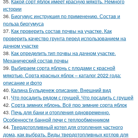
35.
Какой сорт яблок имеет красную мякоть. Немного
истории
36.
Биогумус инструкция по применению. Состав и
польза биогумуса
37.
Как проверить состав почвы на участке. Как
проверить качество грунта перед использованием на
дачном участке
38.
Как определить тип почвы на дачном участке.
Механический состав почвы
39.
Выбираем сорта яблонь с плодами с красной
мякотью. Сорта красных яблок – каталог 2022 года:
описание и фото
40.
Калина Бульденеж описание. Внешний вид
41.
Что посадить рядом с грушей. Что посадить с грушей
42.
Сорта зимних яблонь. Всё про зимние сорта яблок
43.
Печь для бани и отопления одновременно.
Особенности банной печи с теплообменником
44.
Твердотопливный котел для отопления частного
дома, как выбрать. Виды твердотопливных котлов для