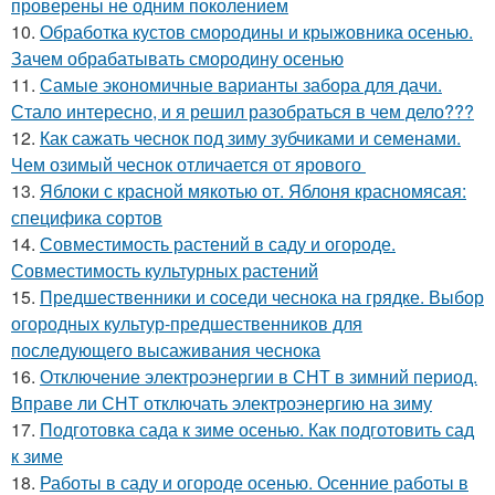
проверены не одним поколением
10.
Обработка кустов смородины и крыжовника осенью.
Зачем обрабатывать смородину осенью
11.
Самые экономичные варианты забора для дачи.
Стало интересно, и я решил разобраться в чем дело???
12.
Как сажать чеснок под зиму зубчиками и семенами.
Чем озимый чеснок отличается от ярового
13.
Яблоки с красной мякотью от. Яблоня красномясая:
специфика сортов
14.
Совместимость растений в саду и огороде.
Совместимость культурных растений
15.
Предшественники и соседи чеснока на грядке. Выбор
огородных культур-предшественников для
последующего высаживания чеснока
16.
Отключение электроэнергии в СНТ в зимний период.
Вправе ли СНТ отключать электроэнергию на зиму
17.
Подготовка сада к зиме осенью. Как подготовить сад
к зиме
18.
Работы в саду и огороде осенью. Осенние работы в