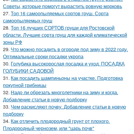
Советы, которые помогут вырастить ровную морковь
27.
Топ 16 самоопыляемых сортов груш. Сорта
самоопыляемых груш
28.
Топ 16 лучших СОРТОВ груши для Ростовской
области. Лучшие сорта груш для каждой климатической
зоны РФ
29.
Что можно посадить в огороде под зиму в 2022 году.
Оптимальные сроки посадки укропа
30.
Голубика высокорослая посадка и уход. ПОСАДКА
ГОЛУБИКИ САДОВОЙ
31.
Как посадить шампиньоны на участке. Подготовка
покупной грибницы
32.
Надо ли обрезать многолетники на зиму и когда.
Добавление статьи в новую подборку
33.
Чем раскисляют почву. Добавление статьи в новую
подборку
34.
Как отличить плодородный грунт от плохого.
Плодородный чернозем, или "царь почв"