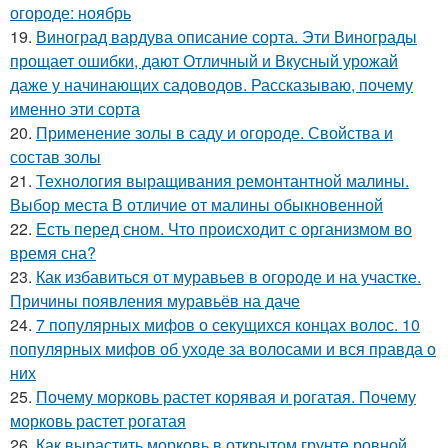
огороде: ноябрь
19.
Виноград вардува описание сорта. Эти Винограды
прощает ошибки, дают Отличный и Вкусный урожай
даже у начинающих садоводов. Рассказываю, почему
именно эти сорта
20.
Применение золы в саду и огороде. Свойства и
состав золы
21.
Технология выращивания ремонтантной малины.
Выбор места В отличие от малины обыкновенной
22.
Есть перед сном. Что происходит с организмом во
время сна?
23.
Как избавиться от муравьев в огороде и на участке.
Причины появления муравьёв на даче
24.
7 популярных мифов о секущихся концах волос. 10
популярных мифов об уходе за волосами и вся правда о
них
25.
Почему морковь растет корявая и рогатая. Почему
морковь растет рогатая
26.
Как вырастить морковь в открытом грунте ровной.