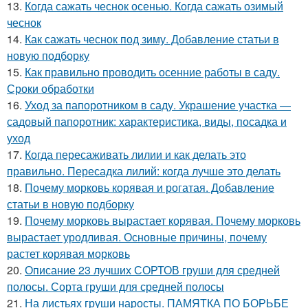
13.
Когда сажать чеснок осенью. Когда сажать озимый
чеснок
14.
Как сажать чеснок под зиму. Добавление статьи в
новую подборку
15.
Как правильно проводить осенние работы в саду.
Сроки обработки
16.
Уход за папоротником в саду. Украшение участка —
садовый папоротник: характеристика, виды, посадка и
уход
17.
Когда пересаживать лилии и как делать это
правильно. Пересадка лилий: когда лучше это делать
18.
Почему морковь корявая и рогатая. Добавление
статьи в новую подборку
19.
Почему морковь вырастает корявая. Почему морковь
вырастает уродливая. Основные причины, почему
растет корявая морковь
20.
Описание 23 лучших СОРТОВ груши для средней
полосы. Сорта груши для средней полосы
21.
На листьях груши наросты. ПАМЯТКА ПО БОРЬБЕ