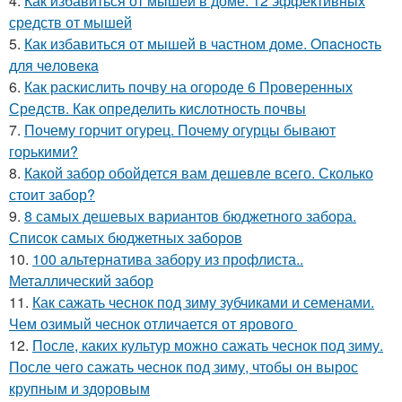
4.
Как избавиться от мышей в доме. 12 эффективных
средств от мышей
5.
Как избавиться от мышей в частном доме. Oпacнocть
для чeлoвeкa
6.
Как раскислить почву на огороде 6 Проверенных
Средств. Как определить кислотность почвы
7.
Почему горчит огурец. Почему огурцы бывают
горькими?
8.
Какой забор обойдется вам дешевле всего. Сколько
стоит забор?
9.
8 самых дешевых вариантов бюджетного забора.
Список самых бюджетных заборов
10.
100 альтернатива забору из профлиста..
Металлический забор
11.
Как сажать чеснок под зиму зубчиками и семенами.
Чем озимый чеснок отличается от ярового
12.
После, каких культур можно сажать чеснок под зиму.
После чего сажать чеснок под зиму, чтобы он вырос
крупным и здоровым