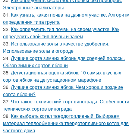
30.
Как определить кислотность почвы без приборов.
Электронные анализаторы
31.
Как узнать, какая почва на дачном участке. Алгоритм
определения типа грунта
32.
Как определить тип почвы на своем участке. Как
определить свой тип почвы и зачем
33.
Использование золы в качестве удобрения.
Использование золы в огороде
34.
Лучшие сорта зимних яблонь для средней полосы.
Обзор зимних сортов яблони
35.
Дегустационная оценка яблок. 10 самых вкусных
сортов яблок на дегустационном марафоне
36.
Лучшие сорта зимних яблок. Чем хороши поздние
сорта яблони?
37.
Что такое технический сорт винограда. Особенности
технических сортов винограда
38.
Как выбрать котел твердотопливный. Выбираем
материал теплообменника твердотопливного котла для
частного дома