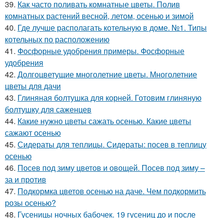
39.
Как часто поливать комнатные цветы. Полив
комнатных растений весной, летом, осенью и зимой
40.
Где лучше располагать котельную в доме. №1. Типы
котельных по расположению
41.
Фосфорные удобрения примеры. Фосфорные
удобрения
42.
Долгоцветущие многолетние цветы. Многолетние
цветы для дачи
43.
Глиняная болтушка для корней. Готовим глиняную
болтушку для саженцев
44.
Какие нужно цветы сажать осенью. Какие цветы
сажают осенью
45.
Сидераты для теплицы. Сидераты: посев в теплицу
осенью
46.
Посев под зиму цветов и овощей. Посев под зиму –
за и против
47.
Подкормка цветов осенью на даче. Чем подкормить
розы осенью?
48.
Гусеницы ночных бабочек. 19 гусениц до и после