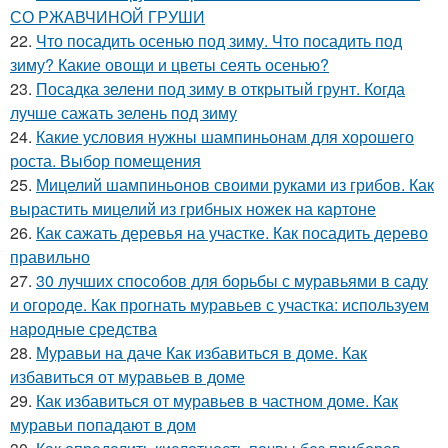
СО РЖАВЧИНОЙ ГРУШИ
22.
Что посадить осенью под зиму. Что посадить под
зиму? Какие овощи и цветы сеять осенью?
23.
Посадка зелени под зиму в открытый грунт. Когда
лучше сажать зелень под зиму
24.
Какие условия нужны шампиньонам для хорошего
роста. Выбор помещения
25.
Мицелий шампиньонов своими руками из грибов. Как
вырастить мицелий из грибных ножек на картоне
26.
Как сажать деревья на участке. Как посадить дерево
правильно
27.
30 лучших способов для борьбы с муравьями в саду
и огороде. Как прогнать муравьев с участка: используем
народные средства
28.
Муравьи на даче Как избавиться в доме. Как
избавиться от муравьев в доме
29.
Как избавиться от муравьев в частном доме. Как
муравьи попадают в дом