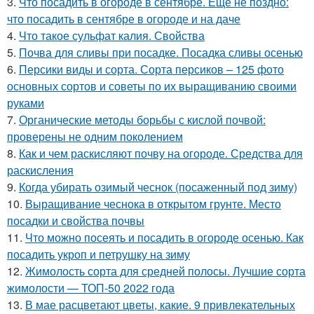
3.
Что посадить в огороде в сентябре. Ещё не поздно:
что посадить в сентябре в огороде и на даче
4.
Что такое сульфат калия. Свойства
5.
Почва для сливы при посадке. Посадка сливы осенью
6.
Персики виды и сорта. Сорта персиков – 125 фото
основных сортов и советы по их выращиванию своими
руками
7.
Органические методы борьбы с кислой почвой:
проверены не одним поколением
8.
Как и чем раскисляют почву на огороде. Средства для
раскисления
9.
Когда убирать озимый чеснок (посаженный под зиму)
10.
Выращивание чеснока в открытом грунте. Место
посадки и свойства почвы
11.
Что можно посеять и посадить в огороде осенью. Как
посадить укроп и петрушку на зиму
12.
Жимолость сорта для средней полосы. Лучшие сорта
жимолости — ТОП-50 2022 года
13.
В мае расцветают цветы, какие. 9 привлекательных