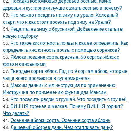
32.
Посадка косточковых деревьев осенью. Какие
деревья и кустарники лучше сажать осенью и почему?
33.
Что можно посадить на зиму на урале. Холодный
старт: что и как стоит посеять под зиму на Урале?
34.
Рецепты на зиму с брусникой. Добавление статьи в
новую подборку
35.
Что такое кислотность почвы и как ее определить. Как
определить кислотность почвы с помощью сорняков?
36.
Яблоки поздние сорта красные. 50 сортов яблок с
фото и описаниями
37.
Твердые сорта яблок. Гид по 9 сортам яблок, которые
чаще всего продаются в супермаркетах
38.
Максим дачник 2 мл инструкция по применению.
Инструкция по применению фунгицида Максим
39.
Что посадить рядом с грушей. Что посадить с грушей
40.
ВИШНЯ горькая и мелкая. Почему ВИШНЯ горчит?
Что делать?
41.
Осенние яблоки сорта. Осенние сорта яблонь
42.
Дешевый обогрев дачи. Чем отапливать дачу?