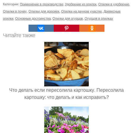
Категории:
Применение в производстве
,
Удобрение из опилок
,
Опилки в удобрение
,
Опилки в почву
,
Опилки для дорожек
,
Опилки на дачном участке
,
Древесные
опилки
,
Основные достоинства
,
Опилки для огурцов
,
Огурцов в опилках
Читайте также
Что делать если пересолила картошку. Пересолила
картошку: что делать и как исправить?