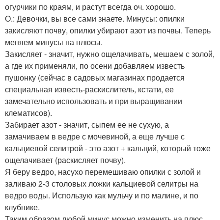
огурчики по краям, и растут всегда оч. хорошо.
О.: Девочки, вы все сами знаете. Минусы: опилки
закисляют почву, опилки убирают азот из почвы. Теперь
меняем минусы на плюсы.
Закисляет - значит, нужно ощелачивать, мешаем с золой,
а где их применяли, по осени добавляем известь
пушонку (сейчас в садовых магазинах продается
специальная известь-раскислитель, кстати, ее
замечательно использовать и при выращивании
клематисов).
Забирает азот - значит, сыпем ее не сухую, а
замачиваем в ведре с мочевиной, а еще лучше с
кальциевой селитрой - это азот + кальций, который тоже
ощелачивает (раскисляет почву).
Я беру ведро, насухо перемешиваю опилки с золой и
заливаю 2-3 столовых ложки кальциевой селитры на
ведро воды. Использую как мульчу и по малине, и по
клубнике.
Таким образом любой минус можно изменить на плюс.