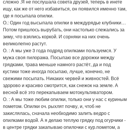
сложно .Я не послушала совета друзей, теперь в инете
ищу, как же от него избавиться, он появился именно там,
где я посыпала опилки.
О.: Один год высыпала опилки в междурядье клубники…
Потом пришлось вырубать, они настолько слежались за
зиму, что взялись коркой. И сорняки на них очень
великолепно растут.
О. : А мы уже 3 года подряд опилками пользуемся. У
мужа своя пилорама. Посыпаю все дорожки между
грядками, трава меньше намного растёт, да и под
кустики тоже иногда посыпаю, лучше, конечно, не
свежими посыпать. Никаких червей и живностей. Всё
здорово и красиво смотрится, как снежок на земле. А
весной всё это перекапываем мотокультиватором.
О. : А мы тоже любим опилки, только они у нас с куриным
пометом. Опилки оч. рыхлят почву, и, чтоб не
закислялась, сначала необходимо залить ведро с
опилками водой. А я делаю теплую грядку под огурчики -
в центре грядки закапываю опилочки с кур.пометом, а