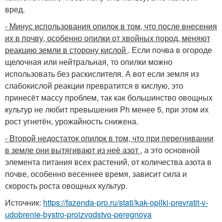
вред.
- Минус использования опилок в том, что после внесения
их в почву, особенно опилки от хвойных пород, меняют
реакцию земли в сторону кислой
. Если почва в огороде
щелочная или нейтральная, то опилки можно
использовать без раскислителя. А вот если земля из
слабокислой реакции превратится в кислую, это
принесёт массу проблем, так как большинство овощных
культур не любит превышения Ph менее 5, при этом их
рост угнетён, урожайность снижена.
- Второй недостаток опилок в том, что при перегнивании
в земле они вытягивают из неё азот
, а это основной
элемента питания всех растений, от количества азота в
почве, особенно весеннее время, зависит сила и
скорость роста овощных культур.
Источник:
https://fazenda-pro.ru/stati/kak-opilki-prevratit-v-
udobrenie-bystro-proizvodstvo-peregnoya