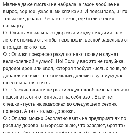
Малина даже листвы не набрала, а газон вообще не
вырос, вернее, ужасными клочками. И подсыпала, и что
только не делала. Весь тот сезон, где были опилки,
насмарку.
О.: Опилками засыпают дорожки между грядками, все
лето их поливают, чтобы перепрели, весной заделывают
в грядки, как-то так.
О. : Опилки прекрасно разуплотняют почву и служат
великолепной мульчой. Но! Если у вас это не голубика,
рододендрон или хвоя, которая требует кислых почв, то
добавляете вместе с опилками доломитовую муку для
ощелачивания почвы.
О. : Свежие опилки не рекомендуют вообще к растениям
подсыпать, они оттягивают на себя азот. Если нет
спешки - пусть на задворках до следующего сезона
полежат. А так - только дорожки.
О. : Опилки можно бесплатно взять на предприятиях по
распилу дерева. В Бердске знаю, что раздают, брат так
ездил, набирал опилки, чтобы крышу бани засыпать.