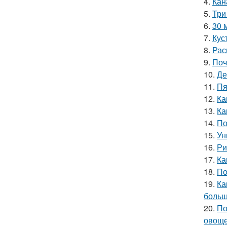
4.
Кан
5.
Три
6.
30 
7.
Кус
8.
Рас
9.
Поч
10.
Де
11.
Пя
12.
Ка
13.
Ка
14.
По
15.
Ун
16.
Ри
17.
Ка
18.
По
19.
Ка
больш
20.
По
овощ