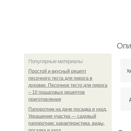
Опи
Популярные материалы
У
Простой и вкусный рецепт
песочного теста для пирога в
духовке. Песочное тесто для пирога
– 10 пошаговых рецептов
приготовления
Папоротник на даче посадка и уход.
Украшение участка — садовый
папоротник: характеристика, виды,
посадка и уход