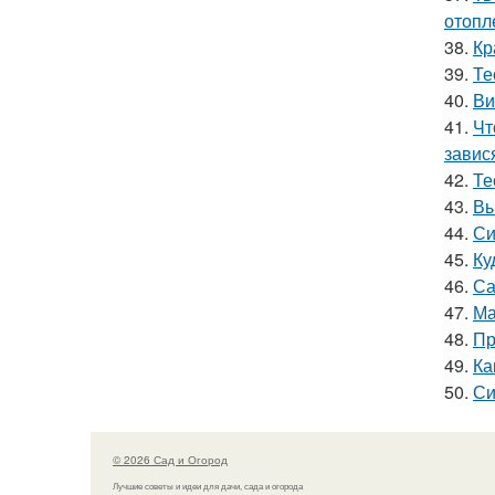
отопл
38.
Кр
39.
Те
40.
Ви
41.
Чт
завис
42.
Те
43.
Вы
44.
Си
45.
Ку
46.
Са
47.
Ма
48.
Пр
49.
Ка
50.
Си
© 2026 Сад и Огород
Лучшие советы и идеи для дачи, сада и огорода