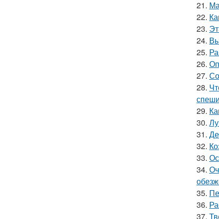
21.
Ма
22.
Ка
23.
Эт
24.
Вы
25.
Ра
26.
Оп
27.
Со
28.
Чт
спеши
29.
Ка
30.
Лу
31.
Де
32.
Ко
33.
Ос
34.
Оч
обезж
35.
Пе
36.
Ра
37.
Тв