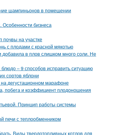
ание шампиньонов в помещении
. Особенности бизнеса
п почвы на участке
онь с плодами с красной мякотью
ли добавила в плов слишком много соли. Не
и блюдо – 9 способов исправить ситуацию
их сортов яблони
к на дегустационном марафоне
а, побега и коэффициент плодоношения
итьевой. Принцип работы системы
ой печи с теплообменником
брать. Виды твердотопливных котлов для