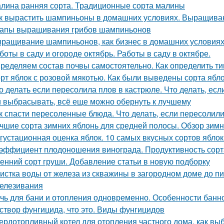
лина ранняя сорта. Традиционные сорта малины
к вырастить шампиньоны в домашних условиях. Выращив
апы выращивания грибов шампиньонов
ращивание шампиньонов, как бизнес в домашних условиях
боты в саду и огороде октябрь. Работы в саду в октябре.
ределяем состав почвы самостоятельно. Как определить ти
рт яблок с розовой мякотью. Как были выведены сорта ябл
о делать если пересолила плов в кастрюле. Что делать, ес
 выбрасывать, всё еще можно обернуть к лучшему
к спасти пересоленные блюда. Что делать, если пересолил
чшие сорта зимних яблонь для средней полосы. Обзор зимн
густационная оценка яблок. 10 самых вкусных сортов ябло
эффициент плодоношения винограда. Продуктивность сорт
енний сорт груши. Добавление статьи в новую подборку
истка воды от железа из скважины в загородном доме до п
елезивания
чь для бани и отопления одновременно. Особенности банн
створ фунгицида, что это. Виды фунгицидов
ердотопливный котел для отопления частного дома, как вы