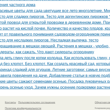
ения частного дома
асивые цветы для сада цветущие все лето многолетние. Мно
сто для сладких пирогов. Тесто для аргентинских пирожков
той провод для открытой проводки в деревянном доме. Пр
о растет на кислой почве. Количество и качество плодов, к
ят от правильного понимания садоводом-огородником принци
сто для несладких пирогов. Несладкая выпечка, тесто
ращивание в мешках овощей. Растения в мешках - удобно, 
дераты, как сажать. Что дают сидераты огороднику
да деть глину после копки колодца. Как использовать глину
д без хлопот. Без хлопот. Как создать красивый сад, котор
ринад сладкий для огурцов. Летние заготовки: самые вкусн
авила поведения на даче. Добавление статьи в новую под
кие цветы сажают семенами осенью. Посадка луковичных р
рень осенью уход. Зачем нужны осенние подкормки растен
Контакты
Пользовательское соглашение
Обратная св
Политика конфидециальности
Копирование раз