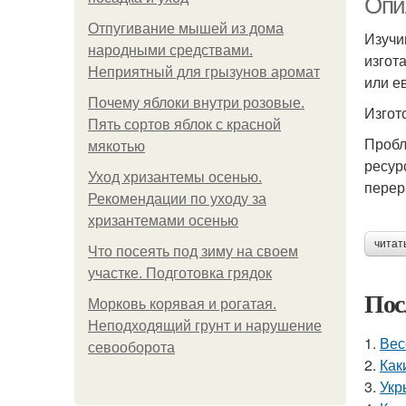
Опи
Отпугивание мышей из дома
Изучи
народными средствами.
изгот
Неприятный для грызунов аромат
или е
Почему яблоки внутри розовые.
Изгот
Пять сортов яблок с красной
Пробл
мякотью
ресур
Уход хризантемы осенью.
перер
Рекомендации по уходу за
хризантемами осенью
читат
Что посеять под зиму на своем
участке. Подготовка грядок
Пос
Морковь корявая и рогатая.
Неподходящий грунт и нарушение
1.
Вес
севооборота
2.
Как
3.
Укр