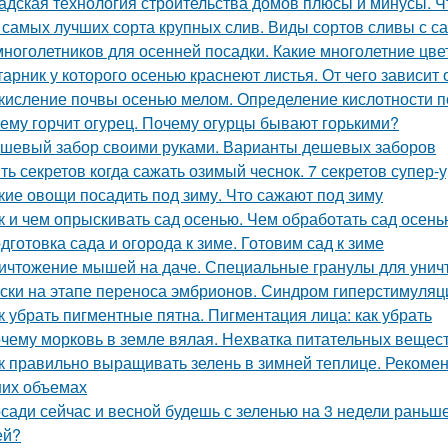
адская технология строительства домов плюсы и минусы. Ч
 самых лучших сорта крупных слив. Виды сортов сливы с 
многолетников для осенней посадки. Какие многолетние цв
тарник у которого осенью краснеют листья. От чего зависит
кисление почвы осенью мелом. Определение кислотности п
ему горчит огурец. Почему огурцы бывают горькими?
шевый забор своими руками. Варианты дешевых заборов
ть секретов когда сажать озимый чеснок. 7 секретов супер-
кие овощи посадить под зиму. Что сажают под зиму
к и чем опрыскивать сад осенью. Чем обработать сад осень
дготовка сада и огорода к зиме. Готовим сад к зиме
ичтожение мышей на даче. Специальные гранулы для унич
ски на этапе переноса эмбрионов. Синдром гиперстимуляции
к убрать пигментные пятна. Пигментация лица: как убрать
чему морковь в земле вялая. Нехватка питательных вещес
к правильно выращивать зелень в зимней теплице. Рекоме
их объемах
сади сейчас и весной будешь с зеленью на 3 недели раньше
ей?