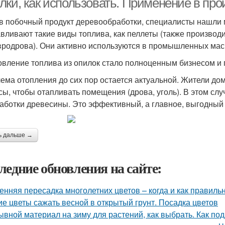
лки, как использовать. Применение в про
в побочный продукт деревообработки, специалисты нашли 
авливают такие виды топлива, как пеллеты (также произво
вродрова). Они активно используются в промышленных мас
овление топлива из опилок стало полноценным бизнесом и 
ема отопления до сих пор остается актуальной. Жители дом
сы, чтобы отапливать помещения (дрова, уголь). В этом сл
аботки древесины. Это эффективный, а главное, выгодный 
ь дальше →
ледние обновления на сайте:
енняя пересадка многолетних цветов – когда и как правиль
ие цветы сажать весной в открытый грунт. Посадка цветов
ывной материал на зиму для растений, как выбрать. Как под