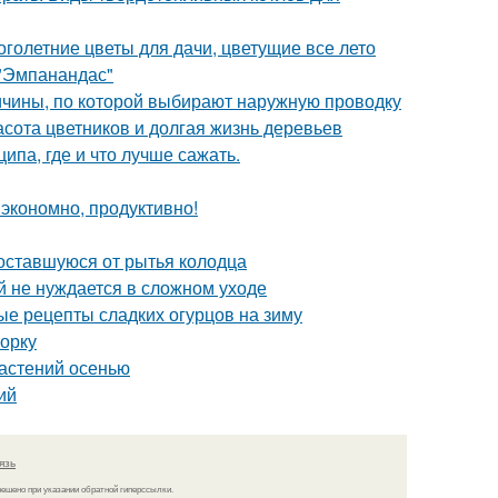
голетние цветы для дачи, цветущие все лето
 "Эмпанандас"
ичины, по которой выбирают наружную проводку
расота цветников и долгая жизнь деревьев
па, где и что лучше сажать.
экономно, продуктивно!
, оставшуюся от рытья колодца
ый не нуждается в сложном уходе
ые рецепты сладких огурцов на зиму
борку
астений осенью
ий
язь
решено при указании обратной гиперссылки.