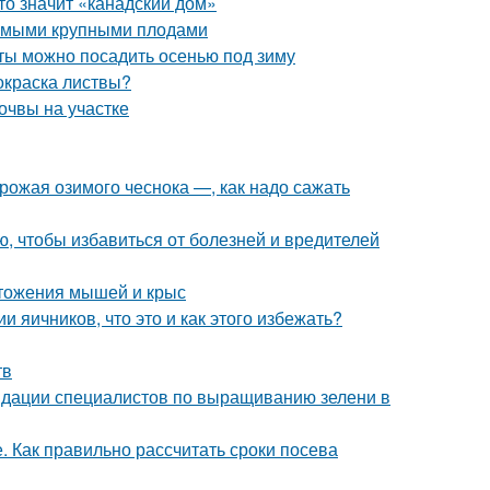
то значит «канадский дом»
самыми крупными плодами
еты можно посадить осенью под зиму
 окраска листвы?
очвы на участке
урожая озимого чеснока —, как надо сажать
ю, чтобы избавиться от болезней и вредителей
тожения мышей и крыс
 яичников, что это и как этого избежать?
тв
ндации специалистов по выращиванию зелени в
. Как правильно рассчитать сроки посева