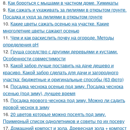
8.
Как бороться с мышами в частном доме. Химикаты
9.
Как сажать и ухаживать за лилиями в открытом грунте.
Посадка и уход за лилиями в открытом грунте
10.
Какие цветы сажать осенью на участке. Какие
многолетние цветы сажают осенью
11.
Чем и как раскислить почву на огороде. Методы
определения рН
12.
Груша соседство с другими деревьями и кустами.
Особенности совместимости
13.
Какой забор лучше поставить на даче дешево и
красиво. Какой забор сделать для дачи и загородного
участка: бюджетные и оригинальные способы (63 фото)
14.
Посадка чеснока осенью под зиму. Посадка чеснока
осенью (под зиму), лучшее время
15.
Посадка ярового чеснока под зиму. Можно ли садить
яровой чеснок в зиму
16.
20 цветов которые можно посеять под зиму.
Примерный список однолетников и советы по их посеву
17.
Домашний компост и зола. Древесная зола + компост