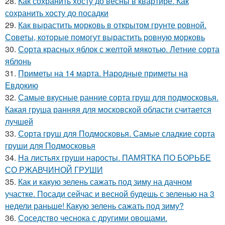
28.
Как сохранить хосту до весны в квартире. Как
сохранить хосту до посадки
29.
Как вырастить морковь в открытом грунте ровной.
Советы, которые помогут вырастить ровную морковь
30.
Сорта красных яблок с желтой мякотью. Летние сорта
яблонь
31.
Приметы на 14 марта. Народные приметы на
Евдокию
32.
Самые вкусные ранние сорта груш для подмосковья.
Какая груша ранняя для московской области считается
лучшей
33.
Сорта груш для Подмосковья. Самые сладкие сорта
груши для Подмосковья
34.
На листьях груши наросты. ПАМЯТКА ПО БОРЬБЕ
СО РЖАВЧИНОЙ ГРУШИ
35.
Как и какую зелень сажать под зиму на дачном
участке. Посади сейчас и весной будешь с зеленью на 3
недели раньше! Какую зелень сажать под зиму?
36.
Соседство чеснока с другими овощами.