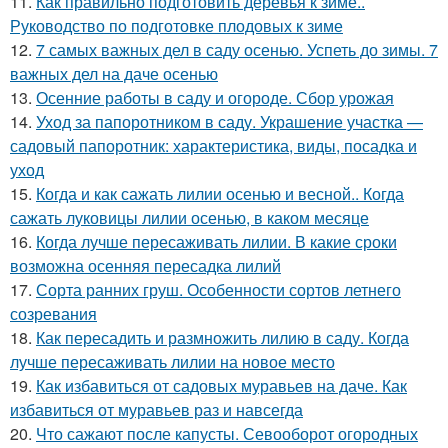
11.
Как правильно подготовить деревья к зиме..
Руководство по подготовке плодовых к зиме
12.
7 самых важных дел в саду осенью. Успеть до зимы. 7
важных дел на даче осенью
13.
Осенние работы в саду и огороде. Сбор урожая
14.
Уход за папоротником в саду. Украшение участка —
садовый папоротник: характеристика, виды, посадка и
уход
15.
Когда и как сажать лилии осенью и весной.. Когда
сажать луковицы лилии осенью, в каком месяце
16.
Когда лучше пересаживать лилии. В какие сроки
возможна осенняя пересадка лилий
17.
Сорта ранних груш. Особенности сортов летнего
созревания
18.
Как пересадить и размножить лилию в саду. Когда
лучше пересаживать лилии на новое место
19.
Как избавиться от садовых муравьев на даче. Как
избавиться от муравьев раз и навсегда
20.
Что сажают после капусты. Севооборот огородных