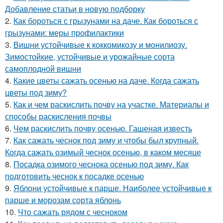
Добавление статьи в новую подборку
2.
Как бороться с грызунами на даче. Как бороться с
грызунами: меры профилактики
3.
Вишни устойчивые к коккомикозу и монилиозу.
Зимостойкие, устойчивые и урожайные сорта
самоплодной вишни
4.
Какие цветы сажать осенью на даче. Когда сажать
цветы под зиму?
5.
Как и чем раскислить почву на участке. Материалы и
способы раскисления почвы
6.
Чем раскислить почву осенью. Гашеная известь
7.
Как сажать чеснок под зиму и чтобы был крупный.
Когда сажать озимый чеснок осенью, в каком месяце
8.
Посадка озимого чеснока осенью под зиму. Как
подготовить чеснок к посадке осенью
9.
Яблони устойчивые к парше. Наиболее устойчивые к
парше и морозам сорта яблонь
10.
Что сажать рядом с чесноком