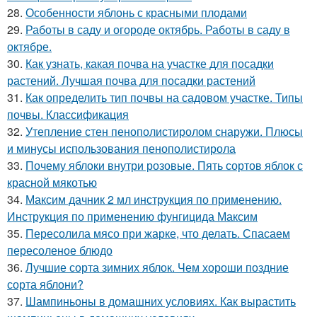
28.
Особенности яблонь с красными плодами
29.
Работы в саду и огороде октябрь. Работы в саду в
октябре.
30.
Как узнать, какая почва на участке для посадки
растений. Лучшая почва для посадки растений
31.
Как определить тип почвы на садовом участке. Типы
почвы. Классификация
32.
Утепление стен пенополистиролом снаружи. Плюсы
и минусы использования пенополистирола
33.
Почему яблоки внутри розовые. Пять сортов яблок с
красной мякотью
34.
Максим дачник 2 мл инструкция по применению.
Инструкция по применению фунгицида Максим
35.
Пересолила мясо при жарке, что делать. Спасаем
пересоленое блюдо
36.
Лучшие сорта зимних яблок. Чем хороши поздние
сорта яблони?
37.
Шампиньоны в домашних условиях. Как вырастить