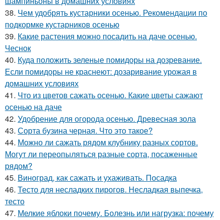
шампиньоны в домашних условиях
38.
Чем удобрять кустарники осенью. Рекомендации по
подкормке кустарников осенью
39.
Какие растения можно посадить на даче осенью.
Чеснок
40.
Куда положить зеленые помидоры на дозревание.
Если помидоры не краснеют: дозаривание урожая в
домашних условиях
41.
Что из цветов сажать осенью. Какие цветы сажают
осенью на даче
42.
Удобрение для огорода осенью. Древесная зола
43.
Сорта бузина черная. Что это такое?
44.
Можно ли сажать рядом клубнику разных сортов.
Могут ли переопыляться разные сорта, посаженные
рядом?
45.
Виноград, как сажать и ухаживать. Посадка
46.
Тесто для несладких пирогов. Несладкая выпечка,
тесто
47.
Мелкие яблоки почему. Болезнь или нагрузка: почему