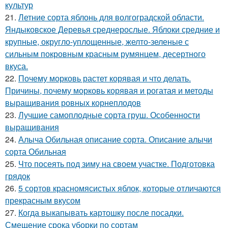
культур
21.
Летние сорта яблонь для волгоградской области.
Яндыковское Деревья среднерослые. Яблоки средние и
крупные, округло-уплощенные, желто-зеленые с
сильным покровным красным румянцем, десертного
вкуса.
22.
Почему морковь растет корявая и что делать.
Причины, почему морковь корявая и рогатая и методы
выращивания ровных корнеплодов
23.
Лучшие самоплодные сорта груш. Особенности
выращивания
24.
Алыча Обильная описание сорта. Описание алычи
сорта Обильная
25.
Что посеять под зиму на своем участке. Подготовка
грядок
26.
5 сортов красномясистых яблок, которые отличаются
прекрасным вкусом
27.
Когда выкапывать картошку после посадки.
Смещение срока уборки по сортам