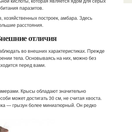
ной кислоты, которая является ядом для серых
обитания паразитов.
, хозяйственных построек, амбара. Здесь
большие расстояния.
Внешние отличия
блюдать во внешних характеристиках. Прежде
оении тела. Основываясь на них, можно без
аходится перед вами.
змерами. Крысы обладают значительно
би может достигать 30 см, не считая хвоста.
шка — грызун более миниатюрный. Он редко