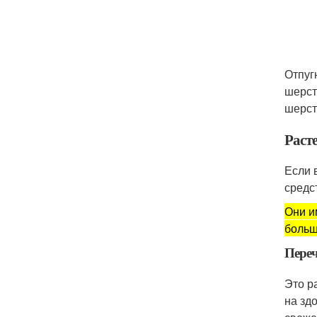
Отпуг
шерст
шерст
Раст
Если 
средс
Они и
больш
Переч
Это р
на зд