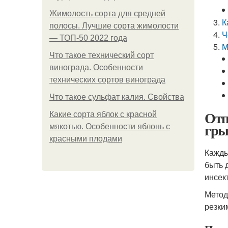
Жимолость сорта для средней
К
полосы. Лучшие сорта жимолости
Ч
— ТОП-50 2022 года
М
Что такое технический сорт
винограда. Особенности
технических сортов винограда
Что такое сульфат калия. Свойства
Отп
Какие сорта яблок с красной
гры
мякотью. Особенности яблонь с
красными плодами
Кажды
быть 
инсек
Метод
резки