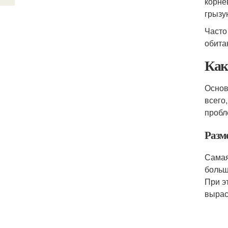
корне
грызу
Часто
обита
Как
Основ
всего
пробл
Разм
Самая
больш
При э
вырас