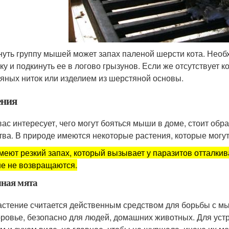
нуть группу мышей может запах паленой шерсти кота. Необх
ку и подкинуть ее в логово грызунов. Если же отсутствует 
яных ниток или изделием из шерстяной основы.
ения
вас интересует, чего могут бояться мыши в доме, стоит об
тва. В природе имеются некоторые растения, которые могут
меют резкий запах, который вызывает у паразитов отталки
е не возвращаются.
ная мята
астение считается действенным средством для борьбы с м
оровье, безопасно для людей, домашних животных. Для уст