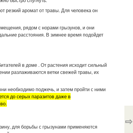
жно быстро спугнуть.
т резкий аромат от травы. Для человека он
омещения, рядом с норами грызунов, и они
дальние расстояния. В зимнее время подойдет
итателей в доме . От растения исходит сильный
щении разлаживаются ветки свежей травы, их
ни необходимо поджечь, и затем пройти с ними
ется до серых паразитов даже в
во.
⇨
бузину, для борьбы с грызунами применяются