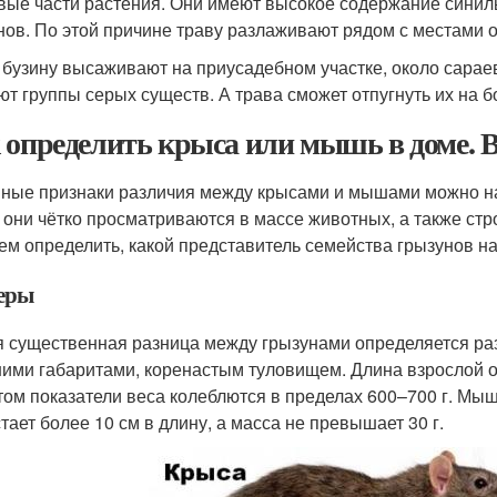
вые части растения. Они имеют высокое содержание синиль
нов. По этой причине траву разлаживают рядом с местами 
 бузину высаживают на приусадебном участке, около сараев
ют группы серых существ. А трава сможет отпугнуть их на 
 определить крыса или мышь в доме. 
ные признаки различия между крысами и мышами можно на
, они чётко просматриваются в массе животных, а также стр
ем определить, какой представитель семейства грызунов н
еры
 существенная разница между грызунами определяется ра
ими габаритами, коренастым туловищем. Длина взрослой осо
том показатели веса колеблются в пределах 600–700 г. Мы
тает более 10 см в длину, а масса не превышает 30 г.