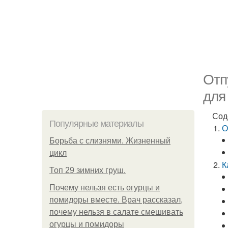
Отп
для
Сод
Популярные материалы
О
Борьба с слизнями. Жизненный
цикл
К
Топ 29 зимних груш.
Почему нельзя есть огурцы и
помидоры вместе. Врач рассказал,
почему нельзя в салате смешивать
огурцы и помидоры