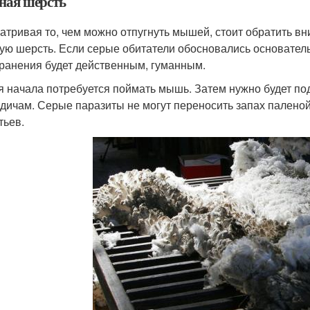
ная шерсть
атривая то, чем можно отпугнуть мышей, стоит обратить вн
ую шерсть. Если серые обитатели обосновались основательн
транения будет действенным, гуманным.
я начала потребуется поймать мышь. Затем нужно будет под
одичам. Серые паразиты не могут переносить запах палено
тьев.