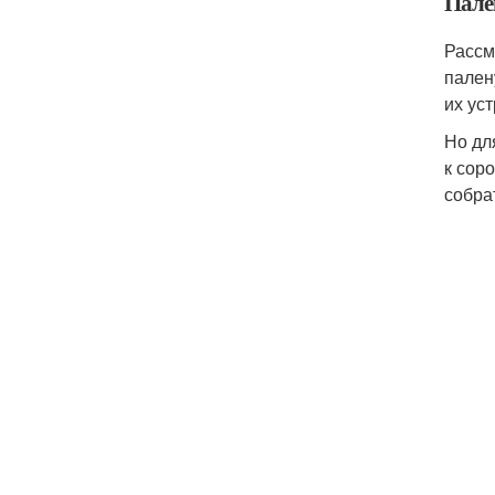
Пале
Рассм
пален
их ус
Но дл
к сор
собра