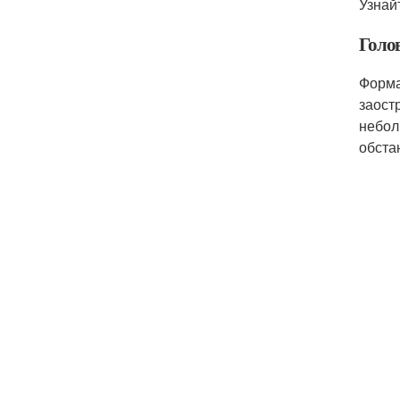
Узнай
Голо
Форма
заост
небол
обста