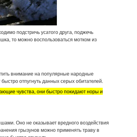
одимо подстричь усатого друга, поджечь
кошка, то можно воспользоваться мотком из
ратить внимание на популярные народные
 быстро отпугнуть данных серых обитателей.
вающие чувства, они быстро покидают норы и
ышами. Оно не оказывает вредного воздействия
ранения грызунов можно применять траву в