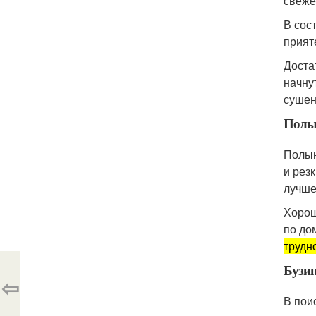
свеже
В сос
прият
Доста
начну
сушен
Полы
Полын
и рез
лучше
Хорош
по до
трудн
Бузи
⇦
В пои