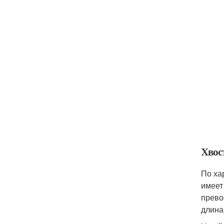
Хвос
По ха
имеет
прево
длина