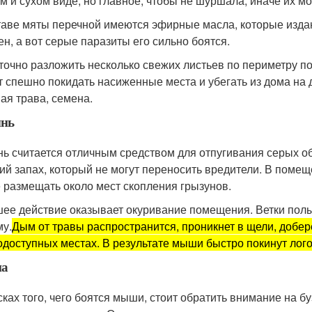
м и сухом виде, но главное, чтобы не шуршала, иначе их мо
таве мяты перечной имеются эфирные масла, которые издаю
ен, а вот серые паразиты его сильно боятся.
точно разложить несколько свежих листьев по периметру п
т спешно покидать насиженные места и убегать из дома на 
ая трава, семена.
нь
ь считается отличным средством для отпугивания серых об
кий запах, который не могут переносить вредители. В поме
 размещать около мест скопления грызунов.
ее действие оказывает окуривание помещения. Ветки полы
му.
Дым от травы распространится, проникнет в щели, добер
одоступных местах. В результате мыши быстро покинут лого
на
сках того, чего боятся мыши, стоит обратить внимание на 