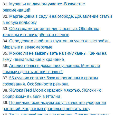
31.
Муравьи на дачном участке. В качестве
рекомендаций
32.
Марганцовка в саду и на огороде. Добавление статьи
в новую подборку
33.
Обеззараживание теплицы осенью. Обработка
теплицы из поликарбоната осенью
34.
Определяем свойства грунтов на участке застройки.
Мерзлые и вечномерзлые
35.
Можно ли не выкапывать на зиму канны. Канны на
зиму - выкапывание и хранение
36.
Анализ почвы в домашних условиях. Можно ли
самому сделать анализ почвы?
37.
55 лучших сортов яблок по регионам и срокам
созревания. Особенности региона
38.
Яблоки Red Moon с красной мякотью. Яблоки «с
сюрпризом» вывели в Италии
39.
Правильно используем золу в качестве удобрения
растений. Когда и как правильно вносить золу
40.
Зола, как удобрение для огорода. Применение золы