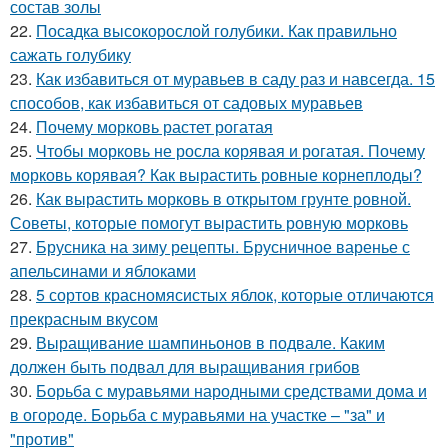
состав золы
22.
Посадка высокорослой голубики. Как правильно
сажать голубику
23.
Как избавиться от муравьев в саду раз и навсегда. 15
способов, как избавиться от садовых муравьев
24.
Почему морковь растет рогатая
25.
Чтобы морковь не росла корявая и рогатая. Почему
морковь корявая? Как вырастить ровные корнеплоды?
26.
Как вырастить морковь в открытом грунте ровной.
Советы, которые помогут вырастить ровную морковь
27.
Брусника на зиму рецепты. Брусничное варенье с
апельсинами и яблоками
28.
5 сортов красномясистых яблок, которые отличаются
прекрасным вкусом
29.
Выращивание шампиньонов в подвале. Каким
должен быть подвал для выращивания грибов
30.
Борьба с муравьями народными средствами дома и
в огороде. Борьба с муравьями на участке – "за" и
"против"