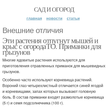
САД И ОГОРОД
главная
новости
статьи
Внешние отличия
Эти растения отпугнут мышей и
крыс с огородаТО. Приманки для
грызунов
Многие ядовитые растения используются для
приготовления отравленных приманок для мышевидных
грызунов.
Особенно часто используют корневища растений.
Вороний глаз четырехлистный отличается синей ягодой
и корневищами, запах которых вызывают головную
боль. В состав приманки входят размолотые корневища
(5 г) и семя подсолнечника (100 г).