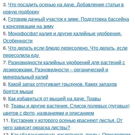
3.
Что посадить осенью на даче. Добавление статьи в
новую подборку
4.
Готовим дачный участок к зиме. Подготовка бассейна
к консервации на зиму
5.
Монофосфат калия и другие калийные удобрения.
Особенности
6.
Что делать если блюдо пересолено. Что делать, если
пересолила еду
7.
Разновидности калийных удобрений для растений с
дозировками. Разновидности – органический и
минеральный калий
8.
Какой запах отпугивает грызунов. Каких запахов
боятся мыши
9.
Как избавиться от мышей на даче. Травы
10.
Травы и другие растения. Список полевых (луговых)
цветов с фото, названиями и описанием
11.
Кустарник у которого осенью краснеют листья. От
чего зависит окраска листвы?
12.
Как сбалансировать кислотность почвы. Определяем