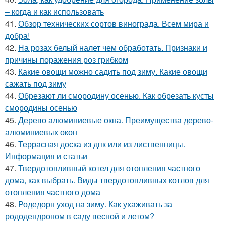
– когда и как использовать
41.
Обзор технических сортов винограда. Всем мира и
добра!
42.
На розах белый налет чем обработать. Признаки и
причины поражения роз грибком
43.
Какие овощи можно садить под зиму. Какие овощи
сажать под зиму
44.
Обрезают ли смородину осенью. Как обрезать кусты
смородины осенью
45.
Дерево алюминиевые окна. Преимущества дерево-
алюминиевых окон
46.
Террасная доска из дпк или из лиственницы.
Информация и статьи
47.
Твердотопливный котел для отопления частного
дома, как выбрать. Виды твердотопливных котлов для
отопления частного дома
48.
Родедорн уход на зиму. Как ухаживать за
рододендроном в саду весной и летом?