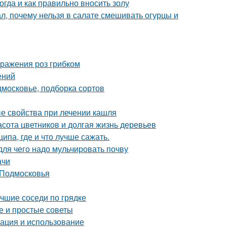
огда и как правильно вносить золу
л, почему нельзя в салате смешивать огурцы и
оражения роз грибком
ений
дмосковье, подборка сортов
ые свойства при лечении кашля
расота цветников и долгая жизнь деревьев
па, где и что лучше сажать.
для чего надо мульчировать почву
ачи
 Подмосковья
учшие соседи по грядке
ые и простые советы
кация и использование