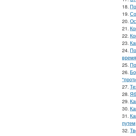
18.
По
19.
Со
20.
Ос
21.
Ко
22.
Ко
23.
Ка
24.
По
врем
25.
По
26.
Бо
"прот
27.
Те
28.
Яб
29.
Ка
30.
Ка
31.
Ка
путем
32.
Тв