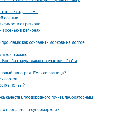
готовке сада к зиме
ей осенью
ависимости от региона
лии осенью в регионах
 проблема: как сохранить морковь на долгое
мягкой в земле
Борьба с муравьями на участке – "за" и
толовый виноград. Есть ли разница?
их сортов
состав почвы?
ерка качества плодородного грунта лабораторным
сего продаются в супермаркетах