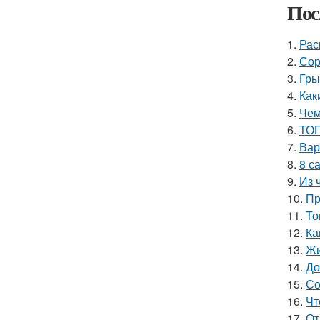
Пос
1.
Рас
2.
Сор
3.
Гры
4.
Как
5.
Чем
6.
ТОП
7.
Вар
8.
8 с
9.
Из 
10.
Пр
11.
То
12.
Ка
13.
Жи
14.
До
15.
Со
16.
Чт
17.
От