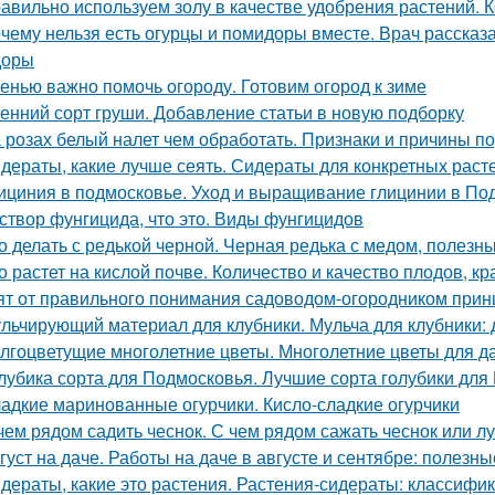
авильно используем золу в качестве удобрения растений. К
чему нельзя есть огурцы и помидоры вместе. Врач рассказа
доры
енью важно помочь огороду. Готовим огород к зиме
енний сорт груши. Добавление статьи в новую подборку
 розах белый налет чем обработать. Признаки и причины п
дераты, какие лучше сеять. Сидераты для конкретных раст
ициния в подмосковье. Уход и выращивание глицинии в По
створ фунгицида, что это. Виды фунгицидов
о делать с редькой черной. Черная редька с медом, полезн
о растет на кислой почве. Количество и качество плодов, к
ят от правильного понимания садоводом-огородником принци
льчирующий материал для клубники. Мульча для клубники: 
лгоцветущие многолетние цветы. Многолетние цветы для д
лубика сорта для Подмосковья. Лучшие сорта голубики для
адкие маринованные огурчики. Кисло-сладкие огурчики
чем рядом садить чеснок. С чем рядом сажать чеснок или л
густ на даче. Работы на даче в августе и сентябре: полезн
дераты, какие это растения. Растения-сидераты: классифи