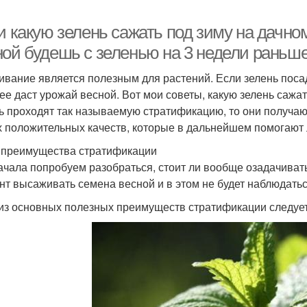
и какую зелень сажать под зиму на дачно
ной будешь с зеленью на 3 недели раньше
ивание является полезным для растений. Если зелень посад
ее даст урожай весной. Вот мои советы, какую зелень сажат
ть проходят так называемую стратификацию, то они получа
х положительных качеств, которые в дальнейшем помогают 
 преимущества стратификации
ачала попробуем разобраться, стоит ли вообще озадачиват
нт высаживать семена весной и в этом не будет наблюдать
 из основных полезных преимуществ стратификации следует