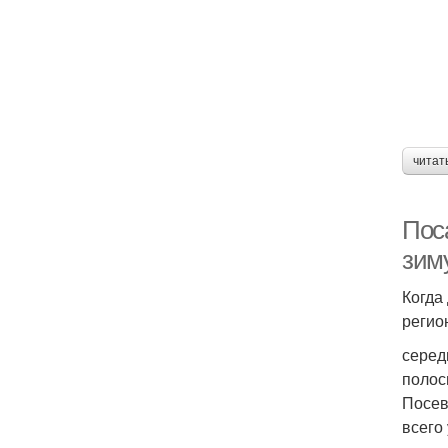
читат
Поса
зим
Когда
регио
серед
полос
Посев
всего