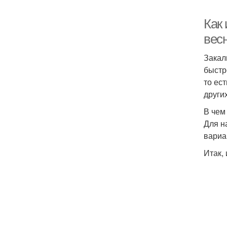
Как 
вес
Закал
быстр
то ес
други
В чем
Для н
вариа
Итак,