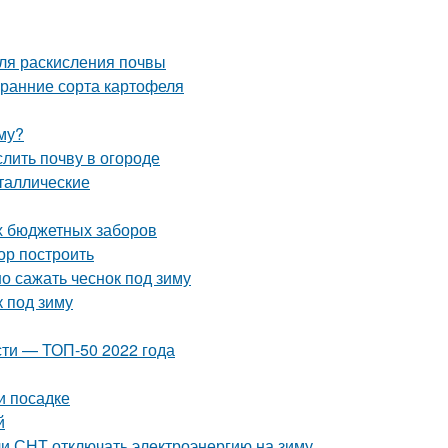
ля раскисления почвы
 ранние сорта картофеля
иму?
слить почву в огороде
таллические
х бюджетных заборов
бор построить
о сажать чеснок под зиму
к под зиму
ти — ТОП-50 2022 года
и посадке
й
ли СНТ отключать электроэнергию на зиму