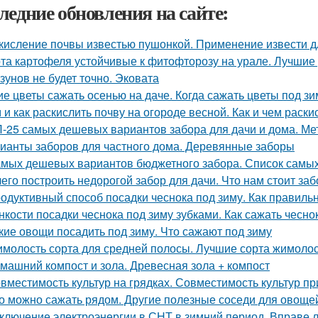
ледние обновления на сайте:
кисление почвы известью пушонкой. Применение извести д
та картофеля устойчивые к фитофторозу на урале. Лучшие
зунов не будет точно. Эковата
ие цветы сажать осенью на даче. Когда сажать цветы под з
 и как раскислить почву на огороде весной. Как и чем раски
-25 самых дешевых вариантов забора для дачи и дома. Ме
ианты заборов для частного дома. Деревянные заборы
амых дешевых вариантов бюджетного забора. Список самы
чего построить недорогой забор для дачи. Что нам стоит за
одуктивный способ посадки чеснока под зиму. Как правильн
нкости посадки чеснока под зиму зубками. Как сажать чесно
кие овощи посадить под зиму. Что сажают под зиму
молость сорта для средней полосы. Лучшие сорта жимолос
машний компост и зола. Древесная зола + компост
вместимость культур на грядках. Совместимость культур пр
о можно сажать рядом. Другие полезные соседи для овоще
ключение электроэнергии в СНТ в зимний период. Вправе 