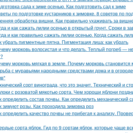
дготовка сада к зиме осенью. Как подготовить сад к зиме
веты по подготовке кустарников к зимовке. 8 советов по под
енняя обработка вишни. Как правильно ухаживать за вишн
гда и как сажать лилии осенью в открытый грунт. Сроки в з
гда и как правильно сажать лилии осенью. Когда сажать ли
к убрать пигментные пятна. Пигментация лица: как убрать
чему морковь волосистая и что делать. Теплый погреб — не
я?
чему морковь мягкая в земле. Почему морковь становится 
рьба с муравьями народными средствами дома и в огороде. 
ив"
хнический сорт винограда, что это значит. Технический и с
локи с розоватой мякотью сорта. Чем хороши яблони поздн
к определить состав почвы. Как определить механический 
к зимуют розы. Как проходила зимовка роз
к определить качество почвы не прибегая к анализу. Пров
ердые сорта яблок. Гид по 9 сортам яблок, которые чаще в