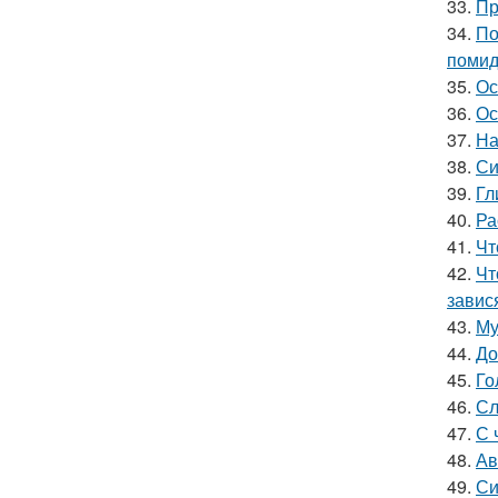
33.
Пр
34.
По
поми
35.
Ос
36.
Ос
37.
На
38.
Си
39.
Гл
40.
Ра
41.
Чт
42.
Чт
завис
43.
Му
44.
До
45.
Го
46.
Сл
47.
С 
48.
Ав
49.
Си