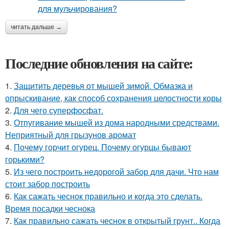
читать дальше →
Последние обновления на сайте:
1.
Защитить деревья от мышей зимой. Обмазка и
опрыскивание, как способ сохранения целостности коры
2.
Для чего суперфосфат.
3.
Отпугивание мышей из дома народными средствами.
Неприятный для грызунов аромат
4.
Почему горчит огурец. Почему огурцы бывают
горькими?
5.
Из чего построить недорогой забор для дачи. Что нам
стоит забор построить
6.
Как сажать чеснок правильно и когда это сделать.
Время посадки чеснока
7.
Как правильно сажать чеснок в открытый грунт.. Когда