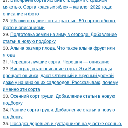
мякотью. Сорта красных яблок – каталог 2022 года:
описание и фото
28.
Яблоки поздние сорта красные. 50 сортов яблок с
фото и описаниями
29.
Подготовка земли на зиму в огороде. Добавление
статьи в новую подборку
30.
Алыча размер плода. Что такое алыча фрукт или
ягода
31.
Черешня лучшие сорта. Черешня — описание
32.
Виноград ютал описание сорта. Эти Винограды
прощает ошибки, дают Отличный и Вкусный урожай
даже у начинающих садоводов. Рассказываю, почему
именно эти сорта
33.
Осенний сорт груши. Добавление статьи в новую
подборку
34.
Ранние сорта груши. Добавление статьи в новую
подборку
35.
Посадка деревьев и кустарников на участке осенью.