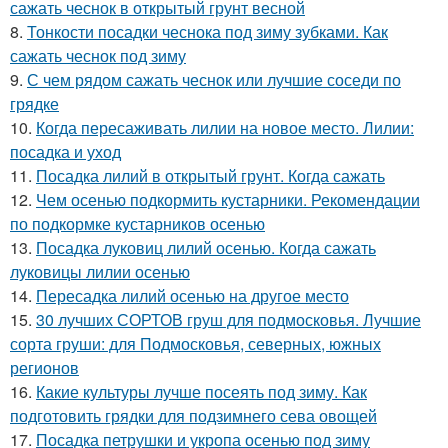
сажать чеснок в открытый грунт весной
8.
Тонкости посадки чеснока под зиму зубками. Как
сажать чеснок под зиму
9.
С чем рядом сажать чеснок или лучшие соседи по
грядке
10.
Когда пересаживать лилии на новое место. Лилии:
посадка и уход
11.
Посадка лилий в открытый грунт. Когда сажать
12.
Чем осенью подкормить кустарники. Рекомендации
по подкормке кустарников осенью
13.
Посадка луковиц лилий осенью. Когда сажать
луковицы лилии осенью
14.
Пересадка лилий осенью на другое место
15.
30 лучших СОРТОВ груш для подмосковья. Лучшие
сорта груши: для Подмосковья, северных, южных
регионов
16.
Какие культуры лучше посеять под зиму. Как
подготовить грядки для подзимнего сева овощей
17.
Посадка петрушки и укропа осенью под зиму