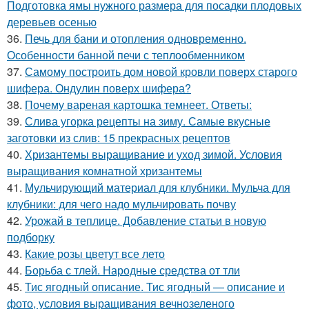
Подготовка ямы нужного размера для посадки плодовых
деревьев осенью
36.
Печь для бани и отопления одновременно.
Особенности банной печи с теплообменником
37.
Самому построить дом новой кровли поверх старого
шифера. Ондулин поверх шифера?
38.
Почему вареная картошка темнеет. Ответы:
39.
Слива угорка рецепты на зиму. Самые вкусные
заготовки из слив: 15 прекрасных рецептов
40.
Хризантемы выращивание и уход зимой. Условия
выращивания комнатной хризантемы
41.
Мульчирующий материал для клубники. Мульча для
клубники: для чего надо мульчировать почву
42.
Урожай в теплице. Добавление статьи в новую
подборку
43.
Какие розы цветут все лето
44.
Борьба с тлей. Народные средства от тли
45.
Тис ягодный описание. Тис ягодный — описание и
фото, условия выращивания вечнозеленого