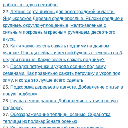
работы в саду в сентябре
22.
Летние сорта яблонь для волгоградской области.
Яндыковское Деревья среднерослые. Яблоки средние и
крупные, округло-уплощенные, желто-зеленые с
сильным покровным красным румянцем, десертного
вкуса.
23.
Как и какую зелень сажать под зиму на дачном
участке. Посади сейчас и весной будешь с зеленью на 3
недели раньше! Какую зелень сажать под зиму?
24.
Посадка петрушки и укропа осенью под зиму
семенами. Как правильно сажать петрушку и укроп под
зиму, и когда это лучше всего сделать
25.
Подкормка деревьев в августе. Добавление статьи в
новую подборку
26.
Груша летняя ранняя. Добавление статьи в новую
подборку
27.
Обеззараживание теплицы осенью. Обработка
теплицы из поликарбоната осенью
28.
Как отличить плодородный грунт от плохого.