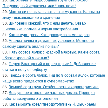
Плодородный чернозем, или "царь почв"
29.
Можно ли не выкапывать на зиму канны. Канны на
зиму - выкапывание и хранение
30.
Шиповник свежий, что с ним делать. Отвар
шиповника: польза и норма употребления
31.
Как зимуют розы. Как проходила зимовка роз
32.
Анализ почвы в домашних условиях. Можно ли
самому сделать анализ почвы?
33.
Пять сортов яблок с красной мякотью. Какие сорта
яблок с красной мякотью?
34.
Перец Болгарский и перец горький. Добавление
статьи в новую подборку
35.
Твердые сорта яблок. Гид по 9 сортам яблок, которые
чаще всего продаются в супермаркетах
36.
Зимний сорт груш. Особенности и характеристика
37.
Воздушное отопление частных домов. Принцип
работы воздушного отопления
38.
Как выбрать котел твердотопливный. Выбираем