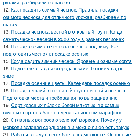
руками: разбираем пошагово
12.
Как посадить озимый чеснок. Правила посадки
озимого чеснока для отличного урожая: разбираем по
шагам
13.
Посадка чеснока весной в открытый грунт. Когда
сажать чеснок весной в 2020 году в разных регионах
14.
Посадка озимого чеснока осенью под зиму. Как
подготовить чеснок к посадке осенью
15.
Когда садить зимний чеснок. Яровые и озимые сорта
16.
Подготовка сада и огорода к зиме. Готовим сад к
зиме
17.
Посадка осенние цветы. Календарь посадок осенью
18.
Посадка лилий в открытый грунт весной и осенью.
Подготовка места и требования по выращиванию
19.
Сорт красных яблок с белой мякотью. 10 самых
вкусных сортов яблок на дегустационном марафоне
20.
3 главных вопроса о зеленой моркови. Почему у
моркови зеленая сердцевина и можно ли ее есть такую
21.
Работы в саду в сентябре в подмосковье. Основные