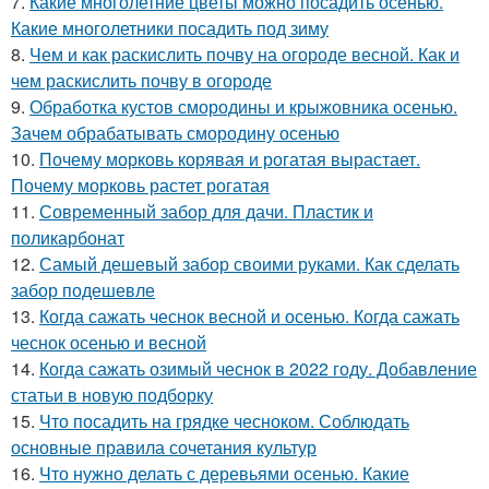
7.
Какие многолетние цветы можно посадить осенью.
Какие многолетники посадить под зиму
8.
Чем и как раскислить почву на огороде весной. Как и
чем раскислить почву в огороде
9.
Обработка кустов смородины и крыжовника осенью.
Зачем обрабатывать смородину осенью
10.
Почему морковь корявая и рогатая вырастает.
Почему морковь растет рогатая
11.
Современный забор для дачи. Пластик и
поликарбонат
12.
Самый дешевый забор своими руками. Как сделать
забор подешевле
13.
Когда сажать чеснок весной и осенью. Когда сажать
чеснок осенью и весной
14.
Когда сажать озимый чеснок в 2022 году. Добавление
статьи в новую подборку
15.
Что посадить на грядке чесноком. Соблюдать
основные правила сочетания культур
16.
Что нужно делать с деревьями осенью. Какие