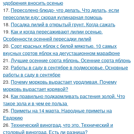
удобрения вносить осенью
17.
Пересолено блюдо- что делать. Что делать, если
пересолили еду: скорая кулинарная помощь
18.
Посадка лилий в открытый грунт. Когда сажать
19.
Как и когда пересаживают лилии осенью.
Особенности осенней пересадки лилий
20.
Сорт красных яблок с белой мякотью. 10 самых
вкусных сортов яблок на дегустационном марафоне
21.
Лучшие осенние сорта яблонь. Осенние сорта яблонь
22.
Работы в саду в сентябре в подмосковье. Основные
работы в саду в сентябре
23.
Почему морковь вырастает уродливая. Почему
морковь вырастает корявой?
24.
Как правильно подкармливать растения золой. Что
такое зола и в чем ее польза
25.
Приметы на 14 марта. Народные приметы на
Евдокию
26.
Технический виноград, что это. Технический и
столовый виноград. Есть ли разница?