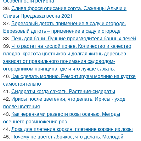
Особенности региона
36.
Слива фрося описание сорта. Саженцы Алычи и
Сливы Предзаказ весна 2021
37.
Березовый деготь применение в саду и огороде.
Березовый деготь – применение в саду и огороде
38.
Печь для бани. Лучшие производители банных печей
39.
Что растет на кислой почве. Количество и качество
плодов, красота цветников и долгая жизнь деревьев
зависят от правильного понимания садоводом-
огородником принципа, где и что лучше сажать.
40.
Как сделать молнию. Ремонтируем молнию на куртке
самостоятельно
41.
Сидераты когда сажать. Растения-сидераты
42.
Ирисы после цветения, что делать. Ирисы - уход
после цветения
43.
Как черенками развести розы осенью. Методы
осеннего размножения роз
44.
Лоза для плетения корзин. плетение корзин из лозы
45.
Почему не цветет абрикос, что делать. Молодой