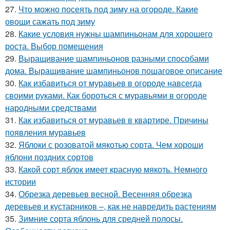
27.
Что можно посеять под зиму на огороде. Какие
овощи сажать под зиму
28.
Какие условия нужны шампиньонам для хорошего
роста. Выбор помещения
29.
Выращивание шампиньонов разными способами
дома. Выращивание шампиньонов пошаговое описание
30.
Как избавиться от муравьев в огороде навсегда
своими руками. Как бороться с муравьями в огороде
народными средствами
31.
Как избавиться от муравьев в квартире. Причины
появления муравьев
32.
Яблоки с розоватой мякотью сорта. Чем хороши
яблони поздних сортов
33.
Какой сорт яблок имеет красную мякоть. Немного
истории
34.
Обрезка деревьев весной. Весенняя обрезка
деревьев и кустарников –, как не навредить растениям
35.
Зимние сорта яблонь для средней полосы.