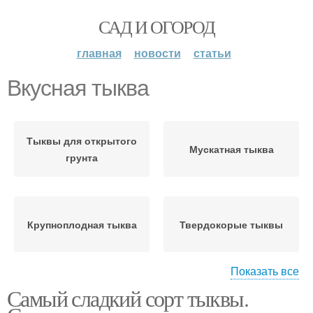
САД И ОГОРОД
главная
новости
статьи
Вкусная тыква
Тыквы для открытого
Мускатная тыква
грунта
Крупноплодная тыква
Твердокорые тыквы
Показать все
Самый сладкий сорт тыквы.
Тыквы для
Тыквы для сибири
подмосковья