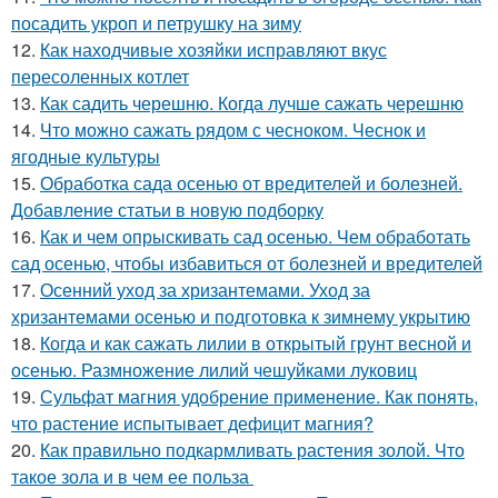
посадить укроп и петрушку на зиму
12.
Как находчивые хозяйки исправляют вкус
пересоленных котлет
13.
Как садить черешню. Когда лучше сажать черешню
14.
Что можно сажать рядом с чесноком. Чеснок и
ягодные культуры
15.
Обработка сада осенью от вредителей и болезней.
Добавление статьи в новую подборку
16.
Как и чем опрыскивать сад осенью. Чем обработать
сад осенью, чтобы избавиться от болезней и вредителей
17.
Осенний уход за хризантемами. Уход за
хризантемами осенью и подготовка к зимнему укрытию
18.
Когда и как сажать лилии в открытый грунт весной и
осенью. Размножение лилий чешуйками луковиц
19.
Сульфат магния удобрение применение. Как понять,
что растение испытывает дефицит магния?
20.
Как правильно подкармливать растения золой. Что
такое зола и в чем ее польза