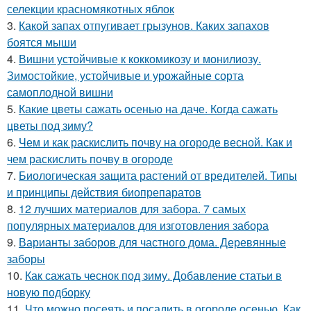
селекции красномякотных яблок
3.
Какой запах отпугивает грызунов. Каких запахов
боятся мыши
4.
Вишни устойчивые к коккомикозу и монилиозу.
Зимостойкие, устойчивые и урожайные сорта
самоплодной вишни
5.
Какие цветы сажать осенью на даче. Когда сажать
цветы под зиму?
6.
Чем и как раскислить почву на огороде весной. Как и
чем раскислить почву в огороде
7.
Биологическая защита растений от вредителей. Типы
и принципы действия биопрепаратов
8.
12 лучших материалов для забора. 7 самых
популярных материалов для изготовления забора
9.
Варианты заборов для частного дома. Деревянные
заборы
10.
Как сажать чеснок под зиму. Добавление статьи в
новую подборку
11.
Что можно посеять и посадить в огороде осенью. Как