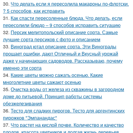
30.
Что делать если я пересолила макароны по-флотски.
? 5 способов, как исправить
31.
Как спасти пересоленные блюда. Что делать, если
пересолили блюдо – 9 способов исправить ситуацию
32.
Персик мелитопольский описание сорта. Самые
лучшие сорта персиков с фото и описанием
33.
Виноград ютал описание сорта. Эти Винограды
прощает ошибки, дают Отличный и Вкусный урожай
даже у начинающих садоводов. Рассказываю, почему
именно эти сорта
34.
Какие цветы можно сажать осенью. Какие
многолетние цветы сажают осенью
35.
Очистка воды от железа из скважины в загородном
доме до питьевой. Принцип работы системы
обезжелезивания
36.
Тесто для сладких пирогов. Тесто для аргентинских
пирожков "Эмпанандас"
37.
Что растет на кислой почве. Количество и качество
плодов, красота цветников и долгая жизнь деревьев