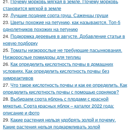
21.
Почему морковь мягкая в земле. Почему морковь
становится мягкой в земле
22.
Лучшие поздние сорта груш. Саженцы груши
23.
Цветы похожие на петунию, как называются. Топ-5
однолетников похожих на петунию
24.
Подкормка деревьев в августе. Добавление статьи в
новую подборку
25.
Томаты низкорослые не требующие пасынкования.
Низкорослые помидоры для теплиц
26.
Как определить кислотность почвы в домашних
условиях. Как определить кислотность почвы без
химреактивов
27.
Что такое кислотность почвы и как ее определить. Как
определить кислотность почвы с помощью сорняков?
28.
Выбираем сорта яблонь с плодами с красной
мякотью. Сорта красных яблок – каталог 2022 года:
описание и фото
29.
Какие растения нельзя удобрять золой и почему.
Какие растения нельзя подкармливать золой