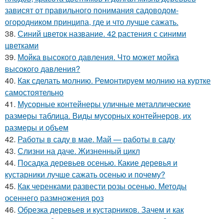
зависят от правильного понимания садоводом-
огородником принципа, где и что лучше сажать.
38.
Синий цветок название. 42 растения с синими
цветками
39.
Мойка высокого давления. Что может мойка
высокого давления?
40.
Как сделать молнию. Ремонтируем молнию на куртке
самостоятельно
41.
Мусорные контейнеры уличные металлические
размеры таблица. Виды мусорных контейнеров, их
размеры и объем
42.
Работы в саду в мае. Май — работы в саду
43.
Слизни на даче. Жизненный цикл
44.
Посадка деревьев осенью. Какие деревья и
кустарники лучше сажать осенью и почему?
45.
Как черенками развести розы осенью. Методы
осеннего размножения роз
46.
Обрезка деревьев и кустарников. Зачем и как