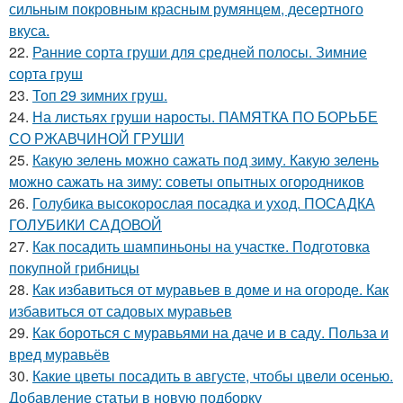
сильным покровным красным румянцем, десертного
вкуса.
22.
Ранние сорта груши для средней полосы. Зимние
сорта груш
23.
Топ 29 зимних груш.
24.
На листьях груши наросты. ПАМЯТКА ПО БОРЬБЕ
СО РЖАВЧИНОЙ ГРУШИ
25.
Какую зелень можно сажать под зиму. Какую зелень
можно сажать на зиму: советы опытных огородников
26.
Голубика высокорослая посадка и уход. ПОСАДКА
ГОЛУБИКИ САДОВОЙ
27.
Как посадить шампиньоны на участке. Подготовка
покупной грибницы
28.
Как избавиться от муравьев в доме и на огороде. Как
избавиться от садовых муравьев
29.
Как бороться с муравьями на даче и в саду. Польза и
вред муравьёв
30.
Какие цветы посадить в августе, чтобы цвели осенью.
Добавление статьи в новую подборку