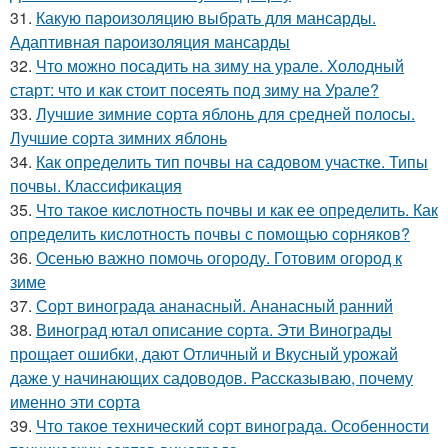
31.
Какую пароизоляцию выбрать для мансарды.
Адаптивная пароизоляция мансарды
32.
Что можно посадить на зиму на урале. Холодный
старт: что и как стоит посеять под зиму на Урале?
33.
Лучшие зимние сорта яблонь для средней полосы.
Лучшие сорта зимних яблонь
34.
Как определить тип почвы на садовом участке. Типы
почвы. Классификация
35.
Что такое кислотность почвы и как ее определить. Как
определить кислотность почвы с помощью сорняков?
36.
Осенью важно помочь огороду. Готовим огород к
зиме
37.
Сорт винограда ананасный. Ананасный ранний
38.
Виноград ютал описание сорта. Эти Винограды
прощает ошибки, дают Отличный и Вкусный урожай
даже у начинающих садоводов. Рассказываю, почему
именно эти сорта
39.
Что такое технический сорт винограда. Особенности