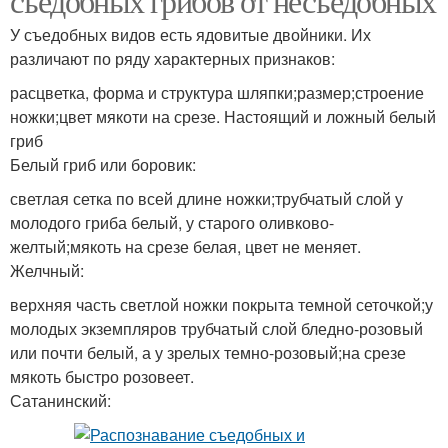
съедобных грибов от несъедобных
У съедобных видов есть ядовитые двойники. Их
различают по ряду характерных признаков:
расцветка, форма и структура шляпки;размер;строение
ножки;цвет мякоти на срезе. Настоящий и ложный белый
гриб
Белый гриб или боровик:
светлая сетка по всей длине ножки;трубчатый слой у
молодого гриба белый, у старого оливково-
желтый;мякоть на срезе белая, цвет не меняет.
Желчный:
верхняя часть светлой ножки покрыта темной сеточкой;у
молодых экземпляров трубчатый слой бледно-розовый
или почти белый, а у зрелых темно-розовый;на срезе
мякоть быстро розовеет.
Сатанинский: