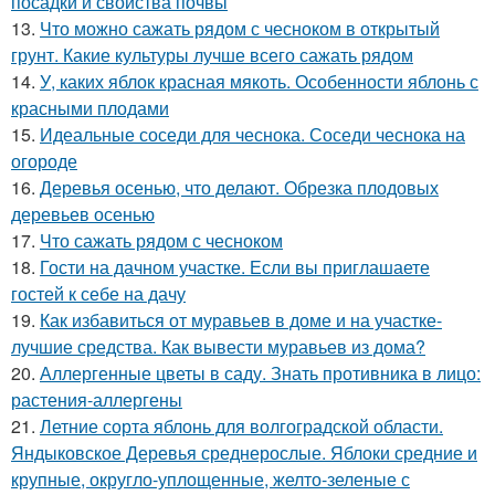
посадки и свойства почвы
13.
Что можно сажать рядом с чесноком в открытый
грунт. Какие культуры лучше всего сажать рядом
14.
У, каких яблок красная мякоть. Особенности яблонь с
красными плодами
15.
Идеальные соседи для чеснока. Соседи чеснока на
огороде
16.
Деревья осенью, что делают. Обрезка плодовых
деревьев осенью
17.
Что сажать рядом с чесноком
18.
Гости на дачном участке. Если вы приглашаете
гостей к себе на дачу
19.
Как избавиться от муравьев в доме и на участке-
лучшие средства. Как вывести муравьев из дома?
20.
Аллергенные цветы в саду. Знать противника в лицо:
растения-аллергены
21.
Летние сорта яблонь для волгоградской области.
Яндыковское Деревья среднерослые. Яблоки средние и
крупные, округло-уплощенные, желто-зеленые с