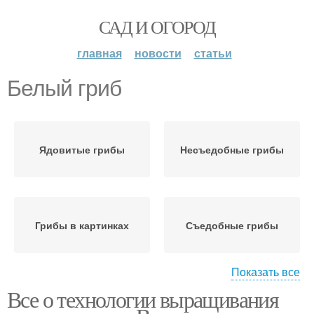
САД И ОГОРОД
главная
новости
статьи
Белый гриб
Ядовитые грибы
Несъедобные грибы
Грибы в картинках
Съедобные грибы
Показать все
Все о технологии выращивания
Грибы в эстонских
Грибы в эстонии
лесах