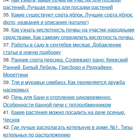
растений. Лучшая почва для посадки растений
35.
Какие существуют сорта яблок. Лучшие сорта яблок:
фото, названия и описания (каталог)
36.
Как узнать кислотность почвы на участке народными
средствами. Как самому определить кислотность почвы.
37.
Работы в саду в сентябре месяце. Добавление
статьи в новую подборку
38.
Ранние сорта персика. Созревают рано: Киевский
Ранний, Белый Лебедь, Грисборо и Редхайвен,
Мореттини
39.
Тля и муравьи симбиоз. Как проявляется дружба
насекомых
40.
Печь для бани и отопления одновременно.
Особенности банной печи с теплообменником
41.
Какие растения можно посадить на даче осенью.
Чеснок
42.
Где лучше располагать котельную в доме. №1. Типы
котельных по расположению