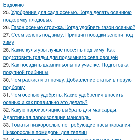
Евдокию
25.
Удобрение для сада осенью. Когда делать осеннюю
подкормку плодовых
26.
Газон осенью стрижка. Когда удобрять газон осенью?
27.
Сеем зелень под зиму. Принцип посадки зелени под
зиму
28.
Какие культуры лучше посеять под зиму. Как
подготовить грядки для подзимнего сева овощей
29.
Как посадить шампиньоны на участке. Подготовка
покупной грибницы
30.
Чем раскисляют почву. Добавление статьи в новую
подборку
31.
Чем осенью удобрять. Какие удобрения вносить
осенью и как правильно это делать?
32.
Какую пароизоляцию выбрать для мансарды.
Адаптивная пароизоляция мансарды
33.
Томаты низкорослые не требующие пасынкования.
Низкорослые помидоры для теплиц
34.
Как узнать, какая почва на участке для посадки