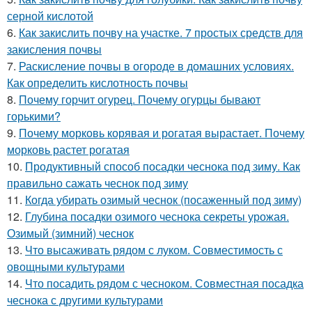
серной кислотой
6.
Как закислить почву на участке. 7 простых средств для
закисления почвы
7.
Раскисление почвы в огороде в домашних условиях.
Как определить кислотность почвы
8.
Почему горчит огурец. Почему огурцы бывают
горькими?
9.
Почему морковь корявая и рогатая вырастает. Почему
морковь растет рогатая
10.
Продуктивный способ посадки чеснока под зиму. Как
правильно сажать чеснок под зиму
11.
Когда убирать озимый чеснок (посаженный под зиму)
12.
Глубина посадки озимого чеснока секреты урожая.
Озимый (зимний) чеснок
13.
Что высаживать рядом с луком. Совместимость с
овощными культурами
14.
Что посадить рядом с чесноком. Совместная посадка
чеснока с другими культурами