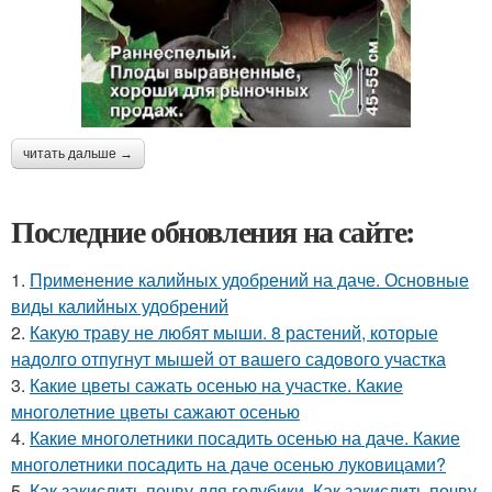
читать дальше →
Последние обновления на сайте:
1.
Применение калийных удобрений на даче. Основные
виды калийных удобрений
2.
Какую траву не любят мыши. 8 растений, которые
надолго отпугнут мышей от вашего садового участка
3.
Какие цветы сажать осенью на участке. Какие
многолетние цветы сажают осенью
4.
Какие многолетники посадить осенью на даче. Какие
многолетники посадить на даче осенью луковицами?
5.
Как закислить почву для голубики. Как закислить почву