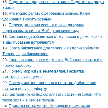
15.
Подготовка грядок осенью к зиме. Подготовка грядок
к зиме
16.
Что нужно делать с деревьями осенью. Какие
удобрения вносить осенью
17.
Пересадка лилии осенью или когда лучше
пересаживать лилии. Выбор времени года
18.
Как навсегда избавиться от муравьев в доме. Какие
виды муравьев встречаются
19.
Сорта баклажанов для теплицы из поликарбоната.
Теплицы для баклажанов
20.
Твердая середина у морковки. Добавление статьи в
новую подборку
21.
Почему морковь в земле вялая. Нехватка
питательных веществ
22.
Почему морковь корявая и рогатая. Добавление
статьи в новую подборку
23.
Как правильно подкармливать растения золой. Что
такое зола и в чем ее польза
24.
Приметы на 14 марта. Народные приметы на