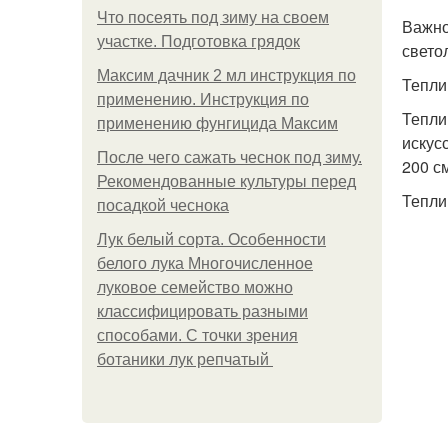
Что посеять под зиму на своем
Важно
участке. Подготовка грядок
свето
Максим дачник 2 мл инструкция по
Тепли
применению. Инструкция по
Тепли
применению фунгицида Максим
искус
После чего сажать чеснок под зиму.
200 с
Рекомендованные культуры перед
Тепли
посадкой чеснока
Лук белый сорта. Особенности
белого лука Многочисленное
луковое семейство можно
классифицировать разными
способами. С точки зрения
ботаники лук репчатый