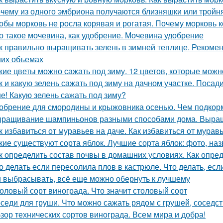
чему из одного эмбриона получаются близняшки или тройн
обы морковь не росла корявая и рогатая. Почему морковь
о такое мочевина, как удобрение. Мочевина удобрение
к правильно выращивать зелень в зимней теплице. Рекоме
их объемах
кие цветы можно сажать под зиму. 12 цветов, которые можн
к и какую зелень сажать под зиму на дачном участке. Посад
е! Какую зелень сажать под зиму?
обрение для смородины и крыжовника осенью. Чем подкорм
ращивание шампиньонов разными способами дома. Выра
к избавиться от муравьев на даче. Как избавиться от мурав
кие существуют сорта яблок. Лучшие сорта яблок: фото, наз
к определить состав почвы в домашних условиях. Как опре
о делать если пересолила плов в кастрюле. Что делать, ес
 выбрасывать, всё еще можно обернуть к лучшему
оловый сорт винограда. Что значит столовый сорт
седи для груши. Что можно сажать рядом с грушей, соседст
зор технических сортов винограда. Всем мира и добра!