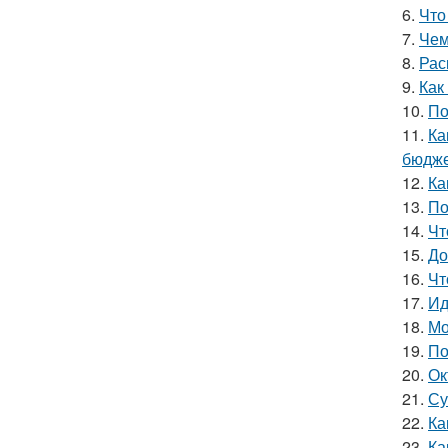
6.
Что
7.
Чем
8.
Рас
9.
Как
10.
По
11.
Ка
бюдже
12.
Ка
13.
По
14.
Чт
15.
До
16.
Чт
17.
Ид
18.
Мо
19.
По
20.
Ок
21.
Су
22.
Ка
23.
Ка