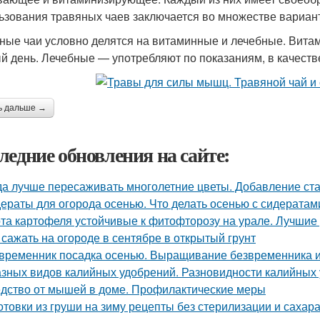
ьзования травяных чаев заключается во множестве вариан
ные чаи условно делятся на витаминные и лечебные. Вита
й день. Лечебные — употребляют по показаниям, в качестве
ь дальше →
ледние обновления на сайте:
да лучше пересаживать многолетние цветы. Добавление ста
ераты для огорода осенью. Что делать осенью с сидератами
та картофеля устойчивые к фитофторозу на урале. Лучшие
 сажать на огороде в сентябре в открытый грунт
временник посадка осенью. Выращивание безвременника и
азных видов калийных удобрений. Разновидности калийных
дство от мышей в доме. Профилактические меры
отовки из груши на зиму рецепты без стерилизации и сахар