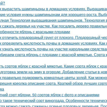
ей?
к вырастить шампиньоны в домашних условиях. Выращив
кие условия нужны шампиньонам для хорошего роста. Вы
лная Технология выращивания шампиньонов. Технология
к сажать деревья на участке. Как посадить дерево правиль
обенности яблонь с красными плодами
к отличить плодородный грунт от плохого. Плодородный чер
к определить кислотность почвы в домашних условиях. Как
к узнать кислотность почвы на участке народными средства
бираем сорта яблонь с плодами с красной мякотью. Сорта к
ть сортов яблок с красной мякотью. Какие сорта яблок с кр
дготовка земли на зиму в огороде. Добавление статьи в но
к правильно подкормить комнатные цветы золой. Как можно
решня креолка описание сорта. Краткий обзор лучших сорт
ка
тний сорт яблони. 50 сортов яблок с фото и описаниями
о такое технический сорт винограда. Особенности техничес
гда можно сажать саженцы осенью плодовых деревьев. Пос