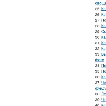
овощ
25.
Ка
26.
Ка
27.
По
28.
Ка
29.
Ос
30.
Ка
31.
Ка
32.
Ка
33.
Вы
фото
34.
Пя
35.
По
36.
Ка
37.
Че
фунду
38.
Ле
39.
Чт
40.
Ко