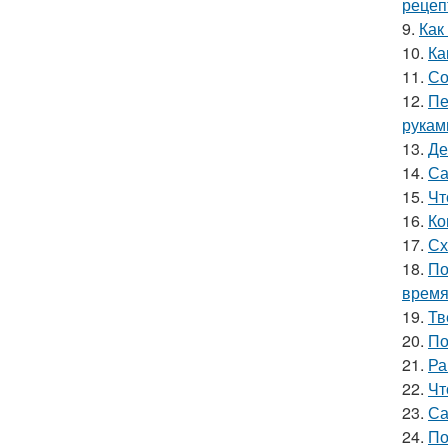
рецеп
9.
Как
10.
Ка
11.
Со
12.
Пе
рукам
13.
Де
14.
Са
15.
Чт
16.
Ко
17.
Сх
18.
По
врем
19.
Тв
20.
По
21.
Ра
22.
Чт
23.
Са
24.
По