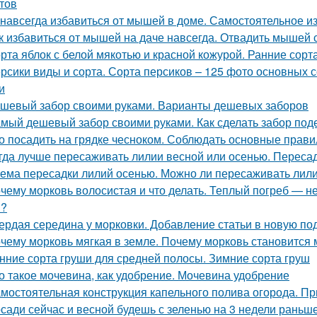
тов
 навсегда избавиться от мышей в доме. Самостоятельное 
к избавиться от мышей на даче навсегда. Отвадить мышей с
рта яблок с белой мякотью и красной кожурой. Ранние сорт
рсики виды и сорта. Сорта персиков – 125 фото основных 
и
шевый забор своими руками. Варианты дешевых заборов
мый дешевый забор своими руками. Как сделать забор по
о посадить на грядке чесноком. Соблюдать основные прави
гда лучше пересаживать лилии весной или осенью. Переса
ема пересадки лилий осенью. Можно ли пересаживать лили
чему морковь волосистая и что делать. Теплый погреб — не
я?
ердая середина у морковки. Добавление статьи в новую по
чему морковь мягкая в земле. Почему морковь становится 
нние сорта груши для средней полосы. Зимние сорта груш
о такое мочевина, как удобрение. Мочевина удобрение
мостоятельная конструкция капельного полива огорода. П
сади сейчас и весной будешь с зеленью на 3 недели раньше