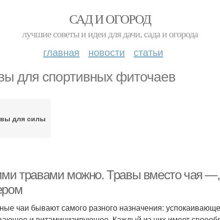
САД И ОГОРОД
лучшие советы и идеи для дачи, сада и огорода
главная
новости
статьи
вы для спортивных фиточаев
авы для силы
ими травами можно. Травы вместо чая —, 
ером
ные чаи бывают самого разного назначения: успокаивающ
вающее и витаминизирующее. Каждый из них имеет своеобр