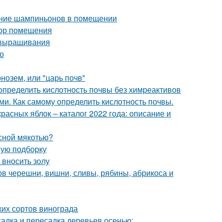
ание шампиньонов в помещении
бор помещения
 выращивания
но
нозем, или "царь почв"
 определить кислотность почвы без химреактивов
ми. Как самому определить кислотность почвы.
расных яблок – каталог 2022 года: описание и
асной мякотью?
вую подборку
 вносить золу
ов черешни, вишни, сливы, рябины, абрикоса и
ких сортов винограда
адка и пересадка деревьев осенью: