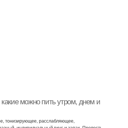
какие можно пить утром, днем и
ее, тонизирующее, расслабляющее,
азный, индивидуальный вкус и запах. Прелесть