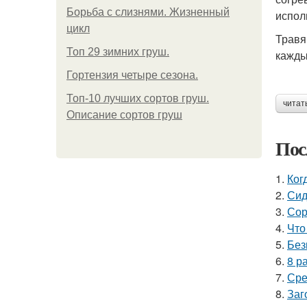
Борьба с слизнями. Жизненный
испол
цикл
Травя
Топ 29 зимних груш.
кажды
Гортензия четыре сезона.
Топ-10 лучших сортов груш.
читат
Описание сортов груш
Пос
1.
Ког
2.
Сид
3.
Сор
4.
Что
5.
Без
6.
8 р
7.
Сре
8.
Заг