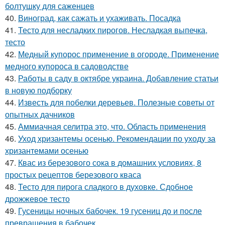
болтушку для саженцев
40.
Виноград, как сажать и ухаживать. Посадка
41.
Тесто для несладких пирогов. Несладкая выпечка,
тесто
42.
Медный купорос применение в огороде. Применение
медного купороса в садоводстве
43.
Работы в саду в октябре украина. Добавление статьи
в новую подборку
44.
Известь для побелки деревьев. Полезные советы от
опытных дачников
45.
Аммиачная селитра это, что. Область применения
46.
Уход хризантемы осенью. Рекомендации по уходу за
хризантемами осенью
47.
Квас из березового сока в домашних условиях, 8
простых рецептов березового кваса
48.
Тесто для пирога сладкого в духовке. Сдобное
дрожжевое тесто
49.
Гусеницы ночных бабочек. 19 гусениц до и после
превращения в бабочек