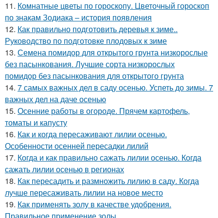
11.
Комнатные цветы по гороскопу. Цветочный гороскоп
по знакам Зодиака – история появления
12.
Как правильно подготовить деревья к зиме..
Руководство по подготовке плодовых к зиме
13.
Семена помидор для открытого грунта низкорослые
без пасынкования. Лучшие сорта низкорослых
помидор без пасынкования для открытого грунта
14.
7 самых важных дел в саду осенью. Успеть до зимы. 7
важных дел на даче осенью
15.
Осенние работы в огороде. Прячем картофель,
томаты и капусту
16.
Как и когда пересаживают лилии осенью.
Особенности осенней пересадки лилий
17.
Когда и как правильно сажать лилии осенью. Когда
сажать лилии осенью в регионах
18.
Как пересадить и размножить лилию в саду. Когда
лучше пересаживать лилии на новое место
19.
Как применять золу в качестве удобрения.
Правильное применение золы