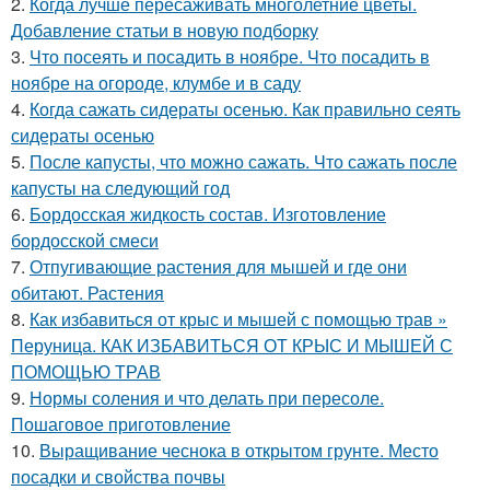
2.
Когда лучше пересаживать многолетние цветы.
Добавление статьи в новую подборку
3.
Что посеять и посадить в ноябре. Что посадить в
ноябре на огороде, клумбе и в саду
4.
Когда сажать сидераты осенью. Как правильно сеять
сидераты осенью
5.
После капусты, что можно сажать. Что сажать после
капусты на следующий год
6.
Бордосская жидкость состав. Изготовление
бордосской смеси
7.
Отпугивающие растения для мышей и где они
обитают. Растения
8.
Как избавиться от крыс и мышей с помощью трав »
Перуница. КАК ИЗБАВИТЬСЯ ОТ КРЫС И МЫШЕЙ С
ПОМОЩЬЮ ТРАВ
9.
Нормы соления и что делать при пересоле.
Пошаговое приготовление
10.
Выращивание чеснока в открытом грунте. Место
посадки и свойства почвы