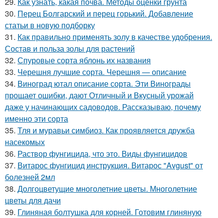
29.
Как узнать, какая почва. Методы оценки грунта
30.
Перец Болгарский и перец горький. Добавление
статьи в новую подборку
31.
Как правильно применять золу в качестве удобрения.
Состав и польза золы для растений
32.
Спуровые сорта яблонь их названия
33.
Черешня лучшие сорта. Черешня — описание
34.
Виноград ютал описание сорта. Эти Винограды
прощает ошибки, дают Отличный и Вкусный урожай
даже у начинающих садоводов. Рассказываю, почему
именно эти сорта
35.
Тля и муравьи симбиоз. Как проявляется дружба
насекомых
36.
Раствор фунгицида, что это. Виды фунгицидов
37.
Витарос фунгицид инструкция. Витарос "Avgust" от
болезней 2мл
38.
Долгоцветущие многолетние цветы. Многолетние
цветы для дачи
39.
Глиняная болтушка для корней. Готовим глиняную