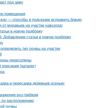
ают под зиму
бор помещения
и еду — способы и подсказки исправить блюдо
я от муравьев на участке навсегда!
статьи в новую подборку
. Добавление статьи в новую подборку
ку
к определить тип почвы на участке
й
ароны пересолены
 описания (каталог)
она
адка и пересадка деревьев осенью:
оражения роз грибком
ых по расположению
той почвы