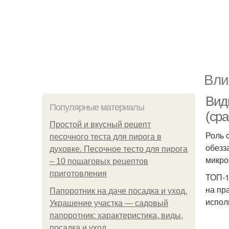
Вли
Вид
Популярные материалы
(ср
Простой и вкусный рецепт
Роль 
песочного теста для пирога в
обезз
духовке. Песочное тесто для пирога
микро
– 10 пошаговых рецептов
приготовления
ТОП-1
на пр
Папоротник на даче посадка и уход.
испол
Украшение участка — садовый
папоротник: характеристика, виды,
посадка и уход