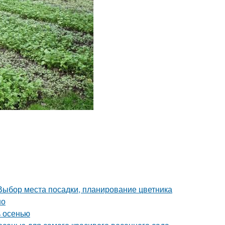
 Выбор места посадки, планирование цветника
но
ь осенью