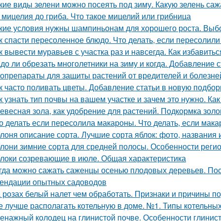
кие виды зелени можно посеять под зиму. Какую зелень саж
 мицелия до гриба. Что такое мицелий или грибница
кие условия нужны шампиньонам для хорошего роста. Вы
к спасти пересоленное блюдо. Что делать, если пересолил
к вывести муравьев с участка раз и навсегда. Как избавитьс
до ли обрезать многолетники на зиму и когда. Добавление 
опрепараты для защиты растений от вредителей и болезней
к часто поливать цветы. Добавление статьи в новую подбор
к узнать тип почвы на вашем участке и зачем это нужно. Ка
евесная зола, как удобрение для растений. Подкормка золо
о делать если пересолила макароны. Что делать, если мак
лоня описание сорта. Лучшие сорта яблок: фото, названия и
лони зимние сорта для средней полосы. Особенности реги
локи созревающие в июле. Общая характеристика
гда можно сажать саженцы осенью плодовых деревьев. Пос
ендации опытных садоводов
 розах белый налет чем обработать. Признаки и причины п
е лучше располагать котельную в доме. №1. Типы котельн
енажный колодец на глинистой почве. Особенности глинис