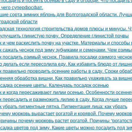
 посадить и посеять осенью в саду и огороде. Что посадить
 чего суперфосфат.
шие сорта зимних яблонь для Волгоградской области. Лучш
градской области
адская технология строительства домов плюсы и минусы. Ч
 улучшить глинистую почву. Определение глинистой почвы
к и чем раскислить почву на участке. Материалы и способы
к сажать чеснок под зиму зубчиками и семенами. Чем озимы
к посадить озимый чеснок. Правила посадки озимого чесно
о делать если пересолила еду. Как избавить блюдо от лишн
к правильно проводить осенние работы в саду. Сроки обра
енняя обработка вишни. Как правильно ухаживать за вишн
садка осенние цветы. Календарь посадок осенью
к и когда пересаживают лилии осенью. Особенности осенне
к пересадить и размножить лилию в саду. Когда лучше пере
к убрать пигментные пятна. Пигментация лица: как убрать
чему морковь вырастает рогатой и корявой. Почему морков
причины почему морковь растет рогатой. Причины “рогатост
садка цветов под зиму. Какие цветы можно посадить под зи