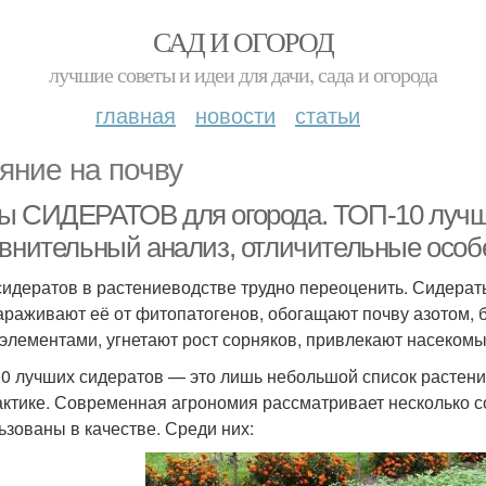
САД И ОГОРОД
лучшие советы и идеи для дачи, сада и огорода
главная
новости
статьи
яние на почву
ы СИДЕРАТОВ для огорода. ТОП-10 лучш
авнительный анализ, отличительные особ
сидератов в растениеводстве трудно переоценить. Сидерат
араживают её от фитопатогенов, обогащают почву азотом, 
элементами, угнетают рост сорняков, привлекают насекомы
0 лучших сидератов — это лишь небольшой список растени
актике. Современная агрономия рассматривает несколько с
ьзованы в качестве. Среди них: