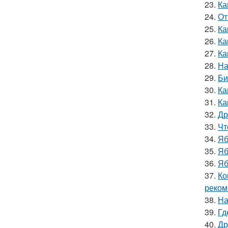
23.
Ка
24.
От
25.
Ка
26.
Ка
27.
Ка
28.
На
29.
Би
30.
Ка
31.
Ка
32.
Др
33.
Чт
34.
Яб
35.
Яб
36.
Яб
37.
Ко
реком
38.
На
39.
Гд
40.
Др