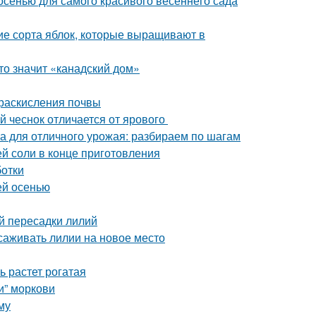
 осенью для самого красивого весеннего сада
ие сорта яблок, которые выращивают в
то значит «канадский дом»
 раскисления почвы
й чеснок отличается от ярового
ка для отличного урожая: разбираем по шагам
ей соли в конце приготовления
ботки
ей осенью
й пересадки лилий
саживать лилии на новое место
ь растет рогатая
и” моркови
му