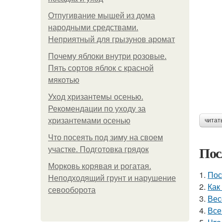
Отпугивание мышей из дома
народными средствами.
Неприятный для грызунов аромат
Почему яблоки внутри розовые.
Пять сортов яблок с красной
мякотью
Уход хризантемы осенью.
Рекомендации по уходу за
хризантемами осенью
читат
Что посеять под зиму на своем
Пос
участке. Подготовка грядок
Морковь корявая и рогатая.
1.
Пос
Неподходящий грунт и нарушение
2.
Как
севооборота
3.
Вес
4.
Все