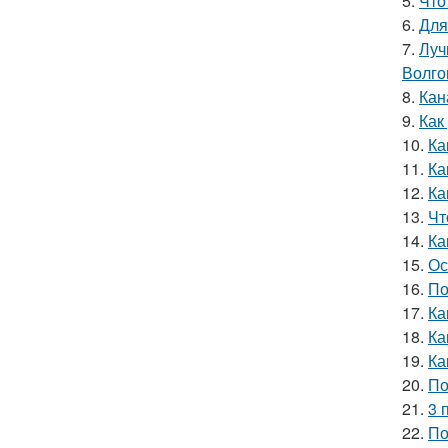
5.
Что
6.
Для
7.
Луч
Волго
8.
Кан
9.
Как
10.
Ка
11.
Ка
12.
Ка
13.
Чт
14.
Ка
15.
Ос
16.
По
17.
Ка
18.
Ка
19.
Ка
20.
По
21.
3 
22.
По