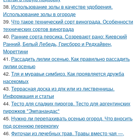
38.
Использование золы в качестве удобрения.
Использование золы в огороде
39.
Что такое технический сорт винограда. Особенности
технических сортов винограда
40.
Ранние сорта персика. Созревают рано: Киевский
Ранний, Белый Лебедь, Грисборо и Редхайвен,
Мореттини
41.
Рассадить лилии осенью. Как правильно рассадить
лилии осенью
42.
Тля и муравьи симбиоз. Как проявляется дружба
насекомых
43.
Террасная доска из дпк или из лиственницы.
Информация и статьи
44.
Тесто для сладких пирогов. Тесто для аргентинских
пирожков "Эмпанандас"
45.
Нужно ли перепахивать осенью огород. Что вносить
под осеннюю перекопку
46.
Фиточаи из лечебных трав. Травы вместо чая —,