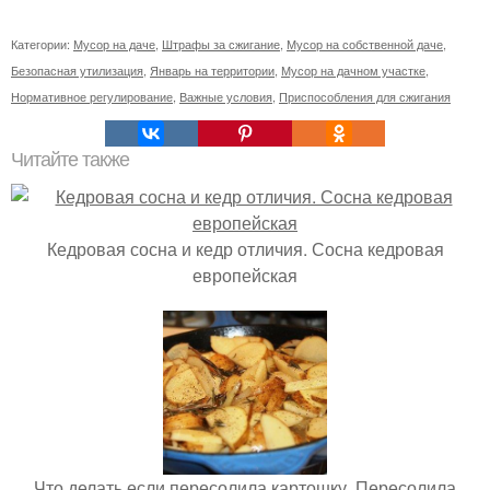
Категории:
Мусор на даче
,
Штрафы за сжигание
,
Мусор на собственной даче
,
Безопасная утилизация
,
Январь на территории
,
Мусор на дачном участке
,
Нормативное регулирование
,
Важные условия
,
Приспособления для сжигания
Читайте также
Кедровая сосна и кедр отличия. Сосна кедровая
европейская
Что делать если пересолила картошку. Пересолила