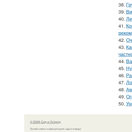
38.
Гр
39.
Ви
40.
Ле
41.
Ко
реком
42.
Оч
43.
Ка
частн
44.
Ва
45.
Ну
46.
Ра
47.
Ло
48.
Ам
49.
Ог
50.
Ух
© 2026 Сад и Огород
Лучшие советы и идеи для дачи, сада и огорода