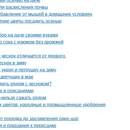
ля раскисления почвы
избавление от мышей в домашних условиях
тние цветы посадить осенью
бор на даче своими руками
о сока с изюмом без дрожжей
 чеснок отличается от ярового
еснок в зиму
 укроп и петрушку на зиму
 цветущих в мае
адить рядом с чесноком?
то и описаниями
и нельзя сажать рядом
ых цветов: народные и промышленные удобрения
от порядка до захламления один шаг
 и показания к пересадке