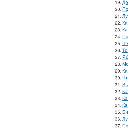
19.
Де
20.
По
21.
Лу
22.
Ка
23.
Ка
24.
По
25.
Че
26.
То
27.
Яб
28.
Мо
29.
Ка
30.
Чт
31.
Вы
32.
Ка
33.
Ка
34.
Ка
35.
Би
36.
Лу
37.
Со