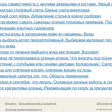
уша совместимость с другими деревьями и кустами. Умный
ноград столовый сорта. Белые сорта винограда
тний сорт яблок. Добавление статьи в новую подборку
гда можно сажать саженцы осенью плодовых деревьев. Пос
ендации опытных садоводов
истка воды в загородном доме из скважины. Виды
к выбрать котел твердотопливный. Выбираем материал теп
ого дома
ллар от личинок майского жука инструкция. Валлар®
жно ли перепахивать осенью огород. Что вносить под осен
стение с голубыми или синими цветами. Колокольчик / Cam
за для плетения корзин. плетение корзин из лозы
миачная селитра это, что. Область применения
ород в сентябре, что делать. Основные дачные работы в се
од хризантемы осенью. Рекомендации по уходу за хризант
Контакты
Пользовательское соглашение
Обратная св
Политика конфидециальности
Копирование раз