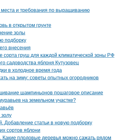
а места и требования по выращиванию
овь в открытом грунте
нение золы
ую подборку
его внесения
е сорта груш для каждой климатической зоны РФ
го садоводства яблоня Кутузовец
дки в холодное время года
жать на зиму: советы опытных огородников
щивание шампиньонов пошаговое описание
 муравьев на земельном участке?
равьёв
 золу
. Добавление статьи в новую подборку
их сортов яблони
а. Какие плодовые деревья можно сажать рядом