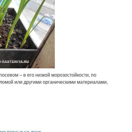
севом – в его низкой морозостойкости, по
оломой или другими органическими материалами,
дки осенью на даче