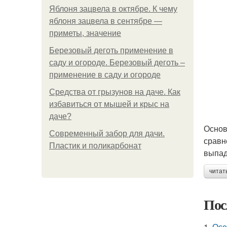
Яблоня зацвела в октябре. К чему
яблоня зацвела в сентябре —
приметы, значение
Березовый деготь применение в
саду и огороде. Березовый деготь –
применение в саду и огороде
Средства от грызунов на даче. Как
избавиться от мышей и крыс на
даче?
Основ
Современный забор для дачи.
сравн
Пластик и поликарбонат
выпад
читат
Пос
1.
Осе