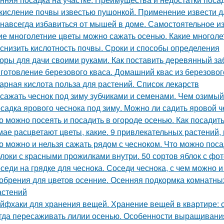
кисление почвы известью пушонкой. Применение извести д
 навсегда избавиться от мышей в доме. Самостоятельное 
ие многолетние цветы можно сажать осенью. Какие многоле
 снизить кислотность почвы. Сроки и способы определения
оры для дачи своими руками. Как поставить деревянный за
готовление березового кваса. Домашний квас из березовог
арная кислота польза для растений. Список лекарств
 сажать чеснок под зиму зубчиками и семенами. Чем озимый
садка ярового чеснока под зиму. Можно ли садить яровой ч
о можно посеять и посадить в огороде осенью. Как посадить
мае расцветают цветы, какие. 9 привлекательных растений,
о можно и нельзя сажать рядом с чесноком. Что можно пос
локи с красными прожилками внутри. 50 сортов яблок с фо
седи на грядке для чеснока. Соседи чеснока, с чем можно 
обрения для цветов осенние. Осенняя подкормка комнатн
астений
йфхаки для хранения вещей. Хранение вещей в квартире: 
гда пересаживать лилии осенью. Особенности выращивания