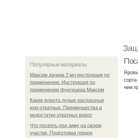
Защ
Поса
Популярные материалы
Яровы
Максим дачник 2 мл инструкция по
сорта
применению. Инструкция по
чем п
применению фунгицида Максим
Какие ворота лучше распашные
или откатные. Преимущества и
недостатки откатных ворот
Что посеять под зиму на своем
участке. Подготовка грядок