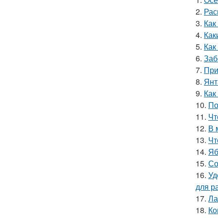
2.
Рас
3.
Как
4.
Как
5.
Как
6.
Заб
7.
При
8.
Янт
9.
Как
10.
По
11.
Чт
12.
В 
13.
Чт
14.
Яб
15.
Со
16.
Уд
для р
17.
Ла
18.
Ко