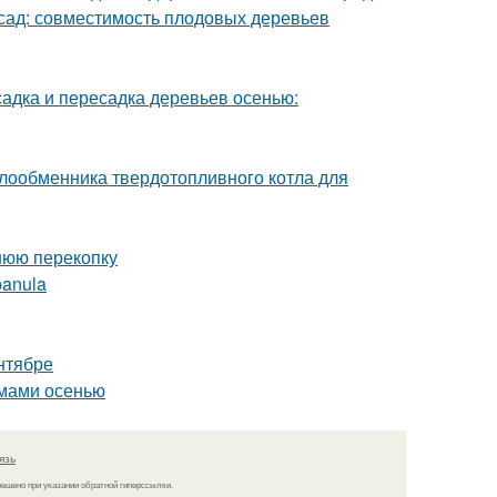
 сад: совместимость плодовых деревьев
адка и пересадка деревьев осенью:
лообменника твердотопливного котла для
нюю перекопку
panula
нтябре
емами осенью
язь
решено при указании обратной гиперссылки.