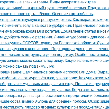
коративные злаки и травы. Виды декоративных трав
садка лилий в открытый грунт весной и осенью. Подготовк
чшие осенние сорта яблонь. Осенние сорта яблонь
к вырастить вкусную и ровную морковь. Как вырастить морк
к применять золу в качестве удобрения. Правильное приме
чему морковь корявая и рогатая. Добавление статьи в нов
м удобрять осенью растения. Линейка удобрений для осенн
п 16 лучших СОРТОВ груши для Ростовской области. Лучши
лоня кутузовская описание. Подходящая для промышленно
жно ли сеять петрушку и укроп под зиму. Особенности поса
кую зелень можно сажать под зиму. Какую зелень можно са
о можно сажать под зиму. Лук
ращивание шампиньонов разными способами дома. Выра
к избавиться от муравьёв в саду и огороде. Как уничтожить
к бороться с муравьями на даче и в саду. Польза и вред му
к использовать золу на дачном участке. Когда заготавливать
опрепараты для защиты растений от вредителей и болезней
чшие сорта зимних яблонь для средней полосы. Обзор зимн
вместимость плодово ягодных культур при посадке таблиц