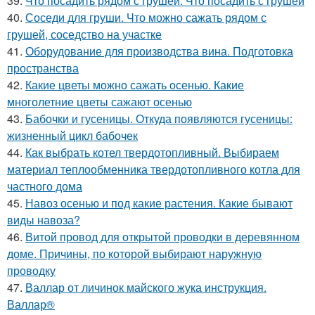
39.
Что посадить рядом с грушей. Что посадить с грушей
40.
Соседи для груши. Что можно сажать рядом с
грушей, соседство на участке
41.
Оборудование для производства вина. Подготовка
пространства
42.
Какие цветы можно сажать осенью. Какие
многолетние цветы сажают осенью
43.
Бабочки и гусеницы. Откуда появляются гусеницы:
жизненный цикл бабочек
44.
Как выбрать котел твердотопливный. Выбираем
материал теплообменника твердотопливного котла для
частного дома
45.
Навоз осенью и под какие растения. Какие бывают
виды навоза?
46.
Витой провод для открытой проводки в деревянном
доме. Причины, по которой выбирают наружную
проводку
47.
Валлар от личинок майского жука инструкция.
Валлар®