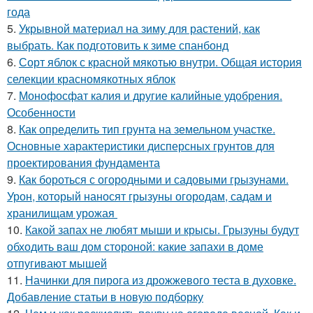
года
5.
Укрывной материал на зиму для растений, как
выбрать. Как подготовить к зиме спанбонд
6.
Сорт яблок с красной мякотью внутри. Общая история
селекции красномякотных яблок
7.
Монофосфат калия и другие калийные удобрения.
Особенности
8.
Как определить тип грунта на земельном участке.
Основные характеристики дисперсных грунтов для
проектирования фундамента
9.
Как бороться с огородными и садовыми грызунами.
Урон, который наносят грызуны огородам, садам и
хранилищам урожая
10.
Какой запах не любят мыши и крысы. Грызуны будут
обходить ваш дом стороной: какие запахи в доме
отпугивают мышей
11.
Начинки для пирога из дрожжевого теста в духовке.
Добавление статьи в новую подборку