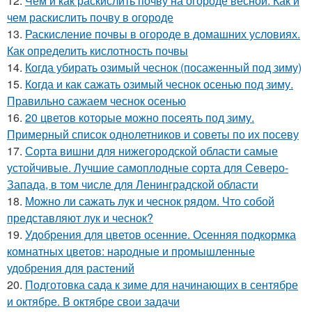
12.
Чем и как раскислить почву на огороде весной. Как и
чем раскислить почву в огороде
13.
Раскисление почвы в огороде в домашних условиях.
Как определить кислотность почвы
14.
Когда убирать озимый чеснок (посаженный под зиму)
15.
Когда и как сажать озимый чеснок осенью под зиму.
Правильно сажаем чеснок осенью
16.
20 цветов которые можно посеять под зиму.
Примерный список однолетников и советы по их посеву
17.
Сорта вишни для нижегородской области самые
устойчивые. Лучшие самоплодные сорта для Северо-
Запада, в том числе для Ленинградской области
18.
Можно ли сажать лук и чеснок рядом. Что собой
представляют лук и чеснок?
19.
Удобрения для цветов осенние. Осенняя подкормка
комнатных цветов: народные и промышленные
удобрения для растений
20.
Подготовка сада к зиме для начинающих в сентябре
и октябре. В октябре свои задачи