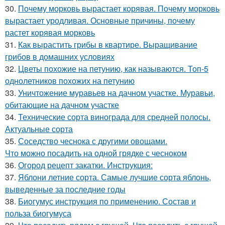
30.
Почему морковь вырастает корявая. Почему морковь
вырастает уродливая. Основные причины, почему
растет корявая морковь
31.
Как вырастить грибы в квартире. Выращивание
грибов в домашних условиях
32.
Цветы похожие на петунию, как называются. Топ-5
однолетников похожих на петунию
33.
Уничтожение муравьев на дачном участке. Муравьи,
обитающие на дачном участке
34.
Технические сорта винограда для средней полосы.
Актуальные сорта
35.
Соседство чеснока с другими овощами.
Что можно посадить на одной грядке с чесноком
36.
Огород рецепт закатки. Инструкция:
37.
Яблони летние сорта. Самые лучшие сорта яблонь,
выведенные за последние годы
38.
Биогумус инструкция по применению. Состав и
польза биогумуса