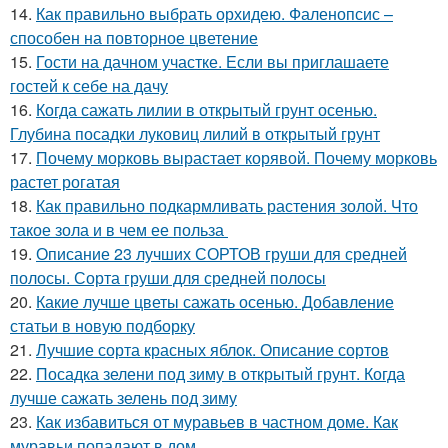
14.
Как правильно выбрать орхидею. Фаленопсис –
способен на повторное цветение
15.
Гости на дачном участке. Если вы приглашаете
гостей к себе на дачу
16.
Когда сажать лилии в открытый грунт осенью.
Глубина посадки луковиц лилий в открытый грунт
17.
Почему морковь вырастает корявой. Почему морковь
растет рогатая
18.
Как правильно подкармливать растения золой. Что
такое зола и в чем ее польза
19.
Описание 23 лучших СОРТОВ груши для средней
полосы. Сорта груши для средней полосы
20.
Какие лучше цветы сажать осенью. Добавление
статьи в новую подборку
21.
Лучшие сорта красных яблок. Описание сортов
22.
Посадка зелени под зиму в открытый грунт. Когда
лучше сажать зелень под зиму
23.
Как избавиться от муравьев в частном доме. Как
муравьи попадают в дом