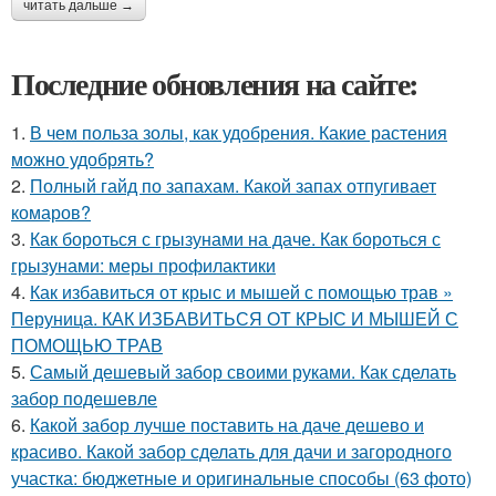
читать дальше →
Последние обновления на сайте:
1.
В чем польза золы, как удобрения. Какие растения
можно удобрять?
2.
Полный гайд по запахам. Какой запах отпугивает
комаров?
3.
Как бороться с грызунами на даче. Как бороться с
грызунами: меры профилактики
4.
Как избавиться от крыс и мышей с помощью трав »
Перуница. КАК ИЗБАВИТЬСЯ ОТ КРЫС И МЫШЕЙ С
ПОМОЩЬЮ ТРАВ
5.
Самый дешевый забор своими руками. Как сделать
забор подешевле
6.
Какой забор лучше поставить на даче дешево и
красиво. Какой забор сделать для дачи и загородного
участка: бюджетные и оригинальные способы (63 фото)