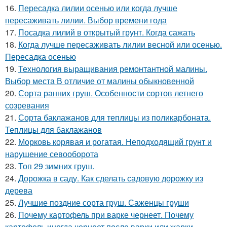
16.
Пересадка лилии осенью или когда лучше
пересаживать лилии. Выбор времени года
17.
Посадка лилий в открытый грунт. Когда сажать
18.
Когда лучше пересаживать лилии весной или осенью.
Пересадка осенью
19.
Технология выращивания ремонтантной малины.
Выбор места В отличие от малины обыкновенной
20.
Сорта ранних груш. Особенности сортов летнего
созревания
21.
Сорта баклажанов для теплицы из поликарбоната.
Теплицы для баклажанов
22.
Морковь корявая и рогатая. Неподходящий грунт и
нарушение севооборота
23.
Топ 29 зимних груш.
24.
Дорожка в саду. Как сделать садовую дорожку из
дерева
25.
Лучшие поздние сорта груш. Саженцы груши
26.
Почему картофель при варке чернеет. Почему
картофель иногда чернеет после варки или жарки