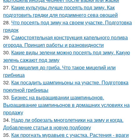
27.
Какие культуры лучше посеять под зиму. Как
подготовить грядки для подзимнего сева овощей
28.
Что посеять под зиму на своем участке. Подготовка
грядок
29.
Самостоятельная конструкция капельного полива
огорода. Принцип работы и разновидности
30.
Какие виды зелени можно посеять под зиму. Какую
зелень сажают под зиму
31.
От мицелия до гриба. Что такое мицелий или
грибница
32.
Как посадить шампиньоны на участке. Подготовка
покупной грибницы
33.
Бизнес на выращивании шампиньонов.
Выращивание шампиньонов в домашних условиях на
продажу
34.
Надо ли обрезать многолетники на зиму и когда.
Добавление статьи в новую подборку
35.
Как прогнать муравьев с участка. Растения - враги