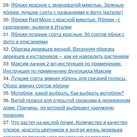
29.
Яблоко красное с зеленоватой мякотью. Зеленые
яблоки: лучшие сорта с названиями и фото (каталог)
30.
Яблоки Red Moon с красной мякотью. Яблоки «с
сюрпризом» вывели в Италии
31.
Яблоки поздние сорта красные. 50 сортов яблок с
фото и описаниями
32.
Обрезка деревьев весной. Весенняя обрезка
деревьев и кустарников –, как не навредить растениям
33.
Максим дачник 2 мл инструкция по применению.
Инструкция по применению фунгицида Максим
34.
Лучшие сорта зимних яблонь для средней полосы.
Обзор зимних сортов яблони
35.
Мотоблок, какой выбрать. Как выбрать мотоблок?
36.
Витой провод для открытой проводки в деревянном
доме. Причины, по которой выбирают наружную
проводку
37.
Что растет на кислой почве. Количество и качество
плодов, красота цветников и долгая жизнь деревьев
зависят от правильного понимания садоводом-