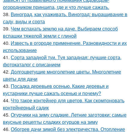
огородником принципа, где и что лучше сажать.
38.
Виноград, как ухаживать. Виноград: выращивание в
саду, виды и сорта
39.
Чем вспахать землю на даче. Выбираем способ
вспашки тяжелой земли с глиной
40.
Известь в огороде применение. Разновидности и их
использование
41.
Сорта западной туи. Туя западная: лучшие сорта,
фотокаталог с описанием
42.
Долгоцветущие многолетние цветы. Многолетние
цветы для дачи
43.
Посадка деревьев осенью. Какие деревья и
кустарники лучше сажать осенью и почему?
44.
Что такое контейнер для цветов. Как скомпоновать
контейнерный садик
45.
Огурчики на зиму сладкие. Летние заготовки: самые
вкусные рецепты сладких огурцов на зиму
46.
Обогрев дачи зимой без электричества. Отопление