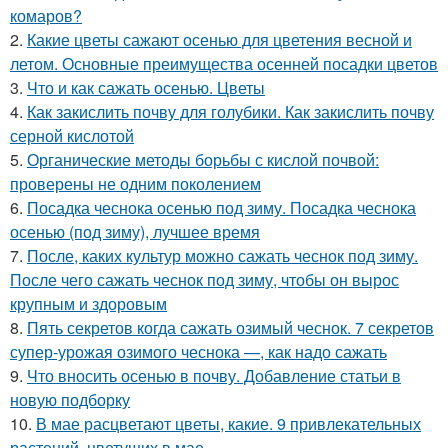
комаров?
2.
Какие цветы сажают осенью для цветения весной и
летом. Основные преимущества осенней посадки цветов
3.
Что и как сажать осенью. Цветы
4.
Как закислить почву для голубики. Как закислить почву
серной кислотой
5.
Органические методы борьбы с кислой почвой:
проверены не одним поколением
6.
Посадка чеснока осенью под зиму. Посадка чеснока
осенью (под зиму), лучшее время
7.
После, каких культур можно сажать чеснок под зиму.
После чего сажать чеснок под зиму, чтобы он вырос
крупным и здоровым
8.
Пять секретов когда сажать озимый чеснок. 7 секретов
супер-урожая озимого чеснока —, как надо сажать
9.
Что вносить осенью в почву. Добавление статьи в
новую подборку
10.
В мае расцветают цветы, какие. 9 привлекательных
растений, цветущих в мае