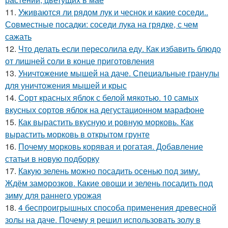
11.
Уживаются ли рядом лук и чеснок и какие соседи..
Совместные посадки: соседи лука на грядке, с чем
сажать
12.
Что делать если пересолила еду. Как избавить блюдо
от лишней соли в конце приготовления
13.
Уничтожение мышей на даче. Специальные гранулы
для уничтожения мышей и крыс
14.
Сорт красных яблок с белой мякотью. 10 самых
вкусных сортов яблок на дегустационном марафоне
15.
Как вырастить вкусную и ровную морковь. Как
вырастить морковь в открытом грунте
16.
Почему морковь корявая и рогатая. Добавление
статьи в новую подборку
17.
Какую зелень можно посадить осенью под зиму.
Ждём заморозков. Какие овощи и зелень посадить под
зиму для раннего урожая
18.
4 беспроигрышных способа применения древесной
золы на даче. Почему я решил использовать золу в