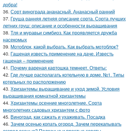
добра!
36.
Сорт винограда ананасный. Ананасный ранний
37.
Груша ранняя летняя описание сорта. Сорта лучших
летних груш: описание и особенности выращивания
38.
Тля и муравьи симбиоз. Как проявляется дружба
насекомых
39.
Мотоблок, какой выбрать. Как выбрать мотоблок?
40.
Гашеная известь применение на даче. Известь
гашеная – применение
41.
Почему вареная картошка темнеет. Ответы:
42.
Где лучше располагать котельную в доме. №1. Типы
котельных по расположению
43.
Хризантемы выращивание и уход зимой. Условия
выращивания комнатной хризантемы
44.
Хризантемы осенние многолетние. Сорта
многолетних садовых хризантем с фото
45.
Виноград, как сажать и ухаживать. Посадка
46.
Зачем осенью копать огород. Зачем перекапывать
огород осенью? Полезные и простые советы