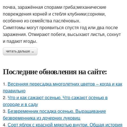
почва, заражённая спорами гриба;механические
повреждения корней и стебля клубники;сорняки,
особенно из семейства паслёновых.
Симптомы могут проявиться спустя год или два после
заражения. Отмирают побеги, высыхают листья, сохнут
и падают ягоды.
читать дальше →
Последние обновления на сайте:
1.
Весенняя пересадка многолетних цветов – когда и как
правильно
2.
Что и как сажают осенью. Что сажают осенью в
огороде и в саду
3.
Безвременник посадка осенью. Выращивание
безвременника из дочерних луковиц
4.
Сорт яблок с красной мякотью внутри. Общая история