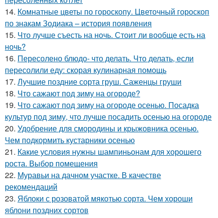
14.
Комнатные цветы по гороскопу. Цветочный гороскоп
по знакам Зодиака – история появления
15.
Что лучше съесть на ночь. Стоит ли вообще есть на
ночь?
16.
Пересолено блюдо- что делать. Что делать, если
пересолили еду: скорая кулинарная помощь
17.
Лучшие поздние сорта груш. Саженцы груши
18.
Что сажают под зиму на огороде?
19.
Что сажают под зиму на огороде осенью. Посадка
культур под зиму, что лучше посадить осенью на огороде
20.
Удобрение для смородины и крыжовника осенью.
Чем подкормить кустарники осенью
21.
Какие условия нужны шампиньонам для хорошего
роста. Выбор помещения
22.
Муравьи на дачном участке. В качестве
рекомендаций
23.
Яблоки с розоватой мякотью сорта. Чем хороши
яблони поздних сортов