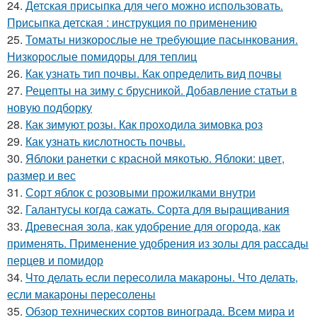
24.
Детская присыпка для чего можно использовать.
Присыпка детская : инструкция по применению
25.
Томаты низкорослые не требующие пасынкования.
Низкорослые помидоры для теплиц
26.
Как узнать тип почвы. Как определить вид почвы
27.
Рецепты на зиму с брусникой. Добавление статьи в
новую подборку
28.
Как зимуют розы. Как проходила зимовка роз
29.
Как узнать кислотность почвы.
30.
Яблоки ранетки с красной мякотью. Яблоки: цвет,
размер и вес
31.
Сорт яблок с розовыми прожилками внутри
32.
Галантусы когда сажать. Сорта для выращивания
33.
Древесная зола, как удобрение для огорода, как
применять. Применение удобрения из золы для рассады
перцев и помидор
34.
Что делать если пересолила макароны. Что делать,
если макароны пересолены
35.
Обзор технических сортов винограда. Всем мира и