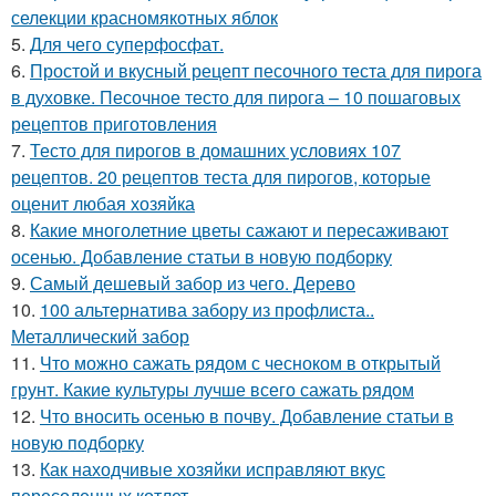
селекции красномякотных яблок
5.
Для чего суперфосфат.
6.
Простой и вкусный рецепт песочного теста для пирога
в духовке. Песочное тесто для пирога – 10 пошаговых
рецептов приготовления
7.
Тесто для пирогов в домашних условиях 107
рецептов. 20 рецептов теста для пирогов, которые
оценит любая хозяйка
8.
Какие многолетние цветы сажают и пересаживают
осенью. Добавление статьи в новую подборку
9.
Самый дешевый забор из чего. Дерево
10.
100 альтернатива забору из профлиста..
Металлический забор
11.
Что можно сажать рядом с чесноком в открытый
грунт. Какие культуры лучше всего сажать рядом
12.
Что вносить осенью в почву. Добавление статьи в
новую подборку
13.
Как находчивые хозяйки исправляют вкус
пересоленных котлет