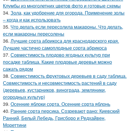
Клумбы из многолетних цветов фото и готовые схемы
34.
Зола, как удобрение для огорода. Применение золы
– когда и как использовать
35.
Что делать если пересолила макароны. Что делать,
если макароны пересолены
36.
Лучшие сорта абрикоса для краснодарского края.
Лучшие частично самоплодные сорта абрикоса
37.
Совместимость плодово ягодных культур при
посадке таблица. Какие плодовые деревья можно
сажать рядом
38.
Совместимость фруктовых деревьев в саду таблица.
Совместимость и несовместимость растений в саду
(деревьев, кустарников, винограда, земляники,
огородных культур)
39.
Осенние яблоки сорта. Осенние сорта яблонь
40.
Ранние сорта персика. Созревают рано: Киевский
Ранний, Белый Лебедь, Грисборо и Редхайвен,
Мореттини