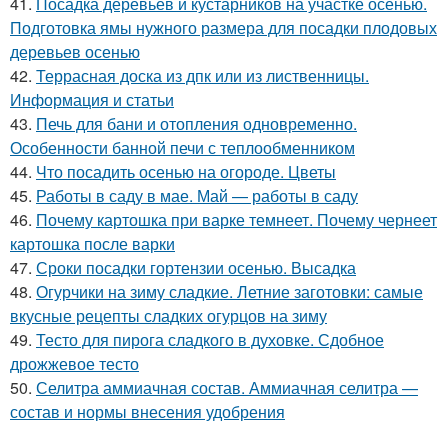
41.
Посадка деревьев и кустарников на участке осенью.
Подготовка ямы нужного размера для посадки плодовых
деревьев осенью
42.
Террасная доска из дпк или из лиственницы.
Информация и статьи
43.
Печь для бани и отопления одновременно.
Особенности банной печи с теплообменником
44.
Что посадить осенью на огороде. Цветы
45.
Работы в саду в мае. Май — работы в саду
46.
Почему картошка при варке темнеет. Почему чернеет
картошка после варки
47.
Сроки посадки гортензии осенью. Высадка
48.
Огурчики на зиму сладкие. Летние заготовки: самые
вкусные рецепты сладких огурцов на зиму
49.
Тесто для пирога сладкого в духовке. Сдобное
дрожжевое тесто
50.
Селитра аммиачная состав. Аммиачная селитра —
состав и нормы внесения удобрения