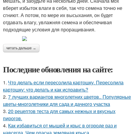
мешать, и забудьте на несколько дней. Сначала мох
вберет избыток влаги в себя, так что семена точно не
сгниют. А потом, по мере их высыхания, он будет
отдавать влагу, увлажняя семена и обеспечивая
подходящие условия для проращивания.
читать дальше →
Последние обновления на сайте:
1.
Что делать если пересолила картошку. Пересолила
картошку: что делать и как исправить?
2.
7 лучших вариантов многолетних цветов.. Популярные
цветы-многолетники для сада и дачного участка
3.
20 рецептов теста для самых нежных и вкусных
пирогов.
4.
Как избавиться от мышей и крыс в огороде раз и
навсегда. Чем опасна земляная крыса