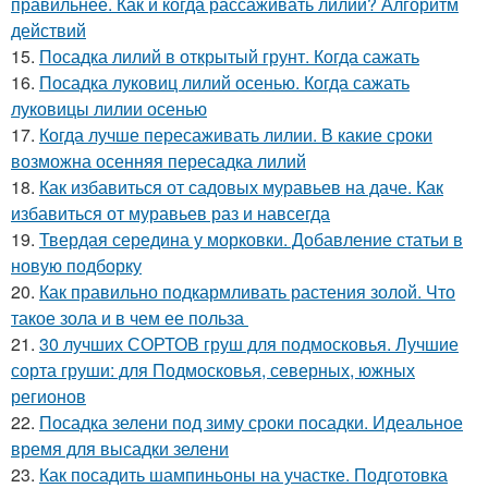
правильнее. Как и когда рассаживать лилии? Алгоритм
действий
15.
Посадка лилий в открытый грунт. Когда сажать
16.
Посадка луковиц лилий осенью. Когда сажать
луковицы лилии осенью
17.
Когда лучше пересаживать лилии. В какие сроки
возможна осенняя пересадка лилий
18.
Как избавиться от садовых муравьев на даче. Как
избавиться от муравьев раз и навсегда
19.
Твердая середина у морковки. Добавление статьи в
новую подборку
20.
Как правильно подкармливать растения золой. Что
такое зола и в чем ее польза
21.
30 лучших СОРТОВ груш для подмосковья. Лучшие
сорта груши: для Подмосковья, северных, южных
регионов
22.
Посадка зелени под зиму сроки посадки. Идеальное
время для высадки зелени
23.
Как посадить шампиньоны на участке. Подготовка