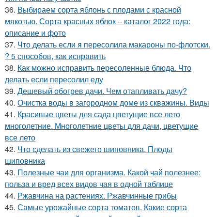
36.
Выбираем сорта яблонь с плодами с красной
мякотью. Сорта красных яблок – каталог 2022 года:
описание и фото
37.
Что делать если я пересолила макароны по-флотски.
? 5 способов, как исправить
38.
Как можно исправить пересоленные блюда. Что
делать если пересолил еду
39.
Дешевый обогрев дачи. Чем отапливать дачу?
40.
Очистка воды в загородном доме из скважины. Виды
41.
Красивые цветы для сада цветущие все лето
многолетние. Многолетние цветы для дачи, цветущие
все лето
42.
Что сделать из свежего шиповника. Плоды
шиповника
43.
Полезные чаи для организма. Какой чай полезнее:
польза и вред всех видов чая в одной таблице
44.
Ржавчина на растениях. Ржавчинные грибы
45.
Самые урожайные сорта томатов. Какие сорта