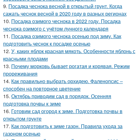
9.
Посадка чеснока весной в открытый грунт. Когда
сажать чеснок весной в 2020 году в разных регионах
10.
Посадка озимого чеснока в 2022 году. Посадка
чеснока озимого с учётом лунного календаря
11.
Посадка озимого чеснока осенью под зиму. Как
подготовить чеснок к посадке осенью
12.
У, каких яблок красная мякоть. Особенности яблонь с
красными плодами
13.
Почему морковь бывает рогатая и корявая. Режим
прореживания
14.
Как правильно выбрать орхидею. Фаленопсис –
способен на повторное цветение
15.
Октябрь приводим сад в порядок. Осенняя
подготовка почвы к зиме
16.
Готовим сад огород к зиме. Подготовка почвы в
открытом грунте
17.
Как подготовить к зиме газон. Правила ухода за
газоном осенью