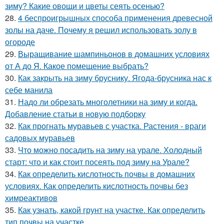
зиму? Какие овощи и цветы сеять осенью?
28.
4 беспроигрышных способа применения древесной
золы на даче. Почему я решил использовать золу в
огороде
29.
Выращивание шампиньонов в домашних условиях
от А до Я. Какое помещение выбрать?
30.
Как закрыть на зиму бруснику. Ягода-брусника нас к
себе манила
31.
Надо ли обрезать многолетники на зиму и когда.
Добавление статьи в новую подборку
32.
Как прогнать муравьев с участка. Растения - враги
садовых муравьев
33.
Что можно посадить на зиму на урале. Холодный
старт: что и как стоит посеять под зиму на Урале?
34.
Как определить кислотность почвы в домашних
условиях. Как определить кислотность почвы без
химреактивов
35.
Как узнать, какой грунт на участке. Как определить
тип почвы на участке