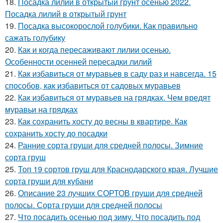
18.
Посадка лилий в открытый грунт осенью 2022.
Посадка лилий в открытый грунт
19.
Посадка высокорослой голубики. Как правильно
сажать голубику
20.
Как и когда пересаживают лилии осенью.
Особенности осенней пересадки лилий
21.
Как избавиться от муравьев в саду раз и навсегда. 15
способов, как избавиться от садовых муравьев
22.
Как избавиться от муравьев на грядках. Чем вредят
муравьи на грядках
23.
Как сохранить хосту до весны в квартире. Как
сохранить хосту до посадки
24.
Ранние сорта груши для средней полосы. Зимние
сорта груш
25.
Топ 19 сортов груш для Краснодарского края. Лучшие
сорта груши для кубани
26.
Описание 23 лучших СОРТОВ груши для средней
полосы. Сорта груши для средней полосы
27.
Что посадить осенью под зиму. Что посадить под