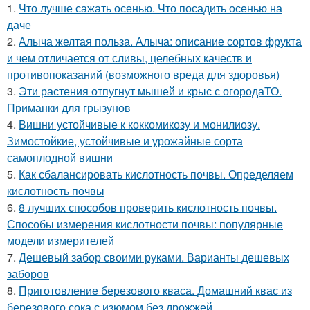
1.
Что лучше сажать осенью. Что посадить осенью на
даче
2.
Алыча желтая польза. Алыча: описание сортов фрукта
и чем отличается от сливы, целебных качеств и
противопоказаний (возможного вреда для здоровья)
3.
Эти растения отпугнут мышей и крыс с огородаТО.
Приманки для грызунов
4.
Вишни устойчивые к коккомикозу и монилиозу.
Зимостойкие, устойчивые и урожайные сорта
самоплодной вишни
5.
Как сбалансировать кислотность почвы. Определяем
кислотность почвы
6.
8 лучших способов проверить кислотность почвы.
Способы измерения кислотности почвы: популярные
модели измерителей
7.
Дешевый забор своими руками. Варианты дешевых
заборов
8.
Приготовление березового кваса. Домашний квас из
березового сока с изюмом без дрожжей