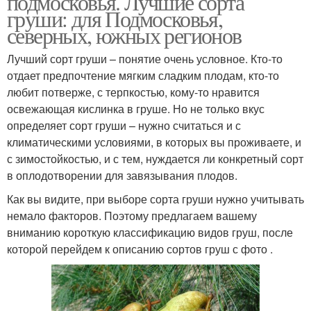
подмосковья. Лучшие сорта
груши: для Подмосковья,
северных, южных регионов
Лучший сорт груши – понятие очень условное. Кто-то
Ранние сорта
Ранний сорт
отдает предпочтение мягким сладким плодам, кто-то
любит потверже, с терпкостью, кому-то нравится
освежающая кислинка в груше. Но не только вкус
определяет сорт груши – нужно считаться и с
Редкий сорт
Сорта для подмосковья
климатическими условиями, в которых вы проживаете, и
с зимостойкостью, и с тем, нуждается ли конкретный сорт
в оплодотворении для завязывания плодов.
Как вы видите, при выборе сорта груши нужно учитывать
Урожайный сорт
Морозостойкие сорта
немало факторов. Поэтому предлагаем вашему
вниманию короткую классификацию видов груш, после
которой перейдем к описанию сортов груш с фото .
Низкорослые сорта
Устойчивые сорта