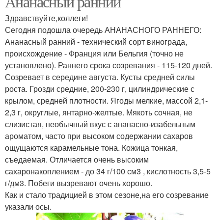
Ананасный ранний
Здравствуйте,коллеги!
Сегодня подошла очередь АНАНАСНОГО РАННЕГО:
Ананасный ранний - технический сорт винограда,
Технический сорт
Технические сорта
происхождение - Франция или Бельгия (точно не
установлено). Раннего срока созревания - 115-120 дней.
Созревает в середине августа. Кусты средней силы
роста. Грозди средние, 200-230 г, цилиндрические с
Элитные сорта
крылом, средней плотности. Ягоды мелкие, массой 2,1-
2,3 г, округлые, янтарно-желтые. Мякоть сочная, не
слизистая, необычный вкус с ананасно-изабельным
ароматом, часто при высоком содержании сахаров
ощущаются карамельные тона. Кожица тонкая,
съедаемая. Отличается очень высоким
сахаронакоплением - до 34 г/100 см3 , кислотность 3,5-5
г/дм3. Побеги вызревают очень хорошо.
Как и стало традицией в этом сезоне,на его созревание
указали осы.