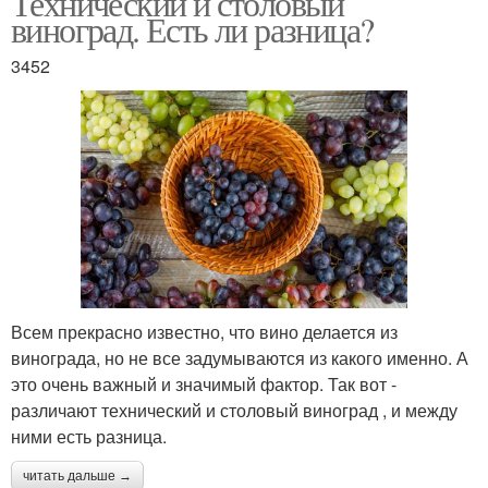
Технический и столовый
виноград. Есть ли разница?
3452
Универсальный сорт
Сорт из венгрии
Болезнестойкий сорт
Винный виноград
Всем прекрасно известно, что вино делается из
Отличный сорт
Сорт для красного
винограда, но не все задумываются из какого именно. А
это очень важный и значимый фактор. Так вот -
различают технический и столовый виноград , и между
ними есть разница.
Идеальный сорт
Урожайный сорт
читать дальше →