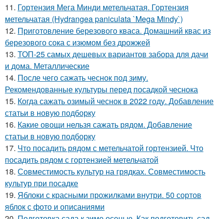
11.
Гортензия Мега Минди метельчатая. Гортензия
метельчатая (Hydrangea paniculata `Mega Mindy`)
12.
Приготовление березового кваса. Домашний квас из
березового сока с изюмом без дрожжей
13.
ТОП-25 самых дешевых вариантов забора для дачи
и дома. Металлические
14.
После чего сажать чеснок под зиму.
Рекомендованные культуры перед посадкой чеснока
15.
Когда сажать озимый чеснок в 2022 году. Добавление
статьи в новую подборку
16.
Какие овощи нельзя сажать рядом. Добавление
статьи в новую подборку
17.
Что посадить рядом с метельчатой гортензией. Что
посадить рядом с гортензией метельчатой
18.
Совместимость культур на грядках. Совместимость
культур при посадке
19.
Яблоки с красными прожилками внутри. 50 сортов
яблок с фото и описаниями
20.
Подготовка сада к зиме осенью. Как подготовить сад