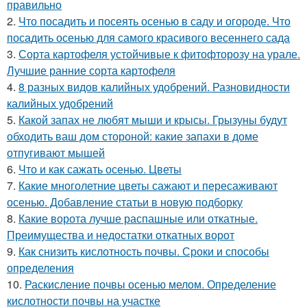
правильно
2.
Что посадить и посеять осенью в саду и огороде. Что
посадить осенью для самого красивого весеннего сада
3.
Сорта картофеля устойчивые к фитофторозу на урале.
Лучшие ранние сорта картофеля
4.
8 разных видов калийных удобрений. Разновидности
калийных удобрений
5.
Какой запах не любят мыши и крысы. Грызуны будут
обходить ваш дом стороной: какие запахи в доме
отпугивают мышей
6.
Что и как сажать осенью. Цветы
7.
Какие многолетние цветы сажают и пересаживают
осенью. Добавление статьи в новую подборку
8.
Какие ворота лучше распашные или откатные.
Преимущества и недостатки откатных ворот
9.
Как снизить кислотность почвы. Сроки и способы
определения
10.
Раскисление почвы осенью мелом. Определение
кислотности почвы на участке