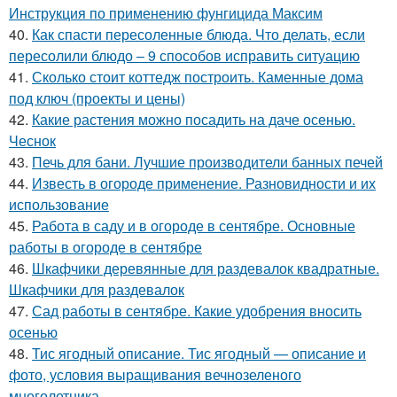
Инструкция по применению фунгицида Максим
40.
Как спасти пересоленные блюда. Что делать, если
пересолили блюдо – 9 способов исправить ситуацию
41.
Сколько стоит коттедж построить. Каменные дома
под ключ (проекты и цены)
42.
Какие растения можно посадить на даче осенью.
Чеснок
43.
Печь для бани. Лучшие производители банных печей
44.
Известь в огороде применение. Разновидности и их
использование
45.
Работа в саду и в огороде в сентябре. Основные
работы в огороде в сентябре
46.
Шкафчики деревянные для раздевалок квадратные.
Шкафчики для раздевалок
47.
Сад работы в сентябре. Какие удобрения вносить
осенью
48.
Тис ягодный описание. Тис ягодный — описание и
фото, условия выращивания вечнозеленого
многолетника