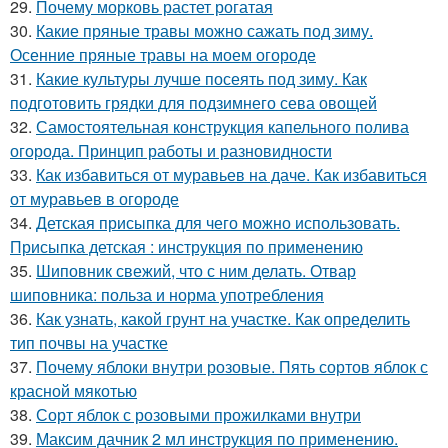
29.
Почему морковь растет рогатая
30.
Какие пряные травы можно сажать под зиму.
Осенние пряные травы на моем огороде
31.
Какие культуры лучше посеять под зиму. Как
подготовить грядки для подзимнего сева овощей
32.
Самостоятельная конструкция капельного полива
огорода. Принцип работы и разновидности
33.
Как избавиться от муравьев на даче. Как избавиться
от муравьев в огороде
34.
Детская присыпка для чего можно использовать.
Присыпка детская : инструкция по применению
35.
Шиповник свежий, что с ним делать. Отвар
шиповника: польза и норма употребления
36.
Как узнать, какой грунт на участке. Как определить
тип почвы на участке
37.
Почему яблоки внутри розовые. Пять сортов яблок с
красной мякотью
38.
Сорт яблок с розовыми прожилками внутри
39.
Максим дачник 2 мл инструкция по применению.