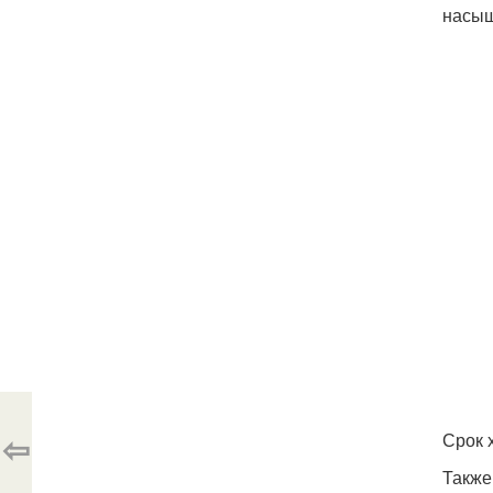
насыщ
⇦
Срок 
Также