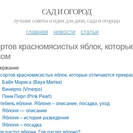
САД И ОГОРОД
лучшие советы и идеи для дачи, сада и огорода
главная
новости
статьи
ортов красномясистых яблок, котор
сом
ержание
 сортов красномясистых яблок, которые отличаются прекра
Байя Мариса (Baya Marisa)
Винерпо (Vinerpo)
Пинк Перл (Pink Pearl)
тебель яблони. Яблоня – описание, посадка, уход
Яблоня — описание
Яблоня – история разведения
Яблоня – посадка
де растут яблоки. Где растет яблоко?