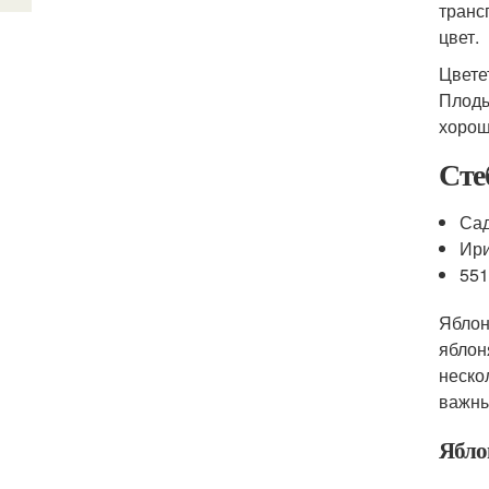
транс
цвет.
Цвете
Плоды
хорош
Сте
Са
Ир
55
Яблон
яблон
неско
важны
Ябло