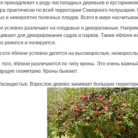
я принадлежит к роду листопадных деревьев и кустарников 
ура практически по всей территории Северного полушария
ых и невероятно полезных плодов. Всего в мире насчитывае
и условно различают на плодовые и декоративные. Наприм
ивают для декорирования садов и парков. Также яблоня изв
о режется и полируется.
соте яблони условно делятся на высокорослые, низкорослы
 того, яблони различаются по типу кроны. Это очень важный
удущую геометрию. Кроны бывают:
Раскидистые. Взрослое дерево занимает большую территори