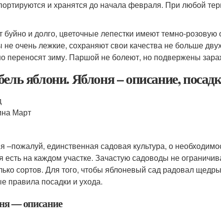
портируются и хранятся до начала февраля. При любой те
т буйно и долго, цветочные лепестки имеют темно-розовую 
 не очень лежкие, сохраняют свои качества не больше дву
о переносят зиму. Паршой не болеют, но подвержены зара
бель яблони. Яблоня – описание, посадк
д
ина Март
1
я –пожалуй, единственная садовая культура, о необходимос
я есть на каждом участке. Зачастую садоводы не ограничи
лько сортов. Для того, чтобы яблоневый сад радовал щедр
е правила посадки и ухода.
ня — описание