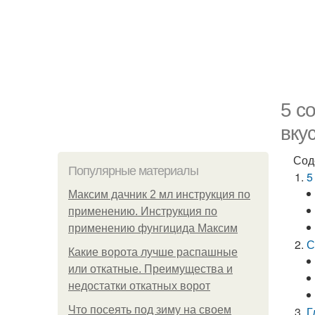
5 с
вку
Сод
Популярные материалы
5
Максим дачник 2 мл инструкция по
применению. Инструкция по
применению фунгицида Максим
С
Какие ворота лучше распашные
или откатные. Преимущества и
недостатки откатных ворот
Что посеять под зиму на своем
Г