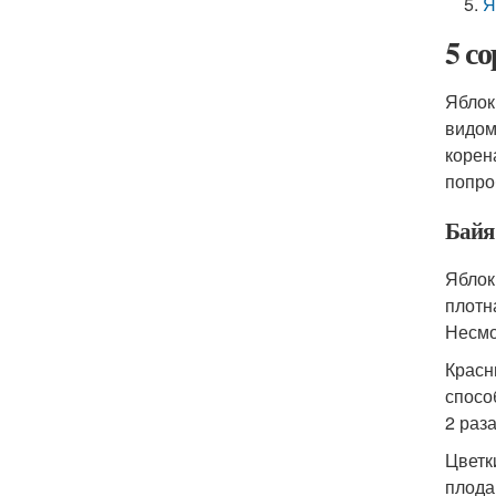
Я
5 с
Яблок
видом
корен
попро
Байя
Яблок
плотн
Несмо
Красн
спосо
2 раз
Цветк
плода