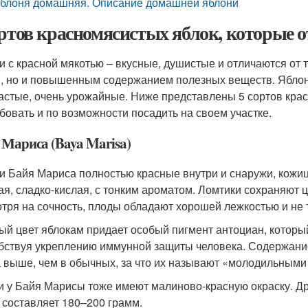
блоня домашняя. Описание домашней яблони
ортов красномясистых яблок, которые
и с красной мякотью – вкусные, душистые и отличаются от
, но и повышенным содержанием полезных веществ. Яблони,
астые, очень урожайные. Ниже представлены 5 сортов крас
бовать и по возможности посадить на своем участке.
 Мариса (Baya Marisa)
и Байя Мариса полностью красные внутри и снаружи, кожиц
ая, сладко-кислая, с тонким ароматом. Ломтики сохраняют 
тря на сочность, плоды обладают хорошей лежкостью и не т
ый цвет яблокам придает особый пигмент антоциан, которы
бствуя укреплению иммунной защиты человека. Содержание
а выше, чем в обычных, за что их называют «молодильными
и у Байя Марисы тоже имеют малиново-красную окраску. Др
 составляет 180–200 грамм.