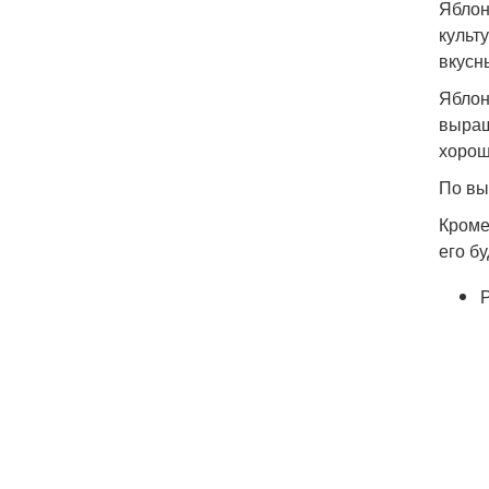
Яблон
культ
вкусн
Яблон
выращ
хорош
По вы
Кроме
его б