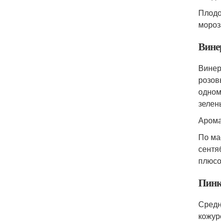
Плодо
мороз
Вине
Винер
розов
одном
зелен
Арома
По ма
сентя
плюсо
Пинк 
Средн
кожур