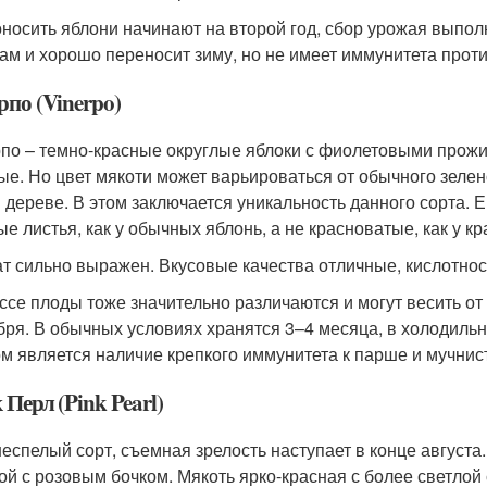
носить яблони начинают на второй год, сбор урожая выполн
ам и хорошо переносит зиму, но не имеет иммунитета прот
рпо (Vinerpo)
по – темно-красные округлые яблоки с фиолетовыми прожи
ые. Но цвет мякоти может варьироваться от обычного зелен
 дереве. В этом заключается уникальность данного сорта. 
ые листья, как у обычных яблонь, а не красноватые, как у к
т сильно выражен. Вкусовые качества отличные, кислотнос
ссе плоды тоже значительно различаются и могут весить от 
бря. В обычных условиях хранятся 3–4 месяца, в холодиль
м является наличие крепкого иммунитета к парше и мучнис
Перл (Pink Pearl)
еспелый сорт, съемная зрелость наступает в конце августа
ой с розовым бочком. Мякоть ярко-красная с более светлой