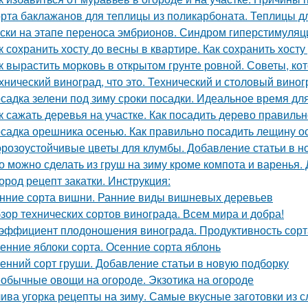
рта баклажанов для теплицы из поликарбоната. Теплицы д
ски на этапе переноса эмбрионов. Синдром гиперстимуляции
к сохранить хосту до весны в квартире. Как сохранить хосту
к вырастить морковь в открытом грунте ровной. Советы, к
хнический виноград, что это. Технический и столовый виног
садка зелени под зиму сроки посадки. Идеальное время дл
к сажать деревья на участке. Как посадить дерево правиль
садка орешника осенью. Как правильно посадить лещину о
розоустойчивые цветы для клумбы. Добавление статьи в н
о можно сделать из груш на зиму кроме компота и варенья.
ород рецепт закатки. Инструкция:
нние сорта вишни. Ранние виды вишневых деревьев
зор технических сортов винограда. Всем мира и добра!
эффициент плодоношения винограда. Продуктивность сорт
енние яблоки сорта. Осенние сорта яблонь
енний сорт груши. Добавление статьи в новую подборку
обычные овощи на огороде. Экзотика на огороде
ива угорка рецепты на зиму. Самые вкусные заготовки из с