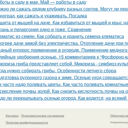
боты в саду в мае. Май — работы в саду
жно ли сажать рядом клубнику разных сортов. Могут ли п
ноград, как сажать и ухаживать. Посадка
щита от мышей на даче. Как избавиться от мышей и крыс н
рань и пеларгония одно и тоже. Сравнение
ематис из семян. Как собрать и хранить семена клематиса
огрев дачи зимой без электричества. Отопление дачи при 
дный купорос применение в огороде. Применение медного 
лийные удобрения осенью. 15 комментариев к “Фосфорно-
кориза гриба представляет собой. Микориза - симбиоз куль
гда нужно собирать грибы. Особенности летнего сбора
дготовка рулонного газона к зиме. Осенью уход сокращаетс
к часто надо поливать цветы. Как часто поливать комнатны
скисление почвы золой. Как снизить кислотность почвы на 
до ли перекапывать осенью огород. Как водится, на всякий
Контакты
Пользовательское соглашение
Обратная св
Политика конфидециальности
Копирование раз