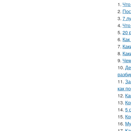
1.
Что
2.
Пос
3.
7 л
4.
Что
5.
20 
6.
Как
7.
Как
8.
Как
9.
Чем
10.
Де
разби
11.
За
как п
12.
Ка
13.
Ко
14.
5 
15.
Ко
16.
Му
17.
Ка