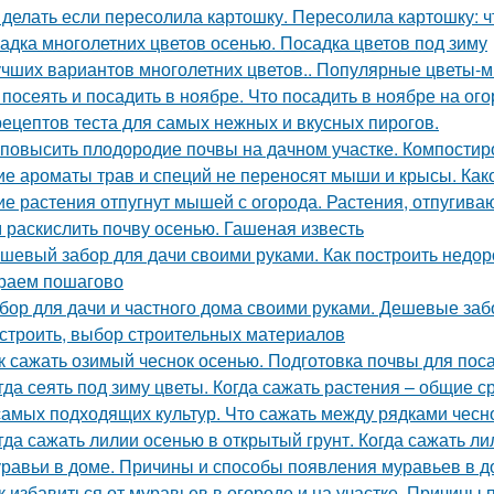
 делать если пересолила картошку. Пересолила картошку: чт
адка многолетних цветов осенью. Посадка цветов под зиму
учших вариантов многолетних цветов.. Популярные цветы-мн
 посеять и посадить в ноябре. Что посадить в ноябре на ого
рецептов теста для самых нежных и вкусных пирогов.
 повысить плодородие почвы на дачном участке. Компостир
ие ароматы трав и специй не переносят мыши и крысы. Как
ие растения отпугнут мышей с огорода. Растения, отпуги
 раскислить почву осенью. Гашеная известь
шевый забор для дачи своими руками. Как построить недор
раем пошагово
бор для дачи и частного дома своими руками. Дешевые заб
остроить, выбор строительных материалов
к сажать озимый чеснок осенью. Подготовка почвы для пос
гда сеять под зиму цветы. Когда сажать растения – общие с
самых подходящих культур. Что сажать между рядками чесн
гда сажать лилии осенью в открытый грунт. Когда сажать ли
равьи в доме. Причины и способы появления муравьев в д
к избавиться от муравьев в огороде и на участке. Причины