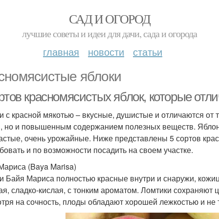
САД И ОГОРОД
лучшие советы и идеи для дачи, сада и огорода
главная
новости
статьи
сномясистые яблоки
ортов красномясистых яблок, которые отл
и с красной мякотью – вкусные, душистые и отличаются от
, но и повышенным содержанием полезных веществ. Яблони,
астые, очень урожайные. Ниже представлены 5 сортов крас
бовать и по возможности посадить на своем участке.
Мариса (Baya Marisa)
и Байя Мариса полностью красные внутри и снаружи, кожиц
ая, сладко-кислая, с тонким ароматом. Ломтики сохраняют 
тря на сочность, плоды обладают хорошей лежкостью и не т