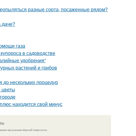
ереопыляться разные сорта, посаженные рядом?
а даче?
помощи газа
купороса в садоводстве
калийные удобрения”
турных растений и грибов
я до нескольких процедур
е цветы
огороде
 плюс находится свой минус
язь
решено при указании обратной гиперссылки.