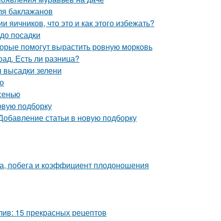
ля баклажанов
 яичников, что это и как этого избежать?
 до посадки
оторые помогут вырастить ровную морковь
рад. Есть ли разница?
я высадки зелени
но
сенью
овую подборку
 Добавление статьи в новую подборку
а, побега и коэффициент плодоношения
лив: 15 прекрасных рецептов