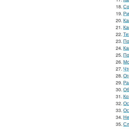
18.
Со
19.
Ри
20.
Ка
21.
Ка
22.
Те
23.
По
24.
Ка
25.
По
26.
Мо
27.
Чт
28.
Ог
29.
Ра
30.
Об
31.
Ко
32.
Ос
33.
Ос
34.
Не
35.
Сл