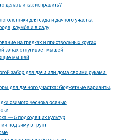
о делать и как исправить?
оголетники для сада и дачного участка
роде, клумбе и в саду
ование на грядках и приствольных кругах
ой запах отпугивает мышей
вающие мышей
огой забор для дачи или дома своими руками:
оры для дачного участка: бюджетные варианты,
адки озимого чеснока осенью
роки
ока — 5 подходящих культур
лии под зиму в грунт
оме
 появления муравьёв на даче