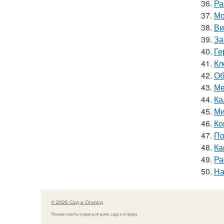
36.
Ра
37.
Мо
38.
Ви
39.
За
40.
Ге
41.
Кл
42.
Об
43.
Ме
44.
Ка
45.
Ми
46.
Ко
47.
По
48.
Ка
49.
Ра
50.
На
© 2026 Сад и Огород
Лучшие советы и идеи для дачи, сада и огорода