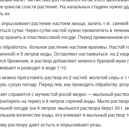
е шансов спасти растение. На начальных стадиях нужно уда
ь их.
 опрыскивают растение настоем хвоща: залить 1 кг. свежей
яться сутки. Через сутки настой нужно прокипятить в течени
ор хранить в пластмассовой посуде. Перед применением его
 обработать больное растение настоем крапивы. Настой гот
енной) и 5 литров воды. Оставляют настаиваться на 2 нед
тся брожение, в раствор добавляют немного буровой муки (
живают и разводят в воде 1:10.
е можно приготовить раствор из 2 частей молотой серы и 1
лую, сухую погоду. Перед тем, как проводить обработку, ро
ает справится с мучнистой росой медно — мыльный раствор
(натереть на терке) и 9 литров горячей воды. Мыло раство
ельной посуде (на 9 литров мыльного раствора берут 30 г. 
ольшом количестве воды, его вливают в мыльный раствор т
ому раствору дают остыть и опрыскивают розы.