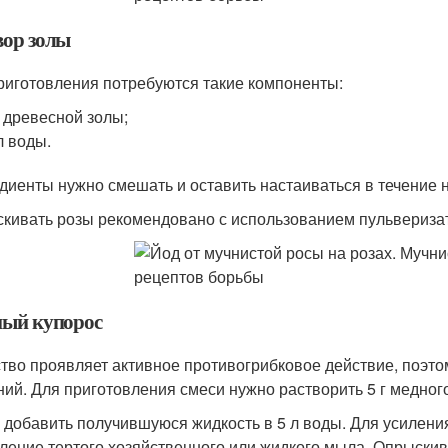
вор золы
риготовления потребуются такие компоненты:
г древесной золы;
л воды.
диенты нужно смешать и оставить настаиваться в течение
кивать розы рекомендовано с использованием пульвериза
ый купорос
тво проявляет активное противогрибковое действие, поэто
ний. Для приготовления смеси нужно растворить 5 г медного
 добавить получившуюся жидкость в 5 л воды. Для усилени
ление тертого хозяйственного или жидкого мыла. Опрыскив