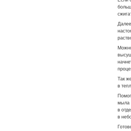
больш
сжигат
Далее
насто
раств
Можно
высуш
начне
проце
Так ж
в теп
Помог
мыла 
в отд
в неб
Готов