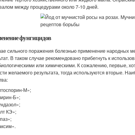
валом между процедурами около 7-10 дней.
енение фунгицидов
чае сильного поражения болезнью применение народных ме
ьтат. В таком случае рекомендовано прибегнуть к использ
биологическими или химическими. К сожалению, первые, хот
сти желаемого результата, тогда используются вторые. Н
тва:
тоспорин-М»;
ирин-Б»;
ндазол»;
лт КЭ»;
паз»;
ксим».