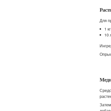
Раст
Для п
1 к
10 
Ингре
Опрыс
Медн
Средс
расте
Затем
добав