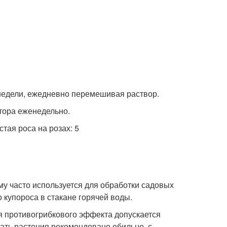
 недели, ежедневно перемешивая раствор.
тора еженедельно.
му часто используется для обработки садовых
 купороса в стакане горячей воды.
я противогрибкового эффекта допускается
ать растения рекомендовано обильно, с