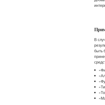
интер
Прим
В слу
резул
быть 
прине
средс
«Фи
«Ал
«Фу
«Ти
«То
«Ма