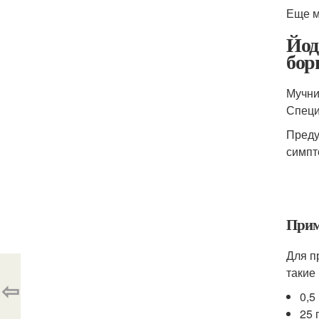
Еще м
Йод
бор
Мучни
Специ
Преду
симпт
Прим
Для п
такие
⇦
0,5
25 