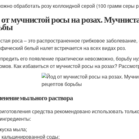
ожно обработать розу коллоидной серой (100 грамм серы ра
 от мучнистой росы на розах. Мучнистая
ьбы
стая роса – это распространенное грибковое заболевание,
фический белый налет встречается на всех видах роз.
предить его появление практически невозможно, борьбу ну
омов. Как избавиться от мучнистой росы на розах? Рассмо
енение мыльного раствора
риготовления средства рекомендовано использовать тольк
 ингредиенты:
 куска мыла;
г кальцинированной соды;