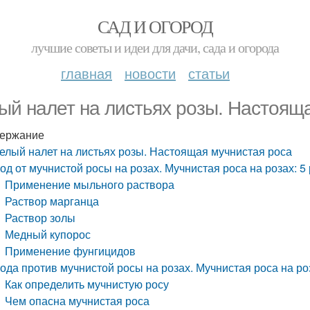
САД И ОГОРОД
лучшие советы и идеи для дачи, сада и огорода
главная
новости
статьи
ый налет на листьях розы. Настоящ
ержание
елый налет на листьях розы. Настоящая мучнистая роса
од от мучнистой росы на розах. Мучнистая роса на розах: 
Применение мыльного раствора
Раствор марганца
Раствор золы
Медный купорос
Применение фунгицидов
ода против мучнистой росы на розах. Мучнистая роса на ро
Как определить мучнистую росу
Чем опасна мучнистая роса