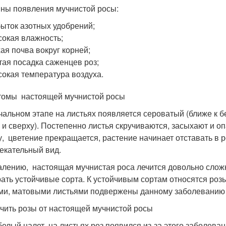
ны появления мучнистой росы:
ыток азотных удобрений;
окая влажность;
ая почва вокруг корней;
тая посадка саженцев роз;
окая температура воздуха.
омы настоящей мучнистой росы
чальном этапе на листьях появляется сероватый (ближе к бе
у и сверху). Постепенно листья скручиваются, засыхают и 
, цветение прекращается, растение начинает отставать в ро
екательный вид.
алению, настоящая мучнистая роса лечится довольно сложн
ать устойчивые сорта. К устойчивым сортам относятся розы
ми, матовыми листьями подвержены данному заболеванию
ечить розы от настоящей мучнистой росы
белый налет на листьях роз появился из-за этого заболеван