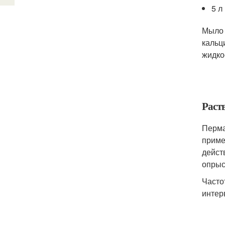
5 л
Мыло 
кальц
жидко
Раст
Перма
приме
дейст
опрыс
Часто
интер