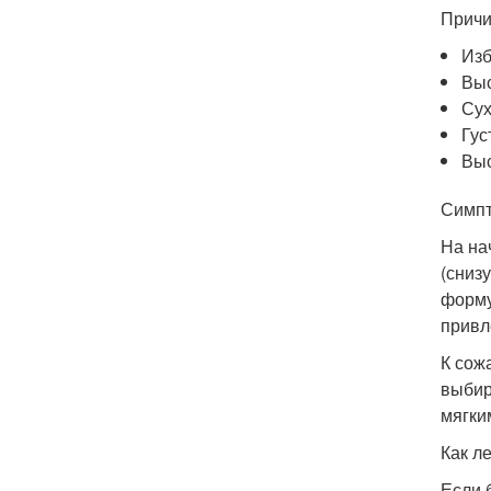
Причи
Изб
Выс
Сух
Гус
Выс
Симпт
На на
(сниз
форму
привл
К сож
выбир
мягки
Как л
Если 