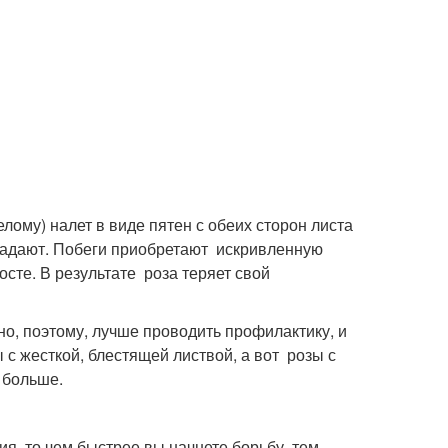
лому) налет в виде пятен с обеих сторон листа
опадают. Побеги приобретают искривленную
сте. В результате роза теряет свой
о, поэтому, лучше проводить профилактику, и
 с жесткой, блестящей листвой, а вот розы с
 больше.
ия, то чем быстрее вы начнете борьбу, тем