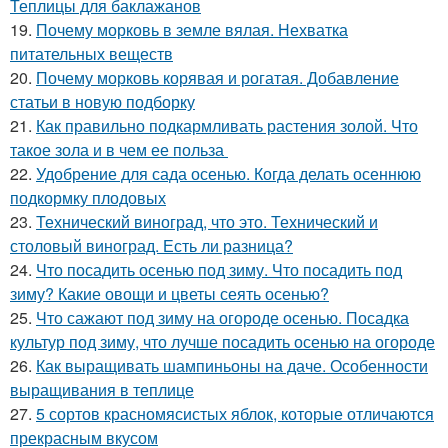
Теплицы для баклажанов
19.
Почему морковь в земле вялая. Нехватка
питательных веществ
20.
Почему морковь корявая и рогатая. Добавление
статьи в новую подборку
21.
Как правильно подкармливать растения золой. Что
такое зола и в чем ее польза
22.
Удобрение для сада осенью. Когда делать осеннюю
подкормку плодовых
23.
Технический виноград, что это. Технический и
столовый виноград. Есть ли разница?
24.
Что посадить осенью под зиму. Что посадить под
зиму? Какие овощи и цветы сеять осенью?
25.
Что сажают под зиму на огороде осенью. Посадка
культур под зиму, что лучше посадить осенью на огороде
26.
Как выращивать шампиньоны на даче. Особенности
выращивания в теплице
27.
5 сортов красномясистых яблок, которые отличаются
прекрасным вкусом