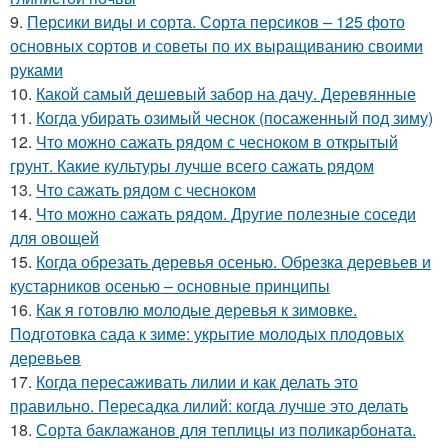
9.
Персики виды и сорта. Сорта персиков – 125 фото
основных сортов и советы по их выращиванию своими
руками
10.
Какой самый дешевый забор на дачу. Деревянные
11.
Когда убирать озимый чеснок (посаженный под зиму)
12.
Что можно сажать рядом с чесноком в открытый
грунт. Какие культуры лучше всего сажать рядом
13.
Что сажать рядом с чесноком
14.
Что можно сажать рядом. Другие полезные соседи
для овощей
15.
Когда обрезать деревья осенью. Обрезка деревьев и
кустарников осенью – основные принципы
16.
Как я готовлю молодые деревья к зимовке.
Подготовка сада к зиме: укрытие молодых плодовых
деревьев
17.
Когда пересаживать лилии и как делать это
правильно. Пересадка лилий: когда лучше это делать
18.
Сорта баклажанов для теплицы из поликарбоната.