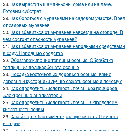
28.
Как вырастить шампиньоны дома или на даче.
Готовим субстрат
29.
Как бороться с муравьями на садовом участке. Вред
от садовых муравьев
30.
Как избавиться от муравьев навсегда на огороде. В
чем состоит опасность муравьев?
31.
Как избавиться от муравьев народными средствами
в саду. Народные средства
32.
Обеззараживание теплицы осенью. Обработка
теплицы из поликарбоната осенью
33.
Посадка косточковых деревьев осенью. Какие
деревья и кустарники лучше сажать осенью и почему?
34.
Как определить кислотность почвы без приборов.
Электронные анализаторы
35.
Как определить кислотность почвы.. Определяем
кислотность почвы
36.
Какой сорт яблок имеет красную мякоть. Немного
истории
37.
Галантусы когда сажать. Сорта для выращивания