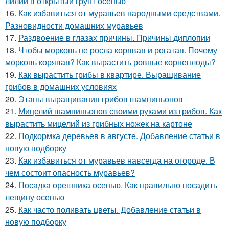
лилии в открытый грунт осенью
16.
Как избавиться от муравьев народными средствами.
Разновидности домашних муравьев
17.
Раздвоение в глазах причины. Причины диплопии
18.
Чтобы морковь не росла корявая и рогатая. Почему
морковь корявая? Как вырастить ровные корнеплоды?
19.
Как вырастить грибы в квартире. Выращивание
грибов в домашних условиях
20.
Этапы выращивания грибов шампиньонов
21.
Мицелий шампиньонов своими руками из грибов. Как
вырастить мицелий из грибных ножек на картоне
22.
Подкормка деревьев в августе. Добавление статьи в
новую подборку
23.
Как избавиться от муравьев навсегда на огороде. В
чем состоит опасность муравьев?
24.
Посадка орешника осенью. Как правильно посадить
лещину осенью
25.
Как часто поливать цветы. Добавление статьи в
новую подборку