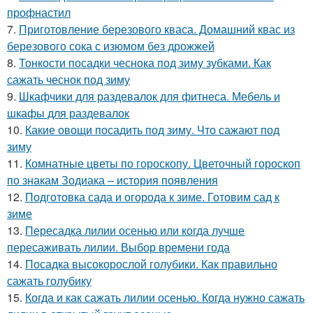
профнастил
7.
Приготовление березового кваса. Домашний квас из
березового сока с изюмом без дрожжей
8.
Тонкости посадки чеснока под зиму зубками. Как
сажать чеснок под зиму
9.
Шкафчики для раздевалок для фитнеса. Мебель и
шкафы для раздевалок
10.
Какие овощи посадить под зиму. Что сажают под
зиму
11.
Комнатные цветы по гороскопу. Цветочный гороскоп
по знакам Зодиака – история появления
12.
Подготовка сада и огорода к зиме. Готовим сад к
зиме
13.
Пересадка лилии осенью или когда лучше
пересаживать лилии. Выбор времени года
14.
Посадка высокорослой голубики. Как правильно
сажать голубику
15.
Когда и как сажать лилии осенью. Когда нужно сажать