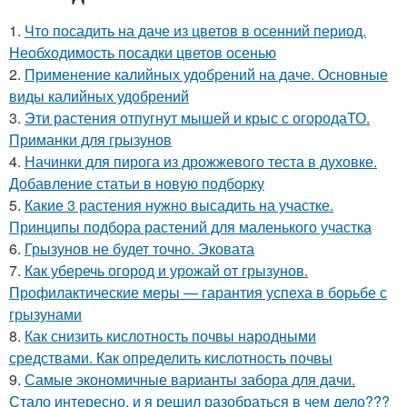
1.
Что посадить на даче из цветов в осенний период.
Необходимость посадки цветов осенью
2.
Применение калийных удобрений на даче. Основные
виды калийных удобрений
3.
Эти растения отпугнут мышей и крыс с огородаТО.
Приманки для грызунов
4.
Начинки для пирога из дрожжевого теста в духовке.
Добавление статьи в новую подборку
5.
Какие 3 растения нужно высадить на участке.
Принципы подбора растений для маленького участка
6.
Грызунов не будет точно. Эковата
7.
Как уберечь огород и урожай от грызунов.
Профилактические меры — гарантия успеха в борьбе с
грызунами
8.
Как снизить кислотность почвы народными
средствами. Как определить кислотность почвы
9.
Самые экономичные варианты забора для дачи.
Стало интересно, и я решил разобраться в чем дело???