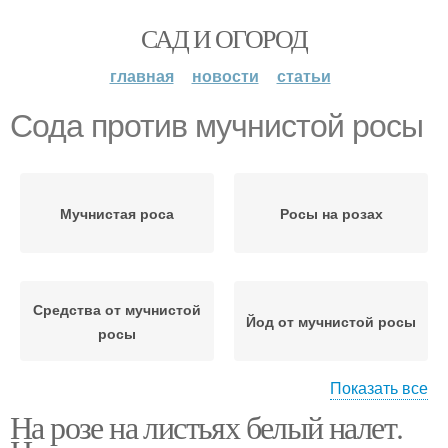
САД И ОГОРОД
главная
новости
статьи
Сода против мучнистой росы
Мучнистая роса
Росы на розах
Средства от мучнистой
Йод от мучнистой росы
росы
Показать все
На розе на листьях белый налет.
Мыло от мучнистой
Росы на цветах
росы