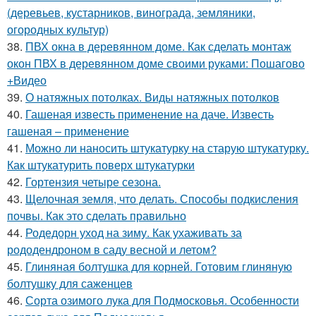
(деревьев, кустарников, винограда, земляники,
огородных культур)
38.
ПВХ окна в деревянном доме. Как сделать монтаж
окон ПВХ в деревянном доме своими руками: Пошагово
+Видео
39.
О натяжных потолках. Виды натяжных потолков
40.
Гашеная известь применение на даче. Известь
гашеная – применение
41.
Можно ли наносить штукатурку на старую штукатурку.
Как штукатурить поверх штукатурки
42.
Гортензия четыре сезона.
43.
Щелочная земля, что делать. Способы подкисления
почвы. Как это сделать правильно
44.
Родедорн уход на зиму. Как ухаживать за
рододендроном в саду весной и летом?
45.
Глиняная болтушка для корней. Готовим глиняную
болтушку для саженцев
46.
Сорта озимого лука для Подмосковья. Особенности