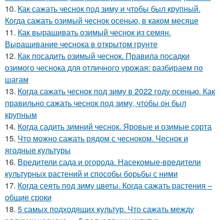
10.
Как сажать чеснок под зиму и чтобы был крупный.
Когда сажать озимый чеснок осенью, в каком месяце
11.
Как выращивать озимый чеснок из семян.
Выращивание чеснока в открытом грунте
12.
Как посадить озимый чеснок. Правила посадки
озимого чеснока для отличного урожая: разбираем по
шагам
13.
Когда сажать чеснок под зиму в 2022 году осенью. Как
правильно сажать чеснок под зиму, чтобы он был
крупным
14.
Когда садить зимний чеснок. Яровые и озимые сорта
15.
Что можно сажать рядом с чесноком. Чеснок и
ягодные культуры
16.
Вредители сада и огорода. Насекомые-вредители
культурных растений и способы борьбы с ними
17.
Когда сеять под зиму цветы. Когда сажать растения –
общие сроки
18.
5 самых подходящих культур. Что сажать между