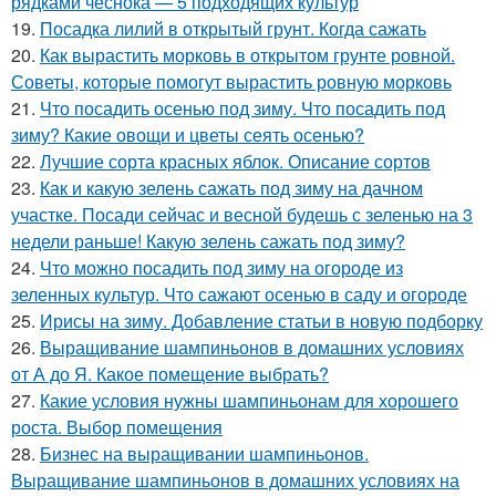
рядками чеснока — 5 подходящих культур
19.
Посадка лилий в открытый грунт. Когда сажать
20.
Как вырастить морковь в открытом грунте ровной.
Советы, которые помогут вырастить ровную морковь
21.
Что посадить осенью под зиму. Что посадить под
зиму? Какие овощи и цветы сеять осенью?
22.
Лучшие сорта красных яблок. Описание сортов
23.
Как и какую зелень сажать под зиму на дачном
участке. Посади сейчас и весной будешь с зеленью на 3
недели раньше! Какую зелень сажать под зиму?
24.
Что можно посадить под зиму на огороде из
зеленных культур. Что сажают осенью в саду и огороде
25.
Ирисы на зиму. Добавление статьи в новую подборку
26.
Выращивание шампиньонов в домашних условиях
от А до Я. Какое помещение выбрать?
27.
Какие условия нужны шампиньонам для хорошего
роста. Выбор помещения
28.
Бизнес на выращивании шампиньонов.
Выращивание шампиньонов в домашних условиях на