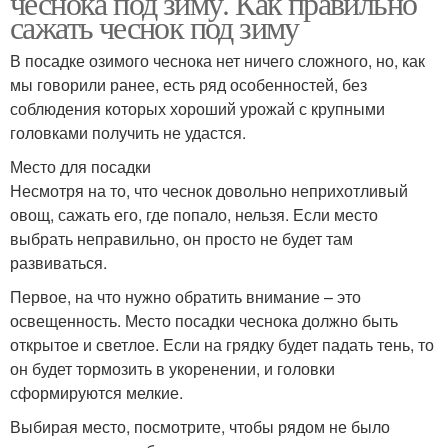
чеснока под зиму. Как правильно
сажать чеснок под зиму
В посадке озимого чеснока нет ничего сложного, но, как
мы говорили ранее, есть ряд особенностей, без
Чеснок под посадку
Чеснок на головку
соблюдения которых хороший урожай с крупными
головками получить не удастся.
Место для посадки
Несмотря на то, что чеснок довольно неприхотливый
Грядки под чеснок
Магазинный чеснок
овощ, сажать его, где попало, нельзя. Если место
выбрать неправильно, он просто не будет там
развиваться.
Первое, на что нужно обратить внимание – это
Чеснок в зиму
Чеснок на подоконнике
освещенность. Место посадки чеснока должно быть
открытое и светлое. Если на грядку будет падать тень, то
он будет тормозить в укоренении, и головки
сформируются мелкие.
Чеснок на зелень
Грядка под яровой
Выбирая место, посмотрите, чтобы рядом не было