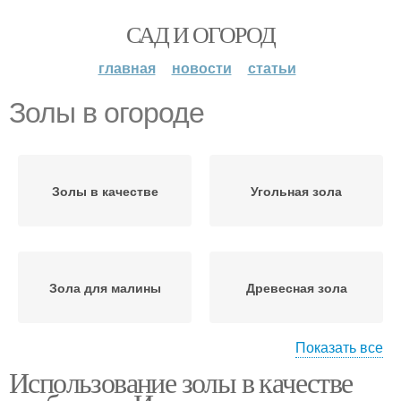
САД И ОГОРОД
главная
новости
статьи
Золы в огороде
Золы в качестве
Угольная зола
Зола для малины
Древесная зола
Показать все
Использование золы в качестве
Зола для огурцов
Зола в саду