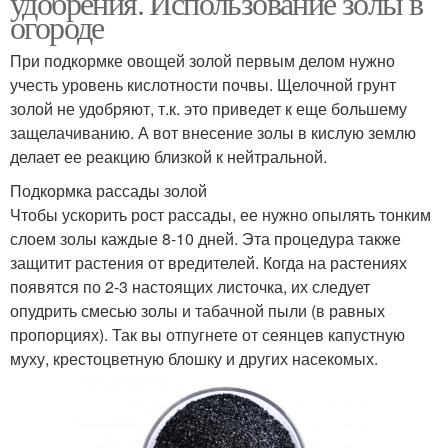
удобрения. Использование золы в
огороде
При подкормке овощей золой первым делом нужно
учесть уровень кислотности почвы. Щелочной грунт
Золы на огороде
Зола в борьбе
золой не удобряют, т.к. это приведет к еще большему
защелачиванию. А вот внесение золы в кислую землю
делает ее реакцию близкой к нейтральной.
Подкормка рассады золой
Чтобы ускорить рост рассады, ее нужно опылять тонким
слоем золы каждые 8-10 дней. Эта процедура также
защитит растения от вредителей. Когда на растениях
появятся по 2-3 настоящих листочка, их следует
опудрить смесью золы и табачной пыли (в равных
пропорциях). Так вы отпугнете от сеянцев капустную
муху, крестоцветную блошку и других насекомых.