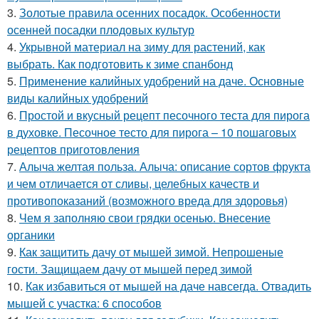
3.
Золотые правила осенних посадок. Особенности
осенней посадки плодовых культур
4.
Укрывной материал на зиму для растений, как
выбрать. Как подготовить к зиме спанбонд
5.
Применение калийных удобрений на даче. Основные
виды калийных удобрений
6.
Простой и вкусный рецепт песочного теста для пирога
в духовке. Песочное тесто для пирога – 10 пошаговых
рецептов приготовления
7.
Алыча желтая польза. Алыча: описание сортов фрукта
и чем отличается от сливы, целебных качеств и
противопоказаний (возможного вреда для здоровья)
8.
Чем я заполняю свои грядки осенью. Внесение
органики
9.
Как защитить дачу от мышей зимой. Непрошеные
гости. Защищаем дачу от мышей перед зимой
10.
Как избавиться от мышей на даче навсегда. Отвадить
мышей с участка: 6 способов