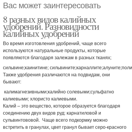
Вас может заинтересовать
8 разных видов калийных
удобрений. Разновидности
калийных удобрений
Во время изготовления удобрений, чаще всего
используются натуральные продукты, которые
появляются благодаря залежам в разных тканях;
сильвине;каинитине; сильвините;карналлите;алуните;пол
Также удобрения различаются на подвидам, они
бывают:
калимагнезивными;калийно солевыми;сульфатно
калиевыми; хлористо калиевыми.
Калий – это вещество, которое образуется благодаря
соединению двух видов руд: карнатиловой и
сульвинтововой. Чаще всего подкормку можно
встретить в гранулах, цвет гранул бывает серо-красного