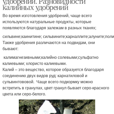
удобрений. Разновидности
калийных удобрений
Во время изготовления удобрений, чаще всего
используются натуральные продукты, которые
появляются благодаря залежам в разных тканях;
сильвине;каинитине; сильвините;карналлите;алуните;пол
Также удобрения различаются на подвидам, они
бывают:
калимагнезивными;калийно солевыми;сульфатно
калиевыми; хлористо калиевыми.
Калий – это вещество, которое образуется благодаря
соединению двух видов руд: карнатиловой и
сульвинтововой. Чаще всего подкормку можно
встретить в гранулах, цвет гранул бывает серо-красного
цвета или серо-белого.