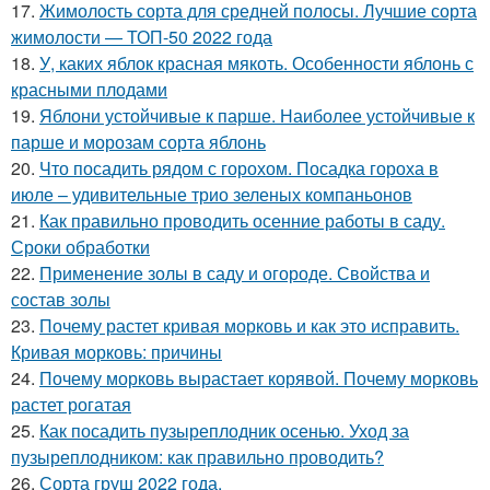
17.
Жимолость сорта для средней полосы. Лучшие сорта
жимолости — ТОП-50 2022 года
18.
У, каких яблок красная мякоть. Особенности яблонь с
красными плодами
19.
Яблони устойчивые к парше. Наиболее устойчивые к
парше и морозам сорта яблонь
20.
Что посадить рядом с горохом. Посадка гороха в
июле – удивительные трио зеленых компаньонов
21.
Как правильно проводить осенние работы в саду.
Сроки обработки
22.
Применение золы в саду и огороде. Свойства и
состав золы
23.
Почему растет кривая морковь и как это исправить.
Кривая морковь: причины
24.
Почему морковь вырастает корявой. Почему морковь
растет рогатая
25.
Как посадить пузыреплодник осенью. Уход за
пузыреплодником: как правильно проводить?
26.
Сорта груш 2022 года.