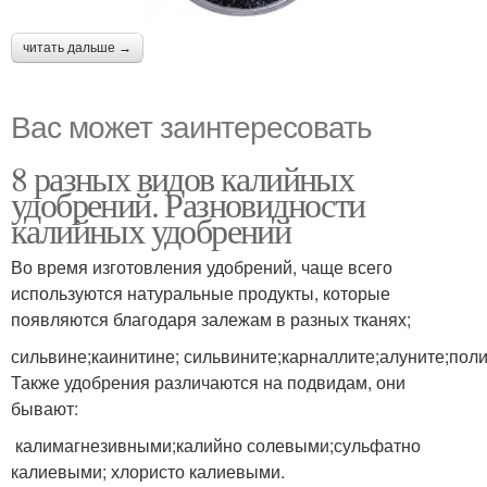
читать дальше →
Вас может заинтересовать
8 разных видов калийных
удобрений. Разновидности
калийных удобрений
Во время изготовления удобрений, чаще всего
используются натуральные продукты, которые
появляются благодаря залежам в разных тканях;
сильвине;каинитине; сильвините;карналлите;алуните;пол
Также удобрения различаются на подвидам, они
бывают:
калимагнезивными;калийно солевыми;сульфатно
калиевыми; хлористо калиевыми.