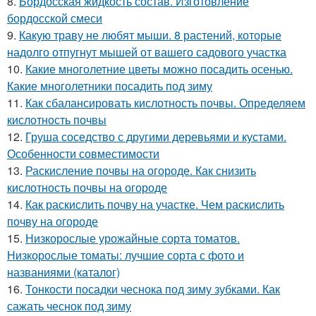
8.
Бордосская жидкость состав. Изготовление
бордосской смеси
9.
Какую траву не любят мыши. 8 растений, которые
надолго отпугнут мышей от вашего садового участка
10.
Какие многолетние цветы можно посадить осенью.
Какие многолетники посадить под зиму
11.
Как сбалансировать кислотность почвы. Определяем
кислотность почвы
12.
Груша соседство с другими деревьями и кустами.
Особенности совместимости
13.
Раскисление почвы на огороде. Как снизить
кислотность почвы на огороде
14.
Как раскислить почву на участке. Чем раскислить
почву на огороде
15.
Низкорослые урожайные сорта томатов.
Низкорослые томаты: лучшие сорта с фото и
названиями (каталог)
16.
Тонкости посадки чеснока под зиму зубками. Как
сажать чеснок под зиму