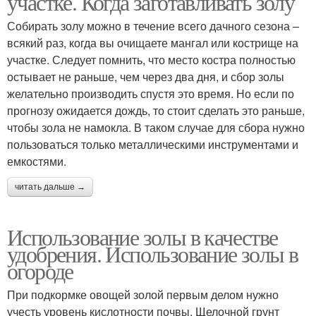
участке. Когда заготавливать золу
Собирать золу можно в течение всего дачного сезона –
всякий раз, когда вы очищаете мангал или кострище на
участке. Следует помнить, что место костра полностью
Золы в качестве
Золы в огороде
остывает не раньше, чем через два дня, и сбор золы
желательно производить спустя это время. Но если по
прогнозу ожидается дождь, то стоит сделать это раньше,
чтобы зола не намокла. В таком случае для сбора нужно
Зола для малины
пользоваться только металлическими инструментами и
емкостями.
читать дальше →
Использование золы в качестве
удобрения. Использование золы в
огороде
При подкормке овощей золой первым делом нужно
учесть уровень кислотности почвы. Щелочной грунт