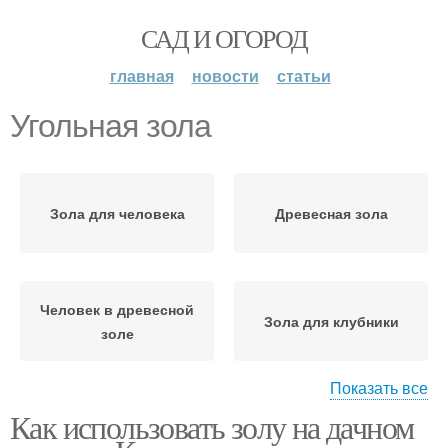
САД И ОГОРОД
главная
новости
статьи
Угольная зола
Зола для человека
Древесная зола
Человек в древесной
Зола для клубники
золе
Показать все
Как использовать золу на дачном
Золы для клубники
Зола во время