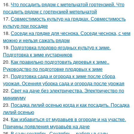
16.
Что посадить рядом с метельчатой гортензией. Что
посадить рядом с гортензией метельчатой
17.
Совместимость культур на грядках. Совместимость
культур при посадке
18.
Соседи на грядке для чеснока. Соседи чеснока, с чем
можно и нельзя сажать рядом
19.
Подготовка плодово-ягодных культур к зиме.
Подготовка к зиме кустарников
20.
Как правильно подготовить деревья к зиме..
Руководство по подготовке плодовых к зиме
21.
Подготовка сада и огорода к зиме после сбора
урожая. Осенняя уборка сада и огорода после урожая
22.
Свет на даче без электричества. Электричество по
минимуму
23.
Посадка лилий осенью когда и как посадить. Посадка
лилий осенью
24.
Как избавиться от муравьев в огороде и на участке.
Причины появления муравьёв на даче
25.
В саду сентябрь. Сентябрь – работы в саду