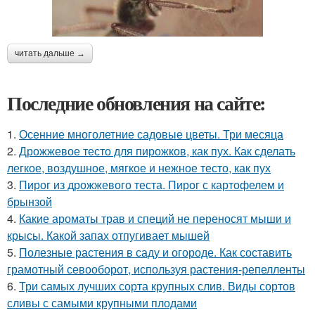
читать дальше →
Последние обновления на сайте:
1.
Осенние многолетние садовые цветы. Три месяца
2.
Дрожжевое тесто для пирожков, как пух. Как сделать
легкое, воздушное, мягкое и нежное тесто, как пух
3.
Пирог из дрожжевого теста. Пирог с картофелем и
брынзой
4.
Какие ароматы трав и специй не переносят мыши и
крысы. Какой запах отпугивает мышей
5.
Полезные растения в саду и огороде. Как составить
грамотный севооборот, используя растения-репелленты
6.
Три самых лучших сорта крупных слив. Виды сортов
сливы с самыми крупными плодами