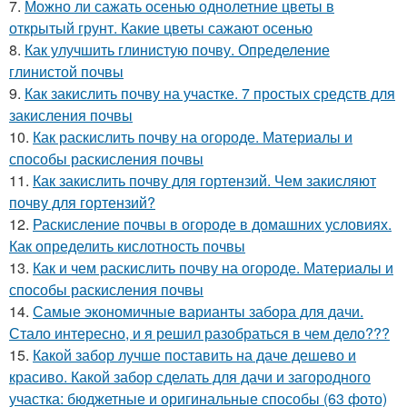
7.
Можно ли сажать осенью однолетние цветы в
открытый грунт. Какие цветы сажают осенью
8.
Как улучшить глинистую почву. Определение
глинистой почвы
9.
Как закислить почву на участке. 7 простых средств для
закисления почвы
10.
Как раскислить почву на огороде. Материалы и
способы раскисления почвы
11.
Как закислить почву для гортензий. Чем закисляют
почву для гортензий?
12.
Раскисление почвы в огороде в домашних условиях.
Как определить кислотность почвы
13.
Как и чем раскислить почву на огороде. Материалы и
способы раскисления почвы
14.
Самые экономичные варианты забора для дачи.
Стало интересно, и я решил разобраться в чем дело???
15.
Какой забор лучше поставить на даче дешево и
красиво. Какой забор сделать для дачи и загородного
участка: бюджетные и оригинальные способы (63 фото)