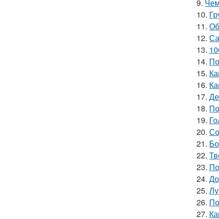
9.
Чем
10.
Гр
11.
Об
12.
Са
13.
10
14.
По
15.
Ка
16.
Ка
17.
Де
18.
По
19.
Го
20.
Со
21.
Бо
22.
Тв
23.
По
24.
До
25.
Лу
26.
По
27.
Ка