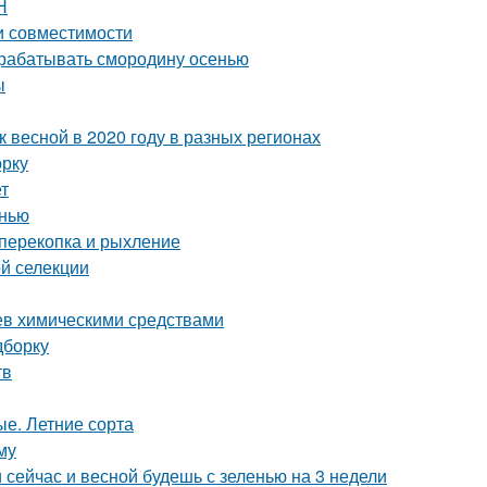
Н
и совместимости
брабатывать смородину осенью
ы
к весной в 2020 году в разных регионах
орку
т
енью
 перекопка и рыхление
ой селекции
ьев химическими средствами
дборку
тв
е. Летние сорта
му
и сейчас и весной будешь с зеленью на 3 недели