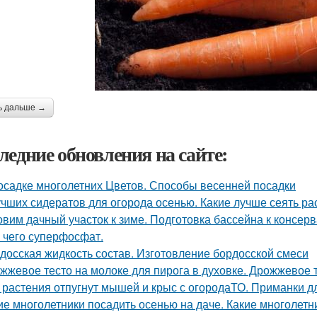
ь дальше →
ледние обновления на сайте:
осадке многолетних Цветов. Способы весенней посадки
учших сидератов для огорода осенью. Какие лучше сеять ра
овим дачный участок к зиме. Подготовка бассейна к консер
 чего суперфосфат.
досская жидкость состав. Изготовление бордосской смеси
жжевое тесто на молоке для пирога в духовке. Дрожжевое т
 растения отпугнут мышей и крыс с огородаТО. Приманки д
ие многолетники посадить осенью на даче. Какие многолетн