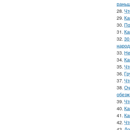
раньш
28.
Чт
29.
Ка
30.
По
31.
Ка
32.
30
народ
33.
Не
34.
Ка
35.
Чт
36.
Гр
37.
Чт
38.
Оч
обезж
39.
Чт
40.
Ка
41.
Ка
42.
Чт
43.
До