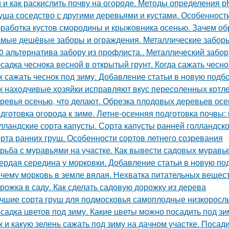
 и как раскислить почву на огороде. Методы определения р
уша соседство с другими деревьями и кустами. Особенност
работка кустов смородины и крыжовника осенью. Зачем о
мые дешёвые заборы и ограждения. Металлические забор
0 альтернатива забору из профлиста.. Металлический забор
садка чеснока весной в открытый грунт. Когда сажать чесно
к сажать чеснок под зиму. Добавление статьи в новую подб
к находчивые хозяйки исправляют вкус пересоленных котле
ревья осенью, что делают. Обрезка плодовых деревьев ос
дготовка огорода к зиме. Летне-осенняя подготовка почвы:
лландские сорта капусты. Сорта капусты ранней голландск
рта ранних груш. Особенности сортов летнего созревания
рьба с муравьями на участке. Как вывести садовых мурав
ердая середина у морковки. Добавление статьи в новую по
чему морковь в земле вялая. Нехватка питательных вещес
рожка в саду. Как сделать садовую дорожку из дерева
чшие сорта груш для подмосковья самоплодные низкорослы
садка цветов под зиму. Какие цветы можно посадить под зи
к и какую зелень сажать под зиму на дачном участке. Посад