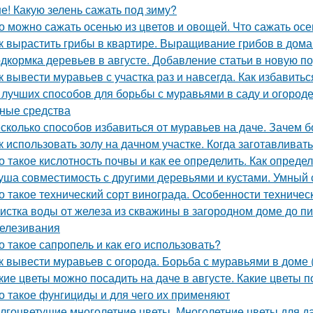
е! Какую зелень сажать под зиму?
о можно сажать осенью из цветов и овощей. Что сажать осе
к вырастить грибы в квартире. Выращивание грибов в дом
дкормка деревьев в августе. Добавление статьи в новую п
к вывести муравьев с участка раз и навсегда. Как избавитьс
 лучших способов для борьбы с муравьями в саду и огороде.
ные средства
сколько способов избавиться от муравьев на даче. Зачем б
к использовать золу на дачном участке. Когда заготавливать
о такое кислотность почвы и как ее определить. Как опред
уша совместимость с другими деревьями и кустами. Умный
о такое технический сорт винограда. Особенности техничес
истка воды от железа из скважины в загородном доме до п
елезивания
о такое сапропель и как его использовать?
к вывести муравьев с огорода. Борьба с муравьями в доме 
кие цветы можно посадить на даче в августе. Какие цветы п
о такое фунгициды и для чего их применяют
лгоцветущие многолетние цветы. Многолетние цветы для д