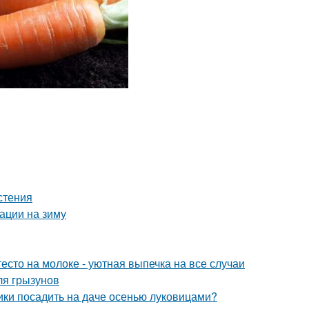
стения
вации на зиму
есто на молоке - уютная выпечка на все случаи
ля грызунов
ики посадить на даче осенью луковицами?