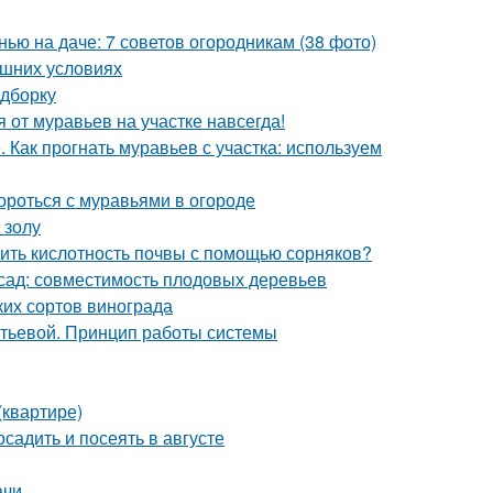
нью на даче: 7 советов огородникам (38 фото)
ашних условиях
одборку
я от муравьев на участке навсегда!
 Как прогнать муравьев с участка: используем
ороться с муравьями в огороде
 золу
елить кислотность почвы с помощью сорняков?
 сад: совместимость плодовых деревьев
ких сортов винограда
итьевой. Принцип работы системы
(квартире)
осадить и посеять в августе
ачи