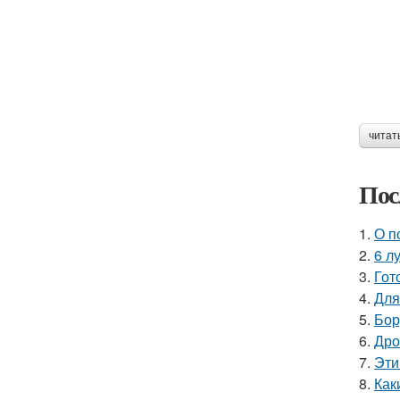
читат
Пос
1.
О п
2.
6 л
3.
Гот
4.
Для
5.
Бор
6.
Дро
7.
Эти
8.
Как