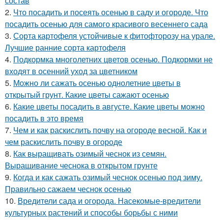
состав
2.
Что посадить и посеять осенью в саду и огороде. Что
посадить осенью для самого красивого весеннего сада
3.
Сорта картофеля устойчивые к фитофторозу на урале.
Лучшие ранние сорта картофеля
4.
Подкормка многолетних цветов осенью. Подкормки не
входят в осенний уход за цветником
5.
Можно ли сажать осенью однолетние цветы в
открытый грунт. Какие цветы сажают осенью
6.
Какие цветы посадить в августе. Какие цветы можно
посадить в это время
7.
Чем и как раскислить почву на огороде весной. Как и
чем раскислить почву в огороде
8.
Как выращивать озимый чеснок из семян.
Выращивание чеснока в открытом грунте
9.
Когда и как сажать озимый чеснок осенью под зиму.
Правильно сажаем чеснок осенью
10.
Вредители сада и огорода. Насекомые-вредители
культурных растений и способы борьбы с ними