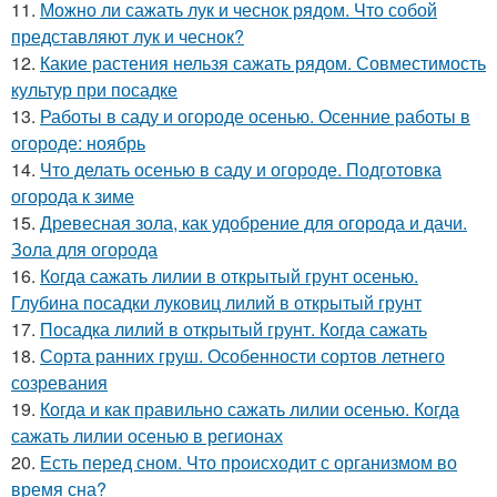
11.
Можно ли сажать лук и чеснок рядом. Что собой
представляют лук и чеснок?
12.
Какие растения нельзя сажать рядом. Совместимость
культур при посадке
13.
Работы в саду и огороде осенью. Осенние работы в
огороде: ноябрь
14.
Что делать осенью в саду и огороде. Подготовка
огорода к зиме
15.
Древесная зола, как удобрение для огорода и дачи.
Зола для огорода
16.
Когда сажать лилии в открытый грунт осенью.
Глубина посадки луковиц лилий в открытый грунт
17.
Посадка лилий в открытый грунт. Когда сажать
18.
Сорта ранних груш. Особенности сортов летнего
созревания
19.
Когда и как правильно сажать лилии осенью. Когда
сажать лилии осенью в регионах
20.
Есть перед сном. Что происходит с организмом во
время сна?