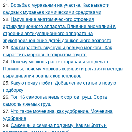
21.
Борьба с муравьями на участке. Как вывести
садовых муравьев химическими средствами
22.
Нарушение анатомического строения
артикуляционного аппарата. Влияние аномалиий в
строении артикуляционного аппарата на
звукопроизношение детей дошкольного возраста
23.
Как вырастить вкусную и ровную морковь. Как
вырастить морковь в открытом грунте
24.
Почему морковь растет корявая и что делать.
Причины, почему морковь корявая и рогатая и методы
выращивания ровных корнеплодов
25.
Какую почву любит. Добавление статьи в новую
подборку
26.
Топ 16 самоопыляемых сортов груш. Сорта
самоопыляемых груш
27.
Что такое мочевина, как удобрение. Мочевина
удобрение
28.
Саженцы и семена под зиму. Как выбрать и