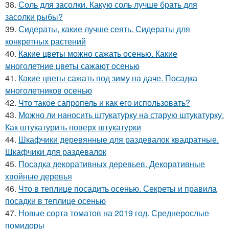
38.
Соль для засолки. Какую соль лучше брать для
засолки рыбы?
39.
Сидераты, какие лучше сеять. Сидераты для
конкретных растений
40.
Какие цветы можно сажать осенью. Какие
многолетние цветы сажают осенью
41.
Какие цветы сажать под зиму на даче. Посадка
многолетников осенью
42.
Что такое сапропель и как его использовать?
43.
Можно ли наносить штукатурку на старую штукатурку.
Как штукатурить поверх штукатурки
44.
Шкафчики деревянные для раздевалок квадратные.
Шкафчики для раздевалок
45.
Посадка декоративных деревьев. Декоративные
хвойные деревья
46.
Что в теплице посадить осенью. Секреты и правила
посадки в теплице осенью
47.
Новые сорта томатов на 2019 год. Среднерослые
помидоры