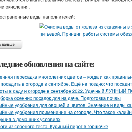
ии окисления.
остраненные виды наполнителей:
ь дальше →
ледние обновления на сайте:
енняя пересадка многолетних цветов – когда и как правиль
 посадить в огороде в сентябре. Ещё не поздно: что посадит
оты в саду и огороде в сентябре 2022. Удачный ЛУННЫЙ
борка осенних посадок для на даче. Подготовка почвы
ийные удобрения для овощей и цветов. Значение и виды к
ийные удобрения применение на огороде. Что такое калийн
укция в домашних условиях
оги из слоеного теста. Куриный пирог в горшочке