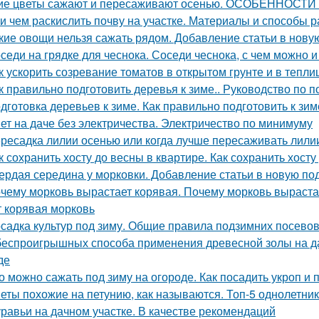
ие цветы сажают и пересаживают осенью. ОСОБЕННО
 и чем раскислить почву на участке. Материалы и способы 
кие овощи нельзя сажать рядом. Добавление статьи в нову
седи на грядке для чеснока. Соседи чеснока, с чем можно 
к ускорить созревание томатов в открытом грунте и в тепли
к правильно подготовить деревья к зиме.. Руководство по п
дготовка деревьев к зиме. Как правильно подготовить к зим
ет на даче без электричества. Электричество по минимуму
ресадка лилии осенью или когда лучше пересаживать лили
к сохранить хосту до весны в квартире. Как сохранить хосту
ердая середина у морковки. Добавление статьи в новую по
чему морковь вырастает корявая. Почему морковь выраста
т корявая морковь
садка культур под зиму. Общие правила подзимних посево
беспроигрышных способа применения древесной золы на да
де
о можно сажать под зиму на огороде. Как посадить укроп и 
еты похожие на петунию, как называются. Топ-5 однолетни
равьи на дачном участке. В качестве рекомендаций