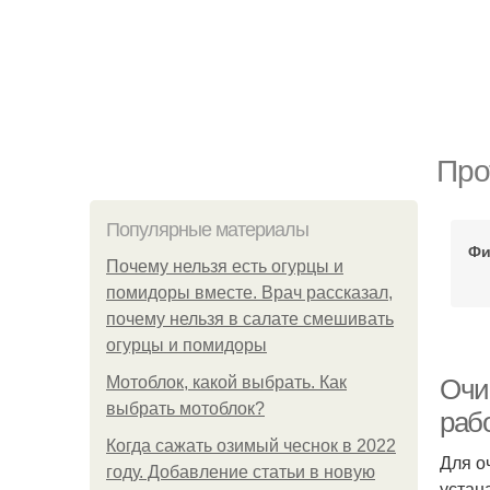
Про
Популярные материалы
Фи
Почему нельзя есть огурцы и
помидоры вместе. Врач рассказал,
почему нельзя в салате смешивать
огурцы и помидоры
Мотоблок, какой выбрать. Как
Очи
выбрать мотоблок?
раб
Когда сажать озимый чеснок в 2022
Для о
году. Добавление статьи в новую
устан