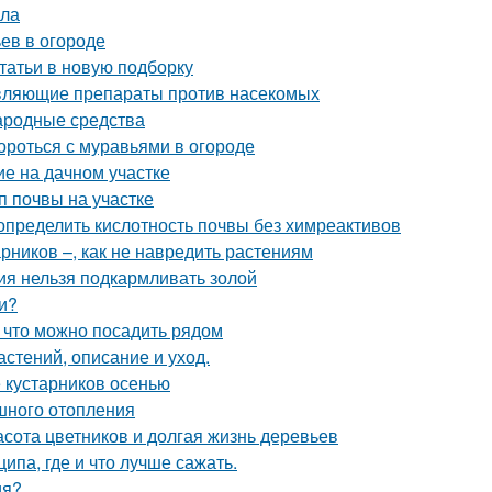
ила
ьев в огороде
статьи в новую подборку
равляющие препараты против насекомых
Народные средства
ороться с муравьями в огороде
е на дачном участке
п почвы на участке
 определить кислотность почвы без химреактивов
рников –, как не навредить растениям
ния нельзя подкармливать золой
и?
, что можно посадить рядом
астений, описание и уход.
 кустарников осенью
шного отопления
расота цветников и долгая жизнь деревьев
па, где и что лучше сажать.
ия?