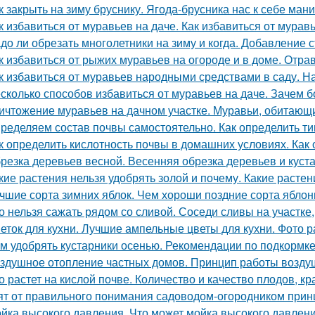
к закрыть на зиму бруснику. Ягода-брусника нас к себе ман
к избавиться от муравьев на даче. Как избавиться от мурав
до ли обрезать многолетники на зиму и когда. Добавление 
к избавиться от рыжих муравьев на огороде и в доме. От
к избавиться от муравьев народными средствами в саду. 
сколько способов избавиться от муравьев на даче. Зачем б
ичтожение муравьев на дачном участке. Муравьи, обитающи
ределяем состав почвы самостоятельно. Как определить ти
к определить кислотность почвы в домашних условиях. Как
резка деревьев весной. Весенняя обрезка деревьев и куста
кие растения нельзя удобрять золой и почему. Какие расте
чшие сорта зимних яблок. Чем хороши поздние сорта яблон
о нельзя сажать рядом со сливой. Соседи сливы на участке
еток для кухни. Лучшие ампельные цветы для кухни. Фото р
м удобрять кустарники осенью. Рекомендации по подкормке
здушное отопление частных домов. Принцип работы возду
о растет на кислой почве. Количество и качество плодов, к
ят от правильного понимания садоводом-огородником принци
йка высокого давления. Что может мойка высокого давлен