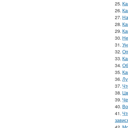
25.
Ка
26.
Ка
27.
На
28.
Ка
29.
Ка
30.
Не
31.
Ун
32.
Оп
33.
Ка
34.
Об
35.
Ка
36.
Лу
37.
Чт
38.
Цв
39.
Че
40.
Во
41.
Чт
завис
42.
Мо