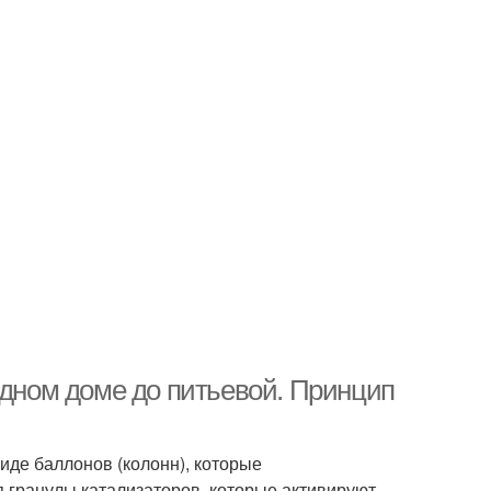
одном доме до питьевой. Принцип
иде баллонов (колонн), которые
я гранулы катализаторов, которые активируют