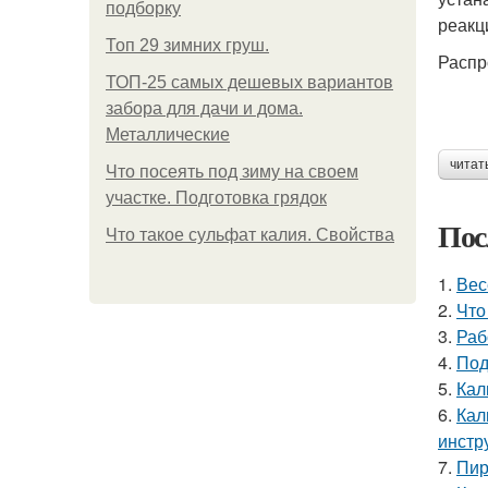
подборку
реакц
Топ 29 зимних груш.
Распр
ТОП-25 самых дешевых вариантов
забора для дачи и дома.
Металлические
читат
Что посеять под зиму на своем
участке. Подготовка грядок
Пос
Что такое сульфат калия. Свойства
1.
Вес
2.
Что
3.
Раб
4.
Под
5.
Кал
6.
Кал
инстр
7.
Пир