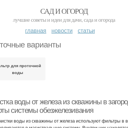
САД И ОГОРОД
лучшие советы и идеи для дачи, сада и огорода
главная
новости
статьи
точные варианты
льтр для проточной
воды
стка воды от железа из скважины в загор
оты системы обезжелезивания
чистки воды из скважины от железа используют фильтры в в
авливаются в магистральную систему. Внутри них находятс