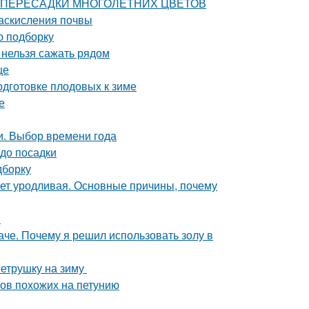
СТИ ПЕРЕСАДКИ МНОГОЛЕТНИХ ЦВЕТОВ
раскисления почвы
ю подборку
и нельзя сажать рядом
це
одготовке плодовых к зиме
е
и. Выбор времени года
 до посадки
дборку
ет уродливая. Основные причины, почему
в
че. Почему я решил использовать золу в
петрушку на зиму
ков похожих на петунию