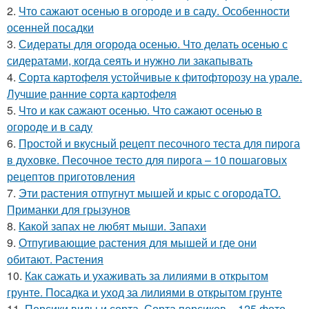
2.
Что сажают осенью в огороде и в саду. Особенности
осенней посадки
3.
Сидераты для огорода осенью. Что делать осенью с
сидератами, когда сеять и нужно ли закапывать
4.
Сорта картофеля устойчивые к фитофторозу на урале.
Лучшие ранние сорта картофеля
5.
Что и как сажают осенью. Что сажают осенью в
огороде и в саду
6.
Простой и вкусный рецепт песочного теста для пирога
в духовке. Песочное тесто для пирога – 10 пошаговых
рецептов приготовления
7.
Эти растения отпугнут мышей и крыс с огородаТО.
Приманки для грызунов
8.
Какой запах не любят мыши. Запахи
9.
Отпугивающие растения для мышей и где они
обитают. Растения
10.
Как сажать и ухаживать за лилиями в открытом
грунте. Посадка и уход за лилиями в открытом грунте
11.
Персики виды и сорта. Сорта персиков – 125 фото