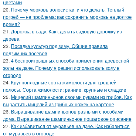
цветами
20.
Почему морковь волосистая и что делать. Теплый
погреб — не проблема: как сохранить морковь на долгое
время?
21.
Дорожка в саду. Как сделать садовую дорожку из
дерева
22.
Посадка культур под зиму. Общие правила
подзимних посевов
23.
4 беспроигрышных способа применения древесной
золы на даче. Почему я решил использовать золу в
огороде
24.
Крупноплодные сорта жимолости для средней
полосы. Сорта жимолости: ранние, крупные и сладкие
25.
Мицелий шампиньонов своими руками из грибов. Как
вырастить мицелий из грибных ножек на картоне
26.
Выращивание шампиньонов разными способами
дома. Выращивание шампиньонов пошаговое описание
27.
Как избавиться от муравьев на даче. Как избавиться
от муравьев в огороде