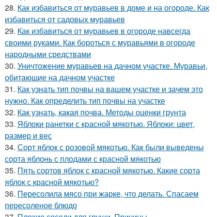
28.
Как избавиться от муравьев в доме и на огороде. Как
избавиться от садовых муравьев
29.
Как избавиться от муравьев в огороде навсегда
своими руками. Как бороться с муравьями в огороде
народными средствами
30.
Уничтожение муравьев на дачном участке. Муравьи,
обитающие на дачном участке
31.
Как узнать тип почвы на вашем участке и зачем это
нужно. Как определить тип почвы на участке
32.
Как узнать, какая почва. Методы оценки грунта
33.
Яблоки ранетки с красной мякотью. Яблоки: цвет,
размер и вес
34.
Сорт яблок с розовой мякотью. Как были выведены
сорта яблонь с плодами с красной мякотью
35.
Пять сортов яблок с красной мякотью. Какие сорта
яблок с красной мякотью?
36.
Пересолила мясо при жарке, что делать. Спасаем
пересоленое блюдо
37.
Плохие соседи для груши. Причины