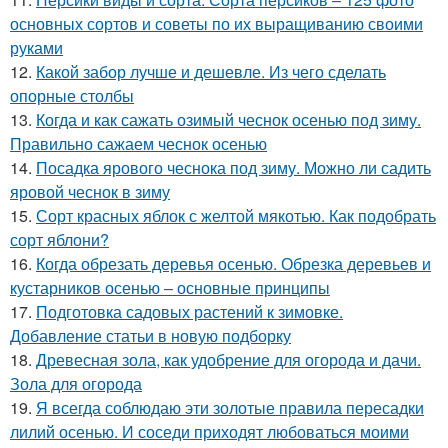
основных сортов и советы по их выращиванию своими
руками
12.
Какой забор лучше и дешевле. Из чего сделать
опорные столбы
13.
Когда и как сажать озимый чеснок осенью под зиму.
Правильно сажаем чеснок осенью
14.
Посадка ярового чеснока под зиму. Можно ли садить
яровой чеснок в зиму
15.
Сорт красных яблок с желтой мякотью. Как подобрать
сорт яблони?
16.
Когда обрезать деревья осенью. Обрезка деревьев и
кустарников осенью – основные принципы
17.
Подготовка садовых растений к зимовке.
Добавление статьи в новую подборку
18.
Древесная зола, как удобрение для огорода и дачи.
Зола для огорода
19.
Я всегда соблюдаю эти золотые правила пересадки
лилий осенью. И соседи приходят любоваться моими