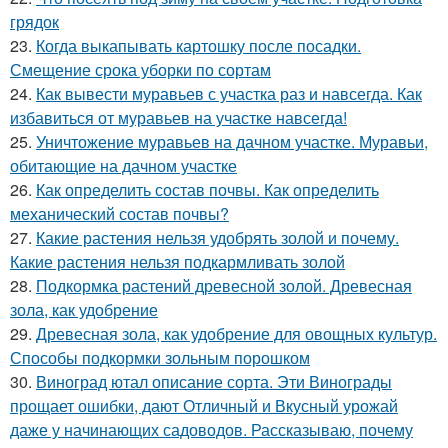
грядок
23.
Когда выкапывать картошку после посадки.
Смещение срока уборки по сортам
24.
Как вывести муравьев с участка раз и навсегда. Как
избавиться от муравьев на участке навсегда!
25.
Уничтожение муравьев на дачном участке. Муравьи,
обитающие на дачном участке
26.
Как определить состав почвы. Как определить
механический состав почвы?
27.
Какие растения нельзя удобрять золой и почему.
Какие растения нельзя подкармливать золой
28.
Подкормка растений древесной золой. Древесная
зола, как удобрение
29.
Древесная зола, как удобрение для овощных культур.
Способы подкормки зольным порошком
30.
Виноград ютал описание сорта. Эти Винограды
прощает ошибки, дают Отличный и Вкусный урожай
даже у начинающих садоводов. Рассказываю, почему