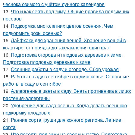
чеснока озимого с учётом лунного календаря
13.
Что и как сеять под зиму. Общие правила подзимних
посевов
14.
Подкормка многолетних цветов осенняя. Чем
подкормить розы осенью?
15.
Лайфхаки для хранения вещей. Хранение вещей в
квартире: от порядка до захламления один шаг
16.
Подготовка огорода и плодовых деревьев к зиме.
Подготовка плодовых деревьев к зиме
17.
Осенние работы в саду и огороде. Сбор урожая
18.
Работы в саду в сентябре в подмосковье. Основные
работы в саду в сентябре
19.
Аллергенные цветы в саду. Знать противника в лицо:
растения-аллергены
20.
Удобрение для сада осенью. Когда делать осеннюю
подкормку плодовых
21.
Ранние сорта груши для южного региона. Летние
сорта
22.
Что посеять под зиму на своем участке. Подготовка