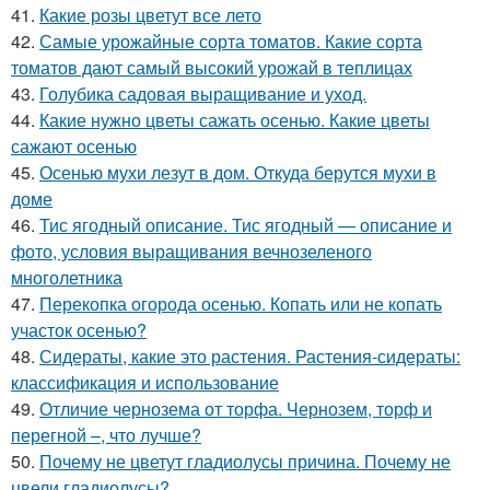
41.
Какие розы цветут все лето
42.
Самые урожайные сорта томатов. Какие сорта
томатов дают самый высокий урожай в теплицах
43.
Голубика садовая выращивание и уход.
44.
Какие нужно цветы сажать осенью. Какие цветы
сажают осенью
45.
Осенью мухи лезут в дом. Откуда берутся мухи в
доме
46.
Тис ягодный описание. Тис ягодный — описание и
фото, условия выращивания вечнозеленого
многолетника
47.
Перекопка огорода осенью. Копать или не копать
участок осенью?
48.
Сидераты, какие это растения. Растения-сидераты:
классификация и использование
49.
Отличие чернозема от торфа. Чернозем, торф и
перегной –, что лучше?
50.
Почему не цветут гладиолусы причина. Почему не
цвели гладиолусы?